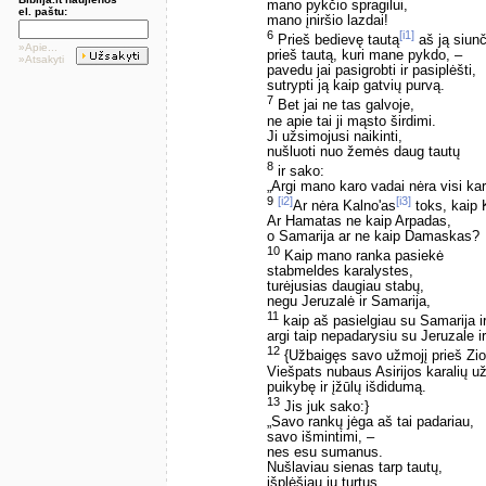
mano pykčio spragilui,
el. paštu:
mano įniršio lazdai!
6
[i1]
Prieš bedievę tautą
aš ją siunč
»Apie...
prieš tautą, kuri mane pykdo, –
»Atsakyti
pavedu jai pasigrobti ir pasiplėšti,
sutrypti ją kaip gatvių purvą.
7
Bet jai ne tas galvoje,
ne apie tai ji mąsto širdimi.
Ji užsimojusi naikinti,
nušluoti nuo žemės daug tautų
8
ir sako:
„Argi mano karo vadai nėra visi kar
9
[i2]
[i3]
Ar nėra Kalno'as
toks, kaip
Ar Hamatas ne kaip Arpadas,
o Samarija ar ne kaip Damaskas?
10
Kaip mano ranka pasiekė
stabmeldes karalystes,
turėjusias daugiau stabų,
negu Jeruzalė ir Samarija,
11
kaip aš pasielgiau su Samarija ir
argi taip nepadarysiu su Jeruzale ir
12
{Užbaigęs savo užmojį prieš Zio
Viešpats nubaus Asirijos karalių už
puikybę ir įžūlų išdidumą.
13
Jis juk sako:}
„Savo rankų jėga aš tai padariau,
savo išmintimi, –
nes esu sumanus.
Nušlaviau sienas tarp tautų,
išplėšiau jų turtus,