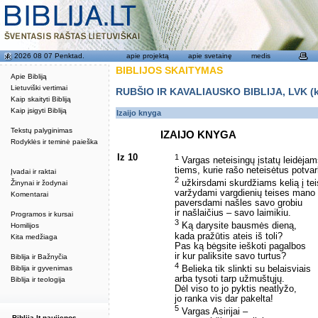
2026 08 07 Penktad.
apie projektą
apie svetainę
medis
BIBLIJOS SKAITYMAS
Apie Bibliją
Lietuviški vertimai
RUBŠIO IR KAVALIAUSKO BIBLIJA, LVK (kat
Kaip skaityti Bibliją
Kaip įsigyti Bibliją
Izaijo knyga
Tekstų palyginimas
IZAIJO KNYGA
Rodyklės ir teminė paieška
Iz 10
1
Vargas neteisingų įstatų leidėjam
tiems, kurie rašo neteisėtus potvar
Įvadai ir raktai
2
užkirsdami skurdžiams kelią į te
Žinynai ir žodynai
varžydami vargdienių teises mano 
Komentarai
paversdami našles savo grobiu
ir našlaičius – savo laimikiu.
Programos ir kursai
3
Ką darysite bausmės dieną,
Homilijos
kada pražūtis ateis iš toli?
Kita medžiaga
Pas ką bėgsite ieškoti pagalbos
ir kur paliksite savo turtus?
Biblija ir Bažnyčia
4
Belieka tik slinkti su belaisviais
Biblija ir gyvenimas
arba tysoti tarp užmuštųjų.
Biblija ir teologija
Dėl viso to jo pyktis neatlyžo,
jo ranka vis dar pakelta!
5
Vargas Asirijai –
Biblija.lt naujienos