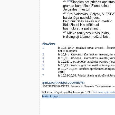
32
[i7]
Šiandien pat priešas apsistos
grūmos kumščiais Ziono kalnui,
Jeruzalės miestui!
33
Štai Valdovas, Galybių VIEŠPA
baisia jėga nublokš juos,
kaip nukirstas šakas nuo medžio.
Išdidžiausi ir aukščiausi
bus nukirsti ir pažeminti.
34
Miško tankynes kirvis iškirs,
ir didingieji Libano medžiai kris.
IŠNAŠOS:
1
Iz 10,6-10,14:
Bedievė tauta
: Izraelis – Šiaur
bet tik nubausti.
2
Iz 10,9: ...
Kalnoas... Damaskas
: miestai, kur
3
Iz 10,9: ...
Kalnoas... Damaskas
: miestai, kur
4
Iz 10,16: ...
jo rubuilius
: apkūnius Asirijos kara
5
Iz 10,21:
Likutis sugrįš
: hebrajiškai
šear-jašub
6
Iz 10,27-10,32: Poetiškai aprašomas asirų kar
vartų.
7
Iz 10,32-10,34: Priešui tikintis greit užimti Je
BIBLIOGRAFINIAI DUOMENYS:
ŠVENTASIS RAŠTAS. Senasis ir Naujasis Testamentas. – Vi
© Lietuvos Vyskupų Konferencija, 1998.
Išsamiai apie leid
Izaijo knyga