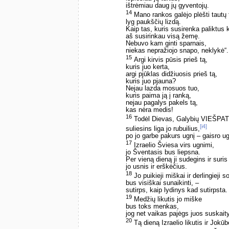
ištrėmiau daug jų gyventojų.
14
Mano rankos galėjo plėšti tautų 
lyg paukščių lizdą.
Kaip tas, kuris susirenka paliktus 
aš susirinkau visą žemę.
Nebuvo kam ginti sparnais,
niekas nepražiojo snapo, neklykė“.
15
Argi kirvis pūsis prieš tą,
kuris juo kerta,
argi pjūklas didžiuosis prieš tą,
kuris juo pjauna?
Nejau lazda mosuos tuo,
kuris paima ją į ranką,
nejau pagalys pakels tą,
kas nėra medis!
16
Todėl Dievas, Galybių VIEŠPAT
[i4]
suliesins liga jo rubuilius,
po jo garbe pakurs ugnį – gaisro ug
17
Izraelio Šviesa virs ugnimi,
jo Šventasis bus liepsna.
Per vieną dieną ji sudegins ir suris
jo usnis ir erškėčius.
18
Jo puikieji miškai ir derlingieji s
bus visiškai sunaikinti, –
sutirps, kaip lydinys kad sutirpsta.
19
Medžių likutis jo miške
bus toks menkas,
jog net vaikas pajėgs juos suskaity
20
Tą dieną Izraelio likutis ir Jokūb