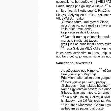
nesunaikino, bet sudės viltį į VIEŠPAT
22
likutis sugrįš prie galingojo Dievo.
No
smiltys, jos tik likutis sugrįš. Pražūti
Dievas, Galybių VIEŠPATS, naikinte s
VIEŠPATS, ir sako:
„O mano tauta, kuri gyveni Zione,
nebijok asiro, nors muša jis tave sp
kelia prieš tave lazdą,
kaip kadaise darė Egiptas.
25
Nes tik trumpą valandėlę tetruk
manasis įniršis ant tavęs,
greit juos aš sunaikinsiu savo pykč
26
Tada Galybių VIEŠPATS kirs jiems
išties savo lazdą viršum jūros, kaip ji
nuo tavo pečių, jo jungas nukeltas nu
Sancheribo įsiveržimas
28
Jis atžygiavo nuo Rimono,
užėmė
Pražygiavo pro Migroną!
Prie Michmašo paliko savo gurguo
29
Peržygiavo per kalnų perėją:
„Geba bus mūsų nakties būstinė!“
Ramos gyventojai pastiro iš siaubo
Gibeos, Sauliaus miesto, žmonės i
30
Šauk visu balsu, Galimų dukra!
Įsiklausyk, Lajiša! Atsiliepk jai, An
31
Ištuštėjo Madmena, Gebimų gyv
gelbėdamies padus pasipustė.