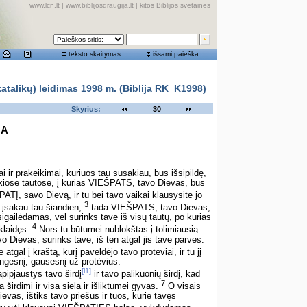
www.lcn.lt
|
www.biblijosdraugija.lt
|
kitos Biblijos svetainės
teksto skaitymas
išsami paieška
alikų) leidimas 1998 m. (Biblija RK_K1998)
Skyrius:
30
GA
i ir prakeikimai, kuriuos tau susakiau, bus išsipildę,
kokiose tautose, į kurias VIEŠPATS, tavo Dievas, bus
ATĮ, savo Dievą, ir tu bei tavo vaikai klausysite jo
3
aš įsakau tau šiandien,
tada VIEŠPATS, tavo Dievas,
sigailėdamas, vėl surinks tave iš visų tautų, po kurias
4
klaidęs.
Nors tu būtumei nublokštas į tolimiausią
 Dievas, surinks tave, iš ten atgal jis tave parves.
al į kraštą, kurį paveldėjo tavo protėviai, ir tu jį
ngesnį, gausesnį už protėvius.
[i1]
ipjaustys tavo širdį
ir tavo palikuonių širdį, kad
7
irdimi ir visa siela ir išliktumei gyvas.
O visais
as, ištiks tavo priešus ir tuos, kurie tavęs