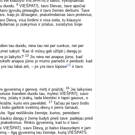
u vėl klausysi VIEŠPATIES balso, vykdydamas
9
au duodu.
VIEŠPATS, tavo Dievas, tave apsčiai
 tavo gyvulių prieaugliu ir tavo žemės derliumi. Tave
s, kaip jis džiaugėsi, praturtindamas tavo protėvius,
 Dievą, visa širdimi ir visa siela, tu klausysi
damas jo įsakymus ir įstatus, surašytus šioje
ndien tau duodu, nėra tau nei per sunkus, nei per
mei sakyti: 'Kas iš mūsų gali užlipti į dangų jo
13
e jo laikytis?'
Jis nėra nei anapus jūros, kad
sikelti anapus jūros jo mums parnešti ir perduoti, kad
[i3]
ra tau labai arti, – jis yra tavo lūpose
ir tavo
16
e gyvenimą ir gerovę, mirtį ir pražūtį.
Jei laikysies
riuos šiandien duodu tau, mylėsi VIEŠPATĮ, savo
ymų, įstatų ir įsakų, tada klestėsi ir tapsi gausus, o
17
rašte, kurio eini paveldėti.
Tačiau jei tavo širdis
 kelio garbinti svetimų dievų ir jiems tarnauti,
te. Ilgai neišliksite žemėje, kurios, pereidami
šaukiu dangų ir žemę liudyti prieš tave: padėjau prieš
r prakeikimus. Rinkis gyvenimą, kad tu ir tavo
 VIEŠPATĮ, savo Dievą, jo balso klausydami ir jam
enimą – ilgą gyvenimą tau žemėje, kurią VIEŠPATS