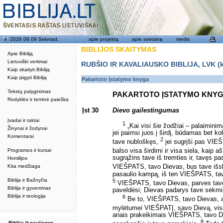
2026 08 09 Sekmad.
apie projektą
apie svetainę
medis
BIBLIJOS SKAITYMAS
Apie Bibliją
Lietuviški vertimai
RUBŠIO IR KAVALIAUSKO BIBLIJA, LVK (kat
Kaip skaityti Bibliją
Kaip įsigyti Bibliją
Pakartoto Įstatymo knyga
Tekstų palyginimas
PAKARTOTO ĮSTATYMO KNY
Rodyklės ir teminė paieška
Įst 30
Dievo gailestingumas
Įvadai ir raktai
1
„Kai visi šie žodžiai – palaiminima
Žinynai ir žodynai
jei paimsi juos į širdį, būdamas bet 
Komentarai
2
tave nubloškęs,
jei sugrįši pas VIEŠP
Programos ir kursai
balso visa širdimi ir visa siela, kaip 
sugrąžins tave iš tremties ir, tavęs pa
Homilijos
Kita medžiaga
VIEŠPATS, tavo Dievas, bus tave išs
pasaulio kampą, iš ten VIEŠPATS, tavo
Biblija ir Bažnyčia
5
VIEŠPATS, tavo Dievas, parves tave atg
Biblija ir gyvenimas
paveldėsi; Dievas padarys tave sėkmi
Biblija ir teologija
6
Be to, VIEŠPATS, tavo Dievas, ap
mylėtumei VIEŠPATĮ, savo Dievą, visa š
anais prakeikimais VIEŠPATS, tavo Diev
8
Biblija.lt naujienos