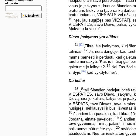
neapkenčia ir tave persekiojo.
Tada t
el. paštu:
visus jo įsakymus, kuriuos šiandien t
praturtins kiekvienu tavo rankų darbu,
»Apie...
praturtindamas, VIEŠPATS vėl džiaugsi
»Atsakyti
10
nes, jau sugrįžęs pas VIEŠPATĮ, savo
VIEŠPATIES, savo Dievo, balso, vykdy
Mokymo knygoje“.
Dievo įsakymas yra aiškus
11
[i2]
„Tikrai šis įsakymas, kurį šia
12
tolimas.
Jis nėra danguje, kad turėtu
mums parnešti ir perduoti, kad galėtum
turėtumei sakyti: 'Kas iš mūsų gali per
14
galėtume jo laikytis?'
Ne! Tas žodis y
[i4]
širdyje,
kad vykdytumei“.
Du keliai
15
„Štai! Šiandien padėjau prieš tav
VIEŠPATIES, savo Dievo, įsakymų, ku
Dievą, eisi jo keliais, laikysies jo įsak
VIEŠPATS, tavo Dievas, tave laimins k
nusigręš, neklausysi ir būsi išvestas iš
18
šiandien tau pasakau, kad tikrai žūsi
19
Jordaną, einate paveldėti.
Šiandien 
tave gyvenimą ir mirtį, palaiminimus i
20
palikuonys būtumėte gyvi,
mylėdami
atsiduodami. Nes tai reiškia tau gyv