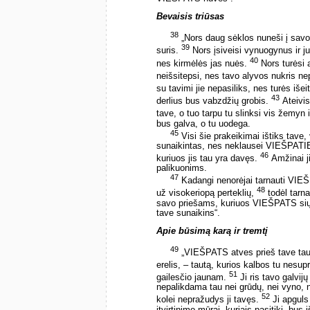
Bevaisis triūsas
38
„Nors daug sėklos nuneši į savo 
39
suris.
Nors įsiveisi vynuogynus ir ju
40
nes kirmėlės jas nuės.
Nors turėsi 
neišsitepsi, nes tavo alyvos nukris n
su tavimi jie nepasiliks, nes turės išeit
43
derlius bus vabzdžių grobis.
Ateivis
tave, o tuo tarpu tu slinksi vis žemyn
bus galva, o tu uodega.
45
Visi šie prakeikimai ištiks tave,
sunaikintas, nes neklausei VIEŠPATIES
46
kuriuos jis tau yra davęs.
Amžinai ji
palikuonims.
47
Kadangi nenorėjai tarnauti VIEŠ
48
už visokeriopą perteklių,
todėl tarna
savo priešams, kuriuos VIEŠPATS siųs 
tave sunaikins“.
Apie būsimą karą ir tremtį
49
„VIEŠPATS atves prieš tave taut
erelis, – tautą, kurios kalbos tu nesup
51
gailesčio jaunam.
Ji ris tavo galvijų
nepalikdama tau nei grūdų, nei vyno, n
52
kolei nepražudys ji tavęs.
Ji apguls
įtvirtinimo mūrai, kuriais pasitiki, bus