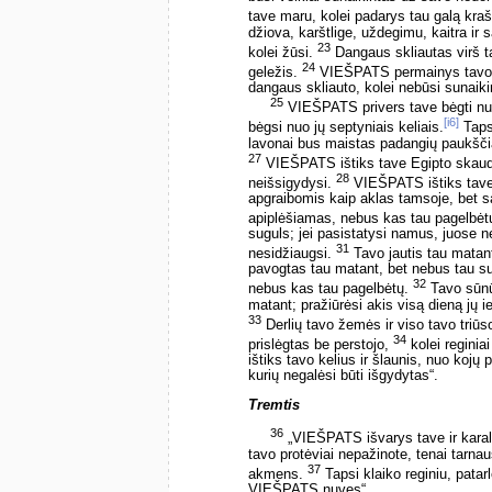
tave maru, kolei padarys tau galą krašt
džiova, karštlige, uždegimu, kaitra ir s
23
kolei žūsi.
Dangaus skliautas virš t
24
geležis.
VIEŠPATS permainys tavo kra
dangaus skliauto, kolei nebūsi sunaiki
25
VIEŠPATS privers tave bėgti nuo 
[i6]
bėgsi nuo jų septyniais keliais.
Taps
lavonai bus maistas padangių paukšč
27
VIEŠPATS ištiks tave Egipto skaudėm
28
neišsigydysi.
VIEŠPATS ištiks tave 
apgraibomis kaip aklas tamsoje, bet s
apiplėšiamas, nebus kas tau pagelbėt
suguls; jei pasistatysi namus, juose ne
31
nesidžiaugsi.
Tavo jautis tau matant
pavogtas tau matant, bet nebus tau su
32
nebus kas tau pagelbėtų.
Tavo sūnūs
matant; pražiūrėsi akis visą dieną jų 
33
Derlių tavo žemės ir viso tavo triūs
34
prislėgtas be perstojo,
kolei reginia
ištiks tavo kelius ir šlaunis, nuo kojų
kurių negalėsi būti išgydytas“.
Tremtis
36
„VIEŠPATS išvarys tave ir karalių
tavo protėviai nepažinote, tenai tarn
37
akmens.
Tapsi klaiko reginiu, patar
VIEŠPATS nuves“.