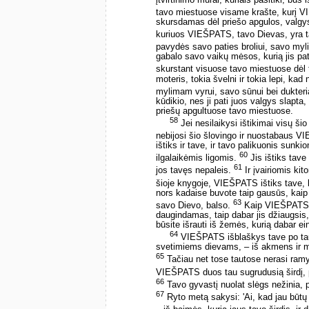
tavo miestuose visame krašte, kurį V
skursdamas dėl priešo apgulos, valgys
kuriuos VIEŠPATS, tavo Dievas, yra 
pavydės savo paties broliui, savo my
gabalo savo vaikų mėsos, kurią jis pat
skurstant visuose tavo miestuose dėl 
moteris, tokia švelni ir tokia lepi, ka
mylimam vyrui, savo sūnui bei dukteri
kūdikio, nes ji pati juos valgys slapt
priešų apgultuose tavo miestuose.
58
Jei nesilaikysi ištikimai visų š
nebijosi šio šlovingo ir nuostabaus 
ištiks ir tave, ir tavo palikuonis sunki
60
ilgalaikėmis ligomis.
Jis ištiks tave
61
jos tavęs nepaleis.
Ir įvairiomis ki
šioje knygoje, VIEŠPATS ištiks tave, 
nors kadaise buvote taip gausūs, kai
63
savo Dievo, balso.
Kaip VIEŠPATS k
daugindamas, taip dabar jis džiaugsis
būsite išrauti iš žemės, kurią dabar ein
64
VIEŠPATS išblaškys tave po taut
svetimiems dievams, – iš akmens ir med
65
Tačiau net tose tautose nerasi ram
VIEŠPATS duos tau sugrudusią širdį, 
66
Tavo gyvastį nuolat slėgs nežinia, pa
67
Ryto metą sakysi: 'Ai, kad jau būtų v