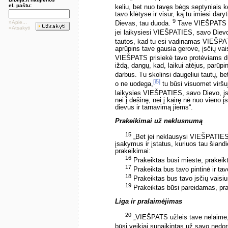
el. paštu:
keliu, bet nuo tavęs bėgs septyniais ke
tavo klėtyse ir visur, ką tu imiesi dar
9
»Apie...
Dievas, tau duoda.
Tave VIEŠPATS pad
»Atsakyti
jei laikysiesi VIEŠPATIES, savo Dievo,
tautos, kad tu esi vadinamas VIEŠPA
aprūpins tave gausia gerove, įsčių vais
VIEŠPATS prisiekė tavo protėviams d
iždą, dangų, kad, laikui atėjus, parūpin
darbus. Tu skolinsi daugeliui tautų, be
[i5]
o ne uodega,
tu būsi visuomet viršuje
laikysies VIEŠPATIES, savo Dievo, į
nei į dešinę, nei į kairę nė nuo vieno
dievus ir tarnavimą jiems“.
Prakeikimai už neklusnumą
15
„Bet jei neklausysi VIEŠPATIES, 
įsakymus ir įstatus, kuriuos tau šiandi
prakeikimai:
16
Prakeiktas būsi mieste, prakeikt
17
Prakeikta bus tavo pintinė ir tav
18
Prakeiktas bus tavo įsčių vaisiu
19
Prakeiktas būsi pareidamas, pra
Liga ir pralaimėjimas
20
„VIEŠPATS užleis tave nelaime, 
būsi veikiai sunaikintas už savo nedo