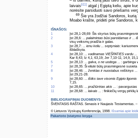
– iš baimės, kurią jaus tavo širdis, ir
[i11]
laivais
atgal į Egiptą keliu, apie ku
norėsite parsiduoti savo priešams verg
69
Šie yra žodžiai Sandoros, kurią
Moabo krašte, pridėti prie Sandoros, k
IŠNAŠOS:
1
Įst 28,1-28,69: Šis skyrius būtų prasmingesnis,
2
Įst 28,6: ...
palaimintas būsi pareidamas ir ... 
visų veiksmų pradžia ir galas.
3
Įst 28,7: ...
ienu keliu ... septyniais
: kariuomen
išblaškyta.
4
Įst 28,10: ...
vadinamas VIEŠPATIES vardu
...
Kar 8,43; Iz 4,1; 63,19; Jer 7,10-11; 14,9, 15,
5
Įst 28,13: ...
galva, o ne uodega
... : garbinga 
7
Įst 28,35: Ši eilutė būtų prasmingesnė susieta 
8
Įst 28,46: ...
ženklas ir nuostabus reiškinys
..
Įst 29,21-28.
9
Įst 28,60: ...
ištiks tave visomis Egipto ligomis
7,15.
10
Įst 28,65: ...
pražiūrėtas akis
... : pavargusias 
11
Įst 28,68: ...
laivais
... : finikiečių vergų pirklių
BIBLIOGRAFINIAI DUOMENYS:
ŠVENTASIS RAŠTAS. Senasis ir Naujasis Testamentas. – Vi
© Lietuvos Vyskupų Konferencija, 1998.
Išsamiai apie leid
Pakartoto Įstatymo knyga