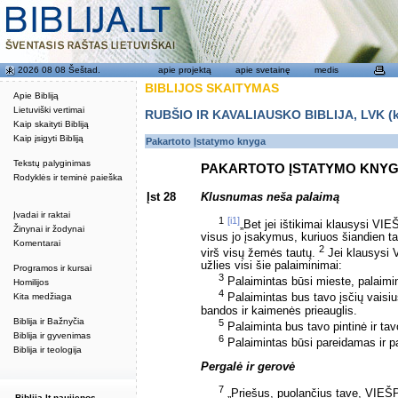
2026 08 08 Šeštad.
apie projektą
apie svetainę
medis
BIBLIJOS SKAITYMAS
Apie Bibliją
Lietuviški vertimai
RUBŠIO IR KAVALIAUSKO BIBLIJA, LVK (kat
Kaip skaityti Bibliją
Kaip įsigyti Bibliją
Pakartoto Įstatymo knyga
Tekstų palyginimas
PAKARTOTO ĮSTATYMO KNY
Rodyklės ir teminė paieška
Įst 28
Klusnumas neša palaimą
Įvadai ir raktai
1
[i1]
„Bet jei ištikimai klausysi V
Žinynai ir žodynai
visus jo įsakymus, kuriuos šiandien 
Komentarai
2
virš visų žemės tautų.
Jei klausysi 
užlies visi šie palaiminimai:
Programos ir kursai
3
Palaimintas būsi mieste, palaimin
Homilijos
4
Kita medžiaga
Palaimintas bus tavo įsčių vaisiu
bandos ir kaimenės prieauglis.
Biblija ir Bažnyčia
5
Palaiminta bus tavo pintinė ir tav
Biblija ir gyvenimas
6
Palaimintas būsi pareidamas ir p
Biblija ir teologija
Pergalė ir gerovė
7
„Priešus, puolančius tave, VIEŠP
Biblija.lt naujienos