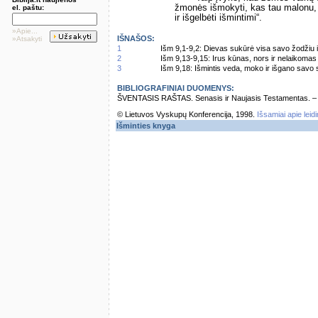
žmonės išmokyti, kas tau malonu,
el. paštu:
ir išgelbėti išmintimi“.
»Apie...
IŠNAŠOS:
»Atsakyti
1
Išm 9,1-9,2: Dievas sukūrė visa savo žodžiu i
2
Išm 9,13-9,15: Irus kūnas, nors ir nelaikomas 
3
Išm 9,18: Išmintis veda, moko ir išgano savo se
BIBLIOGRAFINIAI DUOMENYS:
ŠVENTASIS RAŠTAS. Senasis ir Naujasis Testamentas. – Vi
© Lietuvos Vyskupų Konferencija, 1998.
Išsamiai apie leid
Išminties knyga