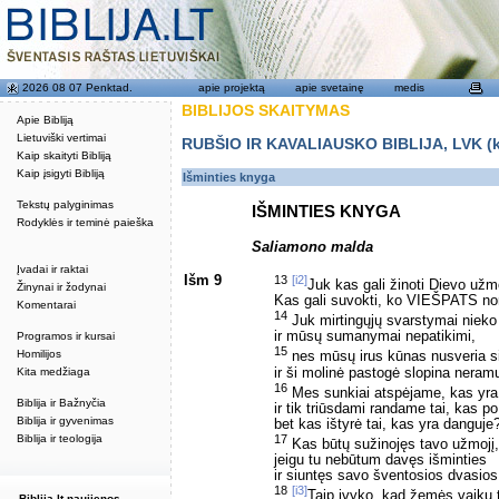
2026 08 07 Penktad.
apie projektą
apie svetainę
medis
BIBLIJOS SKAITYMAS
Apie Bibliją
Lietuviški vertimai
RUBŠIO IR KAVALIAUSKO BIBLIJA, LVK (kat
Kaip skaityti Bibliją
Kaip įsigyti Bibliją
Išminties knyga
Tekstų palyginimas
IŠMINTIES KNYGA
Rodyklės ir teminė paieška
Saliamono malda
Įvadai ir raktai
Išm 9
13
[i2]
Juk kas gali žinoti Dievo užm
Žinynai ir žodynai
Kas gali suvokti, ko VIEŠPATS no
Komentarai
14
Juk mirtingųjų svarstymai nieko 
ir mūsų sumanymai nepatikimi,
Programos ir kursai
15
Homilijos
nes mūsų irus kūnas nusveria s
ir ši molinė pastogė slopina neramų
Kita medžiaga
16
Mes sunkiai atspėjame, kas yra
Biblija ir Bažnyčia
ir tik triūsdami randame tai, kas po
Biblija ir gyvenimas
bet kas ištyrė tai, kas yra danguje
17
Biblija ir teologija
Kas būtų sužinojęs tavo užmojį,
jeigu tu nebūtum davęs išminties
ir siuntęs savo šventosios dvasios
18
[i3]
Taip įvyko, kad žemės vaikų ta
Biblija.lt naujienos