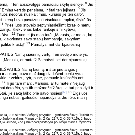
8
kiemą, ir ten apsižvalgęs pamačiau skylę sienoje.
Jis
9
 Ėmiau veržtis per sieną, ir štai ten įėjimas.
Jis
 tuos nedorus nusikaltimus, kuriuos jie ten daro“.
t sienų buvo pavaizduoti visokiausi ropliai, šlykštūs
11
Prieš juos stovėjo septyniasdešimt Izraelio namų
niju. Kiekvienas laikė rankoje smilkytuvą, ir
12
ukštyn.
Tuomet jis man tarė: „Marusis, ar matai, ką
is, kiekvienas savo stabų kambaryje, sakydami:
13
aliko kraštą!'
Pamatysi net dar bjauresnių
PATIES Namų šiaurinių vartų. Ten sėdėjo moterys,
: „Marusis, ar matei? Pamatysi net dar bjauresnių
VIEŠPATIES Namų kiemą, ir štai prie angos į
 ir aukuro, buvo maždaug dvidešimt penki vyrai,
ą ir veidus į rytų pusę, parpuolę kniūbsčia ant
17
.
Ir jis tarė man: „Marusis, ar tu matei? Nejaugi
ai daro čia, yra tik mažmožis? Argi jie turi pripildyti ir
[i7]
18
tai, jie šaką laiko prie savo nosies!
Elgsiuosi
tinga nebus, gailesčio neparodysiu. Jie rėks man į
tatula, kuri skatina Viešpatį pavydėti – ginti savo šlovę. Turbūt tai
o Judo karaliaus Manaso (žr. 2 Kar 21,7; 2 Kr 33,7.15). Ji buvo
3,6). Atrodo, kad ji buvo vėl pastatyta po Jošijo mirties, žydams
tatula, kuri skatina Viešpatį pavydėti – ginti savo šlovę. Turbūt tai
o Judo karaliaus Manaso (žr. 2 Kar 21,7; 2 Kr 33,7.15). Ji buvo