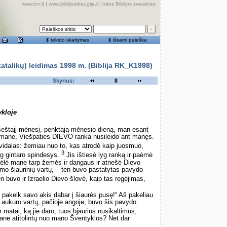
www.lcn.lt
|
www.biblijosdraugija.lt
|
kitos Biblijos svetainės
teksto skaitymas
išsami paieška
alikų) leidimas 1998 m. (Biblija RK_K1998)
Skyrius:
8
ykloje
 šeštąjį mėnesį, penktąją mėnesio dieną, man esant
 mane, Viešpaties DIEVO ranka nusileido ant manęs.
avidalas: žemiau nuo to, kas atrodė kaip juosmuo,
3
yg gintaro spindesys.
Jis ištiesė lyg ranką ir paėmė
lė mane tarp žemės ir dangaus ir atnešė Dievo
iemo šiaurinių vartų, – ten buvo pastatytas pavydo
n buvo ir Izraelio Dievo šlovė, kaip tas regėjimas,
 pakelk savo akis dabar į šiaurės pusę!“ Aš pakėliau
uo aukuro vartų, pačioje angoje, buvo šis pavydo
 matai, ką jie daro, tuos bjaurius nusikaltimus,
mane atitolintų nuo mano Šventyklos? Net dar