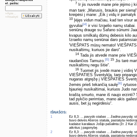
7
el. paštu:
Ir jis nuvedė mane prie įėjimo į 
man tarė: „Marusis, braukis per sieną!“
»Apie...
kreipėsi į mane: „Eik į vidų ir pamatyk
»Atsakyti
10
Įėjęs vidun mačiau, kad ten visur an
[i4]
gyvuliai
ir visi Izraelio namų stabai.
seniūnų drauge su Šafano sūnumi Jaaza
kvapus smilkalų dūmų debesis kilo a
Izraelio namų seniūnai daro patamsia
'VIEŠPATS mūsų nemato! VIEŠPATS p
nusikaltimų, kuriuos jie daro“.
14
Tada jis atvedė mane prie VIEŠ
[i5]
15
raudančios Tamuzo.
Jis tarė man
nusikaltimų negu šitie“.
16
Tuomet jis įvedė mane į vidinį 
VIEŠPATIES Šventyklą, tarp prieangio
nugaras atgręžę į VIEŠPATIES Šventykl
[i6]
žemės prieš tekančią saulę
rytuose
bjaurieji nusikaltimai, kuriuos Judo nam
kraštą smurto, mane iš naujo erzinti? Š
tad pykčio perimtas, mano akis gailes
ausis, bet jų negirdėsiu“.
IŠNAŠOS:
1
Ez 8,3: ...
pavydo stabas ... žadina pavydą
: s
buvo deivės Ašeros statula, pastatyta nedoroj
kadaise karaliaus Jošijo pašalinta (žr. 2 Kar 2
atkritus į pagonybę.
2
Ez 8,3: ...
pavydo stabas ... žadina pavydą
: s
buvo deivės Ašeros statula, pastatyta nedoroj