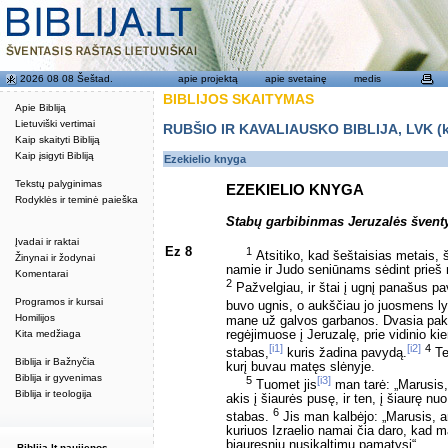
2026 08 08 Šeštad.
apie projektą
apie svetainę
medis
BIBLIJOS SKAITYMAS
Apie Bibliją
Lietuviški vertimai
RUBŠIO IR KAVALIAUSKO BIBLIJA, LVK (kat
Kaip skaityti Bibliją
Kaip įsigyti Bibliją
Ezekielio knyga
Tekstų palyginimas
EZEKIELIO KNYGA
Rodyklės ir teminė paieška
Stabų garbibinmas Jeruzalės švent
Įvadai ir raktai
Ez 8
1
Atsitiko, kad šeštaisias metais,
Žinynai ir žodynai
namie ir Judo seniūnams sėdint prieš
Komentarai
2
Pažvelgiau, ir štai į ugnį panašus p
Programos ir kursai
buvo ugnis, o aukščiau jo juosmens l
Homilijos
mane už galvos garbanos. Dvasia pakė
regėjimuose į Jeruzalę, prie vidinio k
Kita medžiaga
[i1]
[i2]
4
stabas,
kuris žadina pavydą.
Te
Biblija ir Bažnyčia
kurį buvau matęs slėnyje.
Biblija ir gyvenimas
5
[i3]
Tuomet jis
man tarė: „Marusis,
Biblija ir teologija
akis į šiaurės pusę, ir ten, į šiaurę n
6
stabas.
Jis man kalbėjo: „Marusis, ar
kuriuos Izraelio namai čia daro, kad 
bjauresnių nusikaltimų pamatysi“.
Biblija.lt naujienos