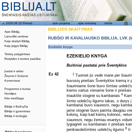
2026 08 10 Pirmad.
apie projektą
apie svetainę
medis
BIBLIJOS SKAITYMAS
Apie Bibliją
Lietuviški vertimai
RUBŠIO IR KAVALIAUSKO BIBLIJA, LVK (kat
Kaip skaityti Bibliją
Kaip įsigyti Bibliją
Ezekielio knyga
Tekstų palyginimas
EZEKIELIO KNYGA
Rodyklės ir teminė paieška
Buitiniai pastatai prie Šventyklos
Įvadai ir raktai
Ez 42
1
Tuomet jis vedė mane per šiauriniu
Žinynai ir žodynai
buvusių priešais Šventyklos kiemą ir 
Komentarai
šiauriniame šone buvo šimtas uolekči
Programos ir kursai
kiemo vartus viename šone ir priešais
Homilijos
4
triaukštė stoginė su kambariais
Kamba
Kita medžiaga
šimto uolekčių ilgumo takas, o durys 
kambariai buvo siauresni, negu kambar
Biblija ir Bažnyčia
jame stoginei buvo paimta daugiau vi
Biblija ir gyvenimas
kolonų, kaip kad kiemų kolonos, neturė
Biblija ir teologija
siauresni, negu žemiau esantys viduri
lygiagreti su kambariais ir priešais k
8
penkiasdešimties uolekčių ilgumo
Ir
Biblija.lt naujienos