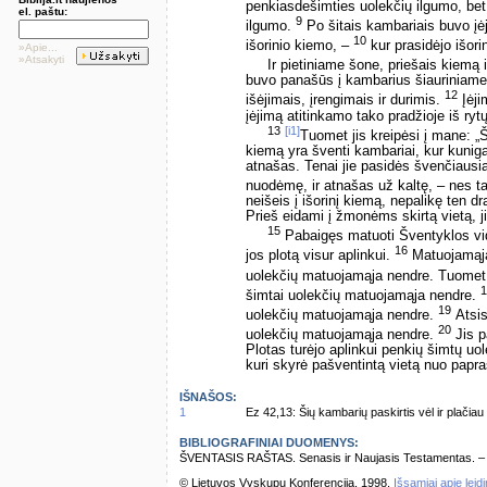
penkiasdešimties uolekčių ilgumo, bet
el. paštu:
9
ilgumo.
Po šitais kambariais buvo įėjim
10
išorinio kiemo, –
kur prasidėjo išori
»Apie...
»Atsakyti
Ir pietiniame šone, priešais kiemą
buvo panašūs į kambarius šiauriniame š
12
išėjimais, įrengimais ir durimis.
Įėji
įėjimą atitinkamo tako pradžioje iš ryt
13
[i1]
Tuomet jis kreipėsi į mane: „Ši
kiemą yra šventi kambariai, kur kunig
atnašas. Tenai jie pasidės švenčiausia
nuodėmę, ir atnašas už kaltę, – nes t
neišeis į išorinį kiemą, nepalikę ten dr
Prieš eidami į žmonėms skirtą vietą, jie
15
Pabaigęs matuoti Šventyklos vid
16
jos plotą visur aplinkui.
Matuojamąja
uolekčių matuojamąja nendre. Tuomet
1
šimtai uolekčių matuojamąja nendre.
19
uolekčių matuojamąja nendre.
Atsis
20
uolekčių matuojamąja nendre.
Jis p
Plotas turėjo aplinkui penkių šimtų uo
kuri skyrė pašventintą vietą nuo papra
IŠNAŠOS:
1
Ez 42,13: Šių kambarių paskirtis vėl ir plači
BIBLIOGRAFINIAI DUOMENYS:
ŠVENTASIS RAŠTAS. Senasis ir Naujasis Testamentas. – Vi
© Lietuvos Vyskupų Konferencija, 1998.
Išsamiai apie leid