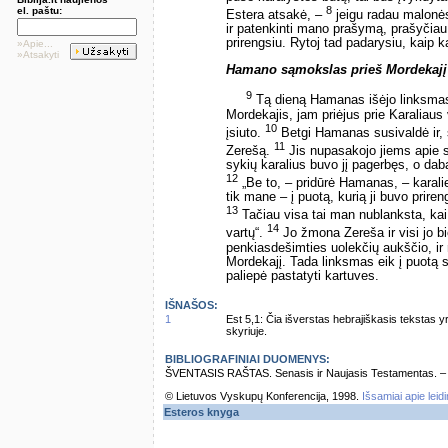
8
el. paštu:
Estera atsakė, –
jeigu radau malonės 
ir patenkinti mano prašymą, prašyčiau 
prirengsiu. Rytoj tad padarysiu, kaip k
»Apie...
»Atsakyti
Hamano sąmokslas prieš Mordekajį
9
Tą dieną Hamanas išėjo linksmas 
Mordekajis, jam priėjus prie Karaliaus v
10
įsiuto.
Betgi Hamanas susivaldė ir, 
11
Zerešą.
Jis nupasakojo jiems apie s
sykių karalius buvo jį pagerbęs, o dabar
12
„Be to, – pridūrė Hamanas, – karalie
tik mane – į puotą, kurią ji buvo priren
13
Tačiau visa tai man nublanksta, kai
14
vartų“.
Jo žmona Zereša ir visi jo bič
penkiasdešimties uolekčių aukščio, ir r
Mordekajį. Tada linksmas eik į puotą 
paliepė pastatyti kartuves.
IŠNAŠOS:
1
Est 5,1: Čia išverstas hebrajiškasis tekstas
skyriuje.
BIBLIOGRAFINIAI DUOMENYS:
ŠVENTASIS RAŠTAS. Senasis ir Naujasis Testamentas. – Vi
© Lietuvos Vyskupų Konferencija, 1998.
Išsamiai apie leid
Esteros knyga