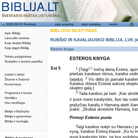
2026 08 07 Penktad.
apie projektą
apie svetainę
medis
BIBLIJOS SKAITYMAS
Apie Bibliją
Lietuviški vertimai
RUBŠIO IR KAVALIAUSKO BIBLIJA, LVK (kat
Kaip skaityti Bibliją
Kaip įsigyti Bibliją
Esteros knyga
Tekstų palyginimas
ESTEROS KNYGA
Rodyklės ir teminė paieška
Est 5
1
[i1]
{Taigi
trečią dieną Estera, apsi
priešais karaliaus rūmus, karaliui sėd
Įvadai ir raktai
2
tarpdurį.
Vis dėlto jis pamatė karalie
Žinynai ir žodynai
Karalius ištiesė Esterai auksinį skeptrą,
Komentarai
skeptro galą.}
3
Programos ir kursai
Tada karalius jai tarė: „Kas atsiti
Homilijos
ir pusė mano karalystės, bus tau sute
Kita medžiaga
prašyčiau karalių ir Hamaną ateiti šian
įsakė: „Skubiai atveskite Hamaną, ka
Biblija ir Bažnyčia
Biblija ir gyvenimas
Pirmoji Esteros puota
Biblija ir teologija
Taigi karalius nuėjo su Hamanu į pu
vyną, karalius Esterą klausė: „Ko tu tr
pusė karalystės būtų, tai bus įvykdyta
Biblija.lt naujienos