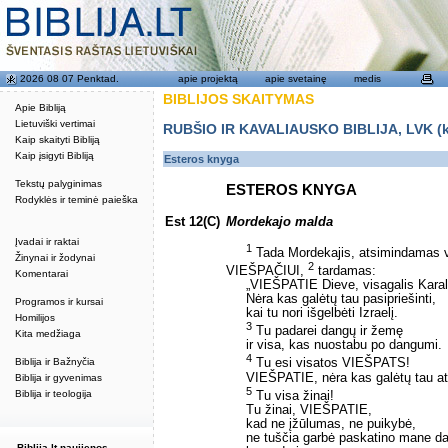
2026 08 07 Penktad.
apie projektą
apie svetainę
medis
BIBLIJOS SKAITYMAS
Apie Bibliją
Lietuviški vertimai
RUBŠIO IR KAVALIAUSKO BIBLIJA, LVK (kat
Kaip skaityti Bibliją
Kaip įsigyti Bibliją
Esteros knyga
Tekstų palyginimas
ESTEROS KNYGA
Rodyklės ir teminė paieška
Est 12(C)
Mordekajo malda
Įvadai ir raktai
1
Tada Mordekajis, atsimindamas 
Žinynai ir žodynai
2
VIEŠPAČIUI,
tardamas:
Komentarai
„VIEŠPATIE Dieve, visagalis Karali
Nėra kas galėtų tau pasipriešinti,
Programos ir kursai
kai tu nori išgelbėti Izraelį.
Homilijos
3
Tu padarei dangų ir žemę
Kita medžiaga
ir visa, kas nuostabu po dangumi.
4
Biblija ir Bažnyčia
Tu esi visatos VIEŠPATS!
VIEŠPATIE, nėra kas galėtų tau ats
Biblija ir gyvenimas
5
Biblija ir teologija
Tu visa žinai!
Tu žinai, VIEŠPATIE,
kad ne įžūlumas, ne puikybė,
ne tuščia garbė paskatino mane dar
Biblija.lt naujienos