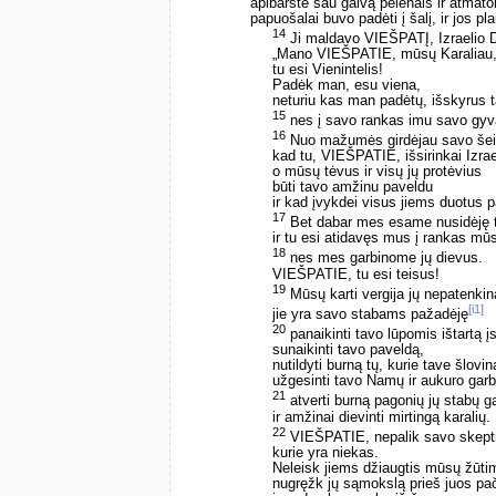
apibarstė sau galvą pelenais ir atmato
papuošalai buvo padėti į šalį, ir jos pl
14
Ji maldavo VIEŠPATĮ, Izraelio 
„Mano VIEŠPATIE, mūsų Karaliau
tu esi Vienintelis!
Padėk man, esu viena,
neturiu kas man padėtų, išskyrus 
15
nes į savo rankas imu savo gyva
16
Nuo mažumės girdėjau savo šei
kad tu, VIEŠPATIE, išsirinkai Izrael
o mūsų tėvus ir visų jų protėvius
būti tavo amžinu paveldu
ir kad įvykdei visus jiems duotus 
17
Bet dabar mes esame nusidėję 
ir tu esi atidavęs mus į rankas mū
18
nes mes garbinome jų dievus.
VIEŠPATIE, tu esi teisus!
19
Mūsų karti vergija jų nepatenkin
[i1]
jie yra savo stabams pažadėję
20
panaikinti tavo lūpomis ištartą į
sunaikinti tavo paveldą,
nutildyti burną tų, kurie tave šlovin
užgesinti tavo Namų ir aukuro garb
21
atverti burną pagonių jų stabų g
ir amžinai dievinti mirtingą karalių.
22
VIEŠPATIE, nepalik savo skeptr
kurie yra niekas.
Neleisk jiems džiaugtis mūsų žūtim
nugręžk jų sąmokslą prieš juos pa