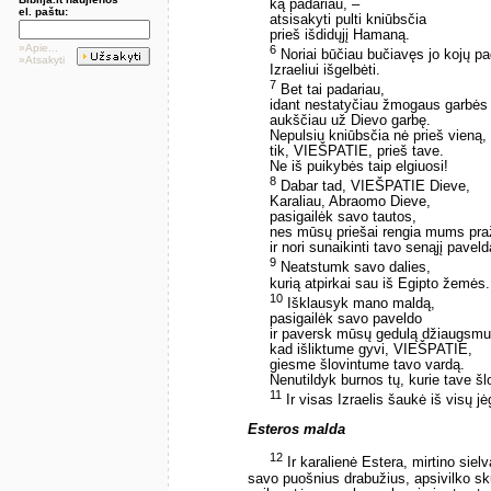
ką padariau, –
el. paštu:
atsisakyti pulti kniūbsčia
prieš išdidųjį Hamaną.
»Apie...
6
Noriai būčiau bučiavęs jo kojų p
»Atsakyti
Izraeliui išgelbėti.
7
Bet tai padariau,
idant nestatyčiau žmogaus garbės
aukščiau už Dievo garbę.
Nepulsiu kniūbsčia nė prieš vieną,
tik, VIEŠPATIE, prieš tave.
Ne iš puikybės taip elgiuosi!
8
Dabar tad, VIEŠPATIE Dieve,
Karaliau, Abraomo Dieve,
pasigailėk savo tautos,
nes mūsų priešai rengia mums pra
ir nori sunaikinti tavo senąjį paveld
9
Neatstumk savo dalies,
kurią atpirkai sau iš Egipto žemės.
10
Išklausyk mano maldą,
pasigailėk savo paveldo
ir paversk mūsų gedulą džiaugsmu
kad išliktume gyvi, VIEŠPATIE,
giesme šlovintume tavo vardą.
Nenutildyk burnos tų, kurie tave šl
11
Ir visas Izraelis šaukė iš visų jėg
Esteros malda
12
Ir karalienė Estera, mirtino si
savo puošnius drabužius, apsivilko sku