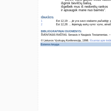
išgirsk bevilčių balsą,
išgelbėk mus iš nedorėlių rankos
ir apsaugok mane nuo baimės“.
IŠNAŠOS:
1
Est 12,19: ...
jie yra savo stabams pažadėję
: 
2
Est 12,28: ...
liejamųjų aukų vyno
: vyno, atna
BIBLIOGRAFINIAI DUOMENYS:
ŠVENTASIS RAŠTAS. Senasis ir Naujasis Testamentas. – Vi
© Lietuvos Vyskupų Konferencija, 1998.
Išsamiai apie leid
Esteros knyga