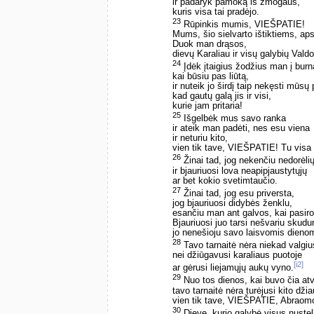
ir padaryk pamoką iš žmogaus,
kuris visa tai pradėjo.
23
Rūpinkis mumis, VIEŠPATIE!
Mums, šio sielvarto ištiktiems, aps
Duok man drąsos,
dievų Karaliau ir visų galybių Vald
24
Įdėk įtaigius žodžius man į burn
kai būsiu pas liūtą,
ir nuteik jo širdį taip nekęsti mūsų 
kad gautų galą jis ir visi,
kurie jam pritaria!
25
Išgelbėk mus savo ranka
ir ateik man padėti, nes esu viena
ir neturiu kito,
vien tik tave, VIEŠPATIE! Tu visa 
26
Žinai tad, jog nekenčiu nedorėli
ir bjauriuosi lova neapipjaustytųjų
ar bet kokio svetimtaučio.
27
Žinai tad, jog esu priversta,
jog bjauriuosi didybės ženklu,
esančiu man ant galvos, kai pasir
Bjauriuosi juo tarsi nešvariu skudu
jo nenešioju savo laisvomis dieno
28
Tavo tarnaitė nėra niekad valgiu
nei džiūgavusi karaliaus puotoje
[i2]
ar gėrusi liejamųjų aukų vyno.
29
Nuo tos dienos, kai buvo čia atve
tavo tarnaitė nėra turėjusi kito dž
vien tik tave, VIEŠPATIE, Abraom
30
Dieve, kurio galybė visus nustel