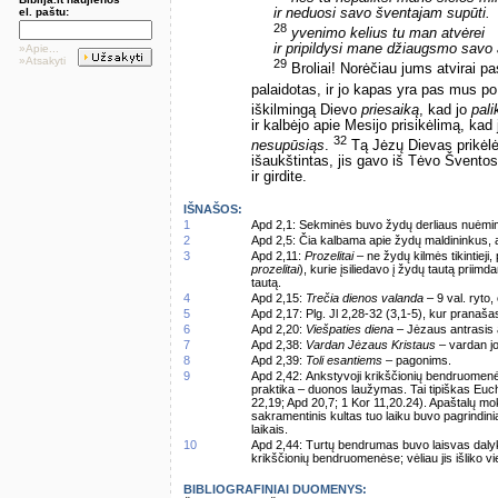
el. paštu:
ir neduosi savo šventajam supūti.
28
yvenimo kelius tu man atvėrei
ir pripildysi mane džiaugsmo savo 
»Apie...
»Atsakyti
29
Broliai! Norėčiau jums atvirai p
palaidotas, ir jo kapas yra pas mus po
iškilmingą Dievo
priesaiką
, kad jo
pali
ir kalbėjo apie Mesijo prisikėlimą, kad 
32
nesupūsiąs
.
Tą Jėzų Dievas prikėlė,
išaukštintas, jis gavo iš Tėvo Šventos
ir girdite.
IŠNAŠOS:
1
Apd 2,1: Sekminės buvo žydų derliaus nuėmimo
2
Apd 2,5: Čia kalbama apie žydų maldininkus, at
3
Apd 2,11:
Prozelitai
– ne žydų kilmės tikintieji, 
prozelitai
), kurie įsiliedavo į žydų tautą priim
tautą.
4
Apd 2,15:
Trečia dienos valanda
– 9 val. ryto,
5
Apd 2,17: Plg. Jl 2,28-32 (3,1-5), kur pranašas
6
Apd 2,20:
Viešpaties diena
– Jėzaus antrasis at
7
Apd 2,38:
Vardan Jėzaus Kristaus
– vardan jo
8
Apd 2,39:
Toli esantiems
– pagonims.
9
Apd 2,42: Ankstyvoji krikščionių bendruomenė
praktika – duonos laužymas. Tai tipiškas Euch
22,19; Apd 20,7; 1 Kor 11,20.24). Apaštalų mok
sakramentinis kultas tuo laiku buvo pagrindiniai
laikais.
10
Apd 2,44: Turtų bendrumas buvo laisvas dalykas (
krikščionių bendruomenėse; vėliau jis išliko v
BIBLIOGRAFINIAI DUOMENYS: