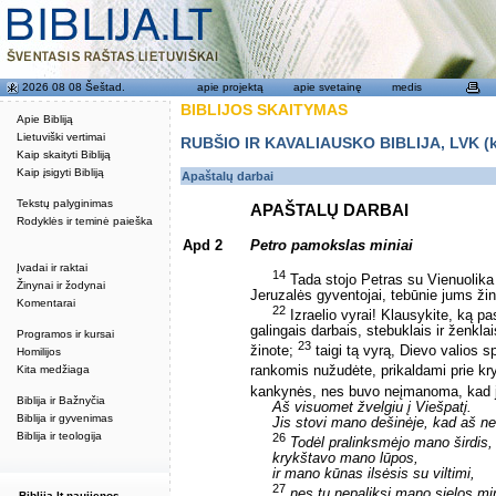
2026 08 08 Šeštad.
apie projektą
apie svetainę
medis
BIBLIJOS SKAITYMAS
Apie Bibliją
Lietuviški vertimai
RUBŠIO IR KAVALIAUSKO BIBLIJA, LVK (kat
Kaip skaityti Bibliją
Kaip įsigyti Bibliją
Apaštalų darbai
Tekstų palyginimas
APAŠTALŲ DARBAI
Rodyklės ir teminė paieška
Apd 2
Petro pamokslas miniai
Įvadai ir raktai
14
Tada stojo Petras su Vienuolika ir
Žinynai ir žodynai
Jeruzalės gyventojai, tebūnie jums ž
Komentarai
22
Izraelio vyrai! Klausykite, ką pa
galingais darbais, stebuklais ir ženkla
Programos ir kursai
23
žinote;
taigi tą vyrą, Dievo valios 
Homilijos
Kita medžiaga
rankomis nužudėte, prikaldami prie kr
kankynės, nes buvo neįmanoma, kad jis
Biblija ir Bažnyčia
Aš visuomet žvelgiu į Viešpatį.
Biblija ir gyvenimas
Jis stovi mano dešinėje, kad aš n
Biblija ir teologija
26
Todėl pralinksmėjo mano širdis,
krykštavo mano lūpos,
ir mano kūnas ilsėsis su viltimi,
27
nes tu nepaliksi mano sielos mi
Biblija.lt naujienos