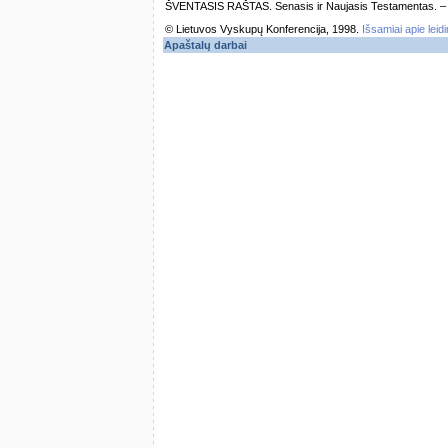
ŠVENTASIS RAŠTAS. Senasis ir Naujasis Testamentas. – Vi
© Lietuvos Vyskupų Konferencija, 1998.
Išsamiai apie leid
Apaštalų darbai