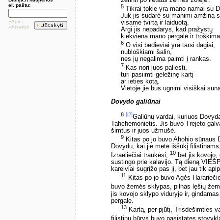
el. paštu:
5
Tikrai tokie yra mano namai su D
Juk jis sudarė su manimi amžiną 
»Apie...
visame tvirtą ir laiduotą.
»Atsakyti
Argi jis nepadarys, kad pražystų
kiekviena mano pergalė ir troškim
6
O visi bedieviai yra tarsi dagiai,
nubloškiami šalin,
nes jų negalima paimti į rankas.
7
Kas nori juos paliesti,
turi pasiimti geležinę kartį
ar ieties kotą.
Vietoje jie bus ugnimi visiškai sunai
Dovydo galiūnai
8
[i2]
Galiūnų vardai, kuriuos Dovyd
Tahchemonietis. Jis buvo Trejeto galva
šimtus ir juos užmušė.
9
Kitas po jo buvo Ahohio sūnaus D
Dovydu, kai jie metė iššūkį filistina
10
Izraeliečiai traukėsi,
bet jis kovojo,
sustingo prie kalavijo. Tą dieną VIEŠP
kareiviai sugrįžo pas jį, bet jau tik api
11
Kitas po jo buvo Agės Harariečio
buvo žemės sklypas, pilnas lęšių žem
jis kovojo sklypo viduryje ir, gindamas
pergalę.
13
Kartą, per pjūtį, Trisdešimties 
filistinų būrys buvo pasistatęs stovyk