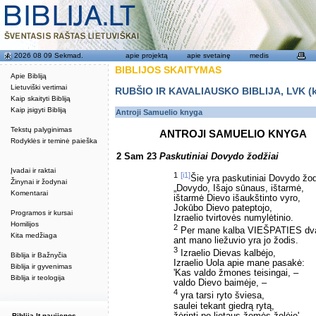
2026 08 09 Sekmad.
apie projektą
apie svetainę
medis
BIBLIJOS SKAITYMAS
Apie Bibliją
Lietuviški vertimai
RUBŠIO IR KAVALIAUSKO BIBLIJA, LVK (kat
Kaip skaityti Bibliją
Kaip įsigyti Bibliją
Antroji Samuelio knyga
Tekstų palyginimas
ANTROJI SAMUELIO KNYGA
Rodyklės ir teminė paieška
2 Sam 23
Paskutiniai Dovydo žodžiai
Įvadai ir raktai
1
[i1]
Šie yra paskutiniai Dovydo žod
Žinynai ir žodynai
„Dovydo, Išajo sūnaus, ištarmė,
Komentarai
ištarmė Dievo išaukštinto vyro,
Jokūbo Dievo pateptojo,
Programos ir kursai
Izraelio tvirtovės numylėtinio.
Homilijos
2
Per mane kalba VIEŠPATIES dva
Kita medžiaga
ant mano liežuvio yra jo žodis.
3
Izraelio Dievas kalbėjo,
Biblija ir Bažnyčia
Izraelio Uola apie mane pasakė:
Biblija ir gyvenimas
'Kas valdo žmones teisingai, –
Biblija ir teologija
valdo Dievo baimėje, –
4
yra tarsi ryto šviesa,
saulei tekant giedrą rytą,
žėrinti po lietaus žemės žolėje'.
Biblija.lt naujienos