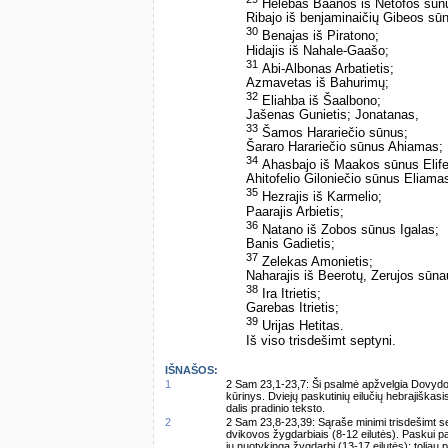
Helebas Baanos iš Netofos sūn
Ribajo iš benjaminaičių Gibeos sūnu
30
Benajas iš Piratono;
Hidajis iš Nahale-Gaašo;
31
Abi-Albonas Arbatietis;
Azmavetas iš Bahurimų;
32
Eliahba iš Šaalbono;
Jašenas Gunietis; Jonatanas,
33
Šamos Harariečio sūnus;
Šararo Harariečio sūnus Ahiamas;
34
Ahasbajo iš Maakos sūnus Elife
Ahitofelio Giloniečio sūnus Eliama
35
Hezrajis iš Karmelio;
Paarajis Arbietis;
36
Natano iš Zobos sūnus Igalas;
Banis Gadietis;
37
Zelekas Amonietis;
Naharajis iš Beerotų, Zerujos sūn
38
Ira Itrietis;
Garebas Itrietis;
39
Urijas Hetitas.
Iš viso trisdešimt septyni.
IŠNAŠOS:
1
2 Sam 23,1-23,7: Ši psalmė apžvelgia Dovydo g
kūrinys. Dviejų paskutinių eilučių hebrajiškasi
dalis pradinio teksto.
2
2 Sam 23,8-23,39: Sąraše minimi trisdešimt se
dvikovos žygdarbiais (8-12 eilutės). Paskui 
jų nuotykingą žygdarbį (13-17 eilutės); tolia