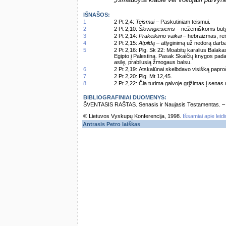
„Išmaudyta kiaulė vėl voliojasi purvyne
IŠNAŠOS:
1
2 Pt 2,4:
Teismui
– Paskutiniam teismui.
2
2 Pt 2,10:
Šlovingiesiems
– nežemiškoms būty
3
2 Pt 2,14:
Prakeikimo vaikai
– hebraizmas, rei
4
2 Pt 2,15:
Atpildą
– atlyginimą už nedorą darbą
5
2 Pt 2,16: Plg. Sk 22: Moabitų karalius Balaka
Egipto į Palestiną. Pasak Skaičių knygos pa
asilę, prabilusią žmogaus balsu.
6
2 Pt 2,19: Atskalūnai skelbdavo visišką papro
7
2 Pt 2,20: Plg. Mt 12,45.
8
2 Pt 2,22: Čia turima galvoje grįžimas į senas
BIBLIOGRAFINIAI DUOMENYS:
ŠVENTASIS RAŠTAS. Senasis ir Naujasis Testamentas. – Vi
© Lietuvos Vyskupų Konferencija, 1998.
Išsamiai apie leid
Antrasis Petro laiškas