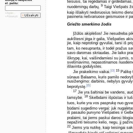
teisusis, tai regėdamas ir girdėdamas, 
el. paštu:
9
nuodėmingų darbų.
Taigi Viešpats ži
kaip išlaikyti nedoruosius teismo dien
»Apie...
pasineria nešvariuose geismuose ir pa
»Atsakyti
Griežto smerkimo žodis
Įžūlūs akiplėšos! Jie nesudreba p
aukštesni jėga ir galia, Viešpaties aki
jie, kaip neprotingi gyvuliai, tarsi iš 
tam, ko nesupranta, ir todėl pražus 
savo daromas skriaudas. Jie laiko pram
iškrypę, kai, vaišindamiesi su jumis,
svetimavimo, nepasotinamos nuodėmės.
išlavinta godulystės.
[i3]
15
Jie prakeikimo vaikai.
Palikę t
sūnaus Balaamo, kuris pamilo nedoryb
nusižengimo: darbinis, nebylys gyvuly
[i5]
beprotystę.
17
Jie yra šaltiniai be vandens, au
18
tamsybė.
Skelbdami išpūstas ir tušč
tuos, kurie yra vos pasprukę nuo gyv
būdami sugedimo vergai: juk nugalėtas
iš pasaulio purvyno Viešpaties ir Gelb
pralaimi, tai jiems paskui darosi blogi
nepažinti teisumo kelio, negu, jį paži
22
Jiems yra nutikę, kaip teisingai sak