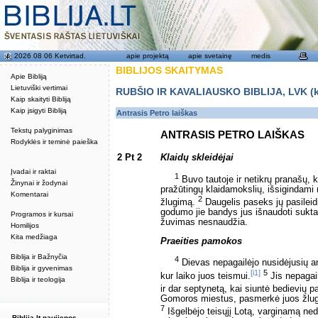
2026 08 06 Ketvirtad.
apie projektą
apie svetainę
medis
BIBLIJOS SKAITYMAS
Apie Bibliją
Lietuviški vertimai
RUBŠIO IR KAVALIAUSKO BIBLIJA, LVK (kat
Kaip skaityti Bibliją
Kaip įsigyti Bibliją
Antrasis Petro laiškas
Tekstų palyginimas
ANTRASIS PETRO LAIŠKAS
Rodyklės ir teminė paieška
2 Pt 2
Klaidų skleidėjai
Įvadai ir raktai
1
Buvo tautoje ir netikrų pranašų, k
Žinynai ir žodynai
pražūtingų klaidamokslių, išsigindami n
Komentarai
2
žlugimą.
Daugelis paseks jų pasileidi
godumo jie bandys jus išnaudoti sukta
Programos ir kursai
žuvimas nesnaudžia.
Homilijos
Kita medžiaga
Praeities pamokos
Biblija ir Bažnyčia
4
Dievas nepagailėjo nusidėjusių a
Biblija ir gyvenimas
[i1]
5
kur laiko juos teismui.
Jis nepagail
Biblija ir teologija
ir dar septynetą, kai siuntė bedievių p
Gomoros miestus, pasmerkė juos žlugti
7
Išgelbėjo teisųjį Lotą, varginamą ned
Biblija.lt naujienos