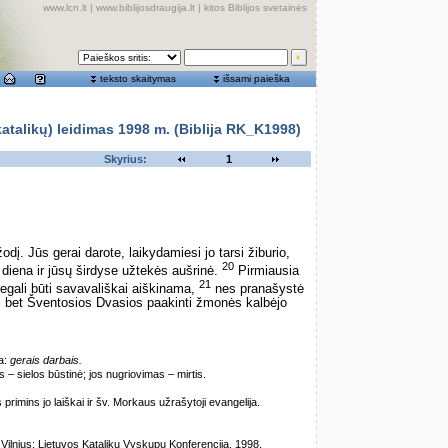
www.lcn.lt
|
www.biblijosdraugija.lt
|
kitos Biblijos svetainės
teksto skaitymas
išsami paieška
alikų) leidimas 1998 m. (Biblija RK_K1998)
Skyrius:
1
dį. Jūs gerai darote, laikydamiesi jo tarsi žiburio,
20
 diena ir jūsų širdyse užtekės aušrinė.
Pirmiausia
21
negali būti savavališkai aiškinama,
nes pranašystė
, bet Šventosios Dvasios paakinti žmonės kalbėjo
da:
gerais darbais.
 sielos būstinė; jos nugriovimas – mirtis.
rimins jo laiškai ir šv. Morkaus užrašytoji evangelija.
lnius: Lietuvos Katalikų Vyskupų Konferencija, 1998.