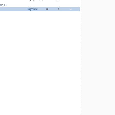
imą >>
Skyrius:
1