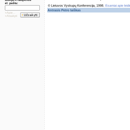
el. paštu:
© Lietuvos Vyskupų Konferencija, 1998.
Išsamiai apie leid
Antrasis Petro laiškas
»Apie...
»Atsakyti