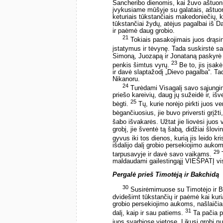
Sancheribo dienomis, kai žuvo aštuon
įvykusiame mūšyje su galatais, aštu
keturiais tūkstančiais makedoniečių, k
tūkstančiai žydų, atėjus pagalbai iš 
ir paėmė daug grobio.
21
Tokiais pasakojimais juos drąsin
įstatymus ir tėvynę. Tada suskirstė sa
Simoną, Juozapą ir Jonataną paskyrė 
23
penkis šimtus vyrų.
Be to, jis įsakė
ir davė slaptažodį „Dievo pagalba“. Ta
Nikanoru.
24
Turėdami Visagalį savo sąjungin
priešo kareivių, daug jų sužeidė ir, iš
25
bėgti.
Tų, kurie norėjo pirkti juos ve
bėgančiuosius, jie buvo priversti grįžt
šabo išvakarės. Užtat jie liovėsi juos 
grobį, jie šventė tą šabą, didžiai šlo
gyvus iki tos dienos, kurią jis leido kr
išdalijo dalį grobio persekiojimo aukom
29
tarpusavyje ir davė savo vaikams.
T
maldaudami gailestingąjį VIEŠPATĮ visi
Pergalė prieš Timotėją ir Bakchidą
30
Susirėmimuose su Timotėjo ir B
dvidešimt tūkstančių ir paėmė kai kuria
grobio persekiojimo aukoms, našlaičia
31
dalį, kaip ir sau patiems.
Ta pačia pr
juos svarbiose vietose. Likusį grobį n