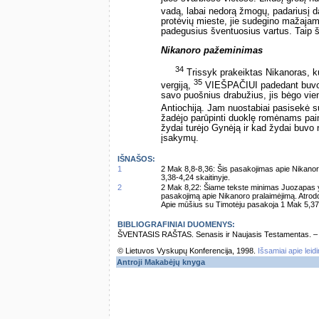
vadą, labai nedorą žmogų, padariusį
protėvių mieste, jie sudegino mažajam
padegusius šventuosius vartus. Taip š
Nikanoro pažeminimas
34
Trissyk prakeiktas Nikanoras, kur
35
vergiją,
VIEŠPAČIUI padedant buvo p
savo puošnius drabužius, jis bėgo vie
Antiochiją. Jam nuostabiai pasisekė 
žadėjo parūpinti duoklę romėnams pa
žydai turėjo Gynėją ir kad žydai buvo 
įsakymų.
IŠNAŠOS:
1
2 Mak 8,8-8,36: Šis pasakojimas apie Nikanor
3,38-4,24 skaitinyje.
2
2 Mak 8,22: Šiame tekste minimas Juozapas yr
pasakojimą apie Nikanoro pralaimėjimą. Atrodo, 
Apie mūšius su Timotėju pasakoja 1 Mak 5,37
BIBLIOGRAFINIAI DUOMENYS:
ŠVENTASIS RAŠTAS. Senasis ir Naujasis Testamentas. – Vi
© Lietuvos Vyskupų Konferencija, 1998.
Išsamiai apie leid
Antroji Makabėjų knyga