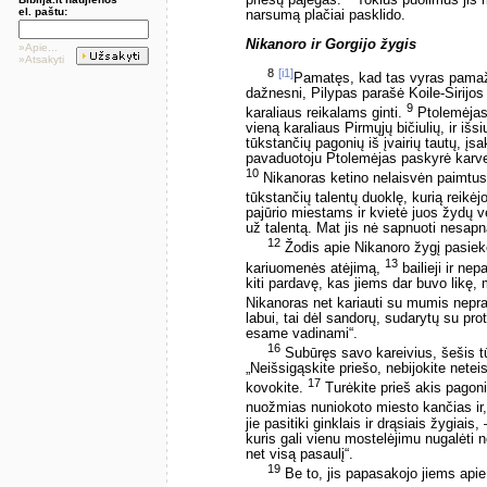
priešų pajėgas.
Tokius puolimus jis m
el. paštu:
narsumą plačiai pasklido.
Nikanoro ir Gorgijo žygis
»Apie...
»Atsakyti
8
[i1]
Pamatęs, kad tas vyras pamažu
dažnesni, Pilypas parašė Koile-Sirijos
9
karaliaus reikalams ginti.
Ptolemėjas
vieną karaliaus Pirmųjų bičiulių, ir išs
tūkstančių pagonių iš įvairių tautų, į
pavaduotoju Ptolemėjas paskyrė karvedį 
10
Nikanoras ketino nelaisvėn paimtus žy
tūkstančių talentų duoklę, kurią reik
pajūrio miestams ir kvietė juos žydų 
už talentą. Mat jis nė sapnuoti nesapn
12
Žodis apie Nikanoro žygį pasiek
13
kariuomenės atėjimą,
bailieji ir ne
kiti pardavę, kas jiems dar buvo likę
Nikanoras net kariauti su mumis nepra
labui, tai dėl sandorų, sudarytų su prot
esame vadinami“.
16
Subūręs savo kareivius, šešis t
„Neišsigąskite priešo, nebijokite netei
17
kovokite.
Turėkite prieš akis pagoni
nuožmias nuniokoto miesto kančias ir
jie pasitiki ginklais ir drąsiais žygiai
kuris gali vienu mostelėjimu nugalėti ne
net visą pasaulį“.
19
Be to, jis papasakojo jiems apie