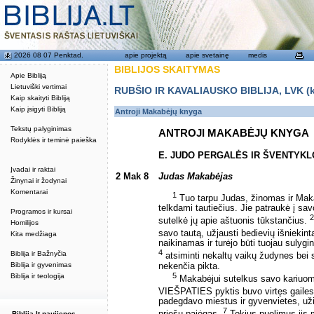
2026 08 07 Penktad.
apie projektą
apie svetainę
medis
BIBLIJOS SKAITYMAS
Apie Bibliją
Lietuviški vertimai
RUBŠIO IR KAVALIAUSKO BIBLIJA, LVK (kat
Kaip skaityti Bibliją
Kaip įsigyti Bibliją
Antroji Makabėjų knyga
Tekstų palyginimas
ANTROJI MAKABĖJŲ KNYGA
Rodyklės ir teminė paieška
E. JUDO PERGALĖS IR ŠVENTYKL
Įvadai ir raktai
2 Mak 8
Judas Makabėjas
Žinynai ir žodynai
Komentarai
1
Tuo tarpu Judas, žinomas ir Makab
telkdami tautiečius. Jie patraukė į sav
Programos ir kursai
2
sutelkė jų apie aštuonis tūkstančius.
Homilijos
savo tautą, užjausti bedievių išniekin
Kita medžiaga
naikinamas ir turėjo būti tuojau sulygin
4
Biblija ir Bažnyčia
atsiminti nekaltų vaikų žudynes bei s
Biblija ir gyvenimas
nekenčia pikta.
5
Biblija ir teologija
Makabėjui sutelkus savo kariuom
VIEŠPATIES pyktis buvo virtęs gaile
padegdavo miestus ir gyvenvietes, uži
7
Biblija.lt naujienos