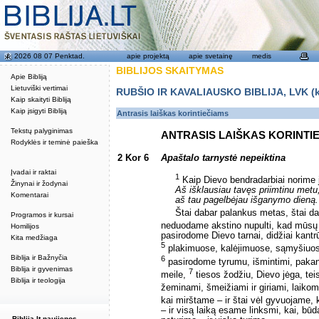
2026 08 07 Penktad.
apie projektą
apie svetainę
medis
BIBLIJOS SKAITYMAS
Apie Bibliją
Lietuviški vertimai
RUBŠIO IR KAVALIAUSKO BIBLIJA, LVK (kat
Kaip skaityti Bibliją
Kaip įsigyti Bibliją
Antrasis laiškas korintiečiams
Tekstų palyginimas
ANTRASIS LAIŠKAS KORINTI
Rodyklės ir teminė paieška
2 Kor 6
Apaštalo tarnystė nepeiktina
Įvadai ir raktai
1
Kaip Dievo bendradarbiai norime j
Žinynai ir žodynai
Aš išklausiau tavęs priimtinu metu
Komentarai
aš tau pagelbėjau išganymo dieną.
Štai dabar palankus metas, štai d
Programos ir kursai
neduodame akstino nupulti, kad mūsų 
Homilijos
pasirodome Dievo tarnai, didžiai kant
Kita medžiaga
5
plakimuose, kalėjimuose, sąmyšiuos
Biblija ir Bažnyčia
6
pasirodome tyrumu, išmintimi, paka
Biblija ir gyvenimas
7
meile,
tiesos žodžiu, Dievo jėga, teis
Biblija ir teologija
žeminami, šmeižiami ir giriami, laikomi
kai mirštame – ir štai vėl gyvuojame
– ir visą laiką esame linksmi, kai, būd
Biblija.lt naujienos