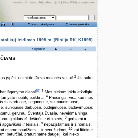
www.lcn.lt
|
www.biblijosdraugija.lt
|
kitos Biblijos svetainės
teksto skaitymas
išsami paieška
alikų) leidimas 1998 m. (Biblija RK_K1998)
Skyrius:
6
EČIAMS
2
us įspėti: neimkite Dievo malonės veltui!
Jis sako:
,
[i1]
3
abar išganymo diena!
Mes niekam jokiu atžvilgiu
4
tarnystė nebūtų peiktina.
Priešingai: visa kuo mes
rūs sielvartuose, negandose, suspaudimuose,
e, sunkiuose darbuose, budėjimuose, badavimuose;
ntumu, gerumu, Šventąja Dvasia, neveidmaininga
8
umo ginklais iš dešinės ir iš kairės;
gerbiami ir
9
 apgavikais ir teisiais,
nepažįstamais ir žinomais;
10
, kai esame baudžiami – ir nenužudomi,
kai liūdime
ami beturčiai, praturtiname daugelį, kai nieko