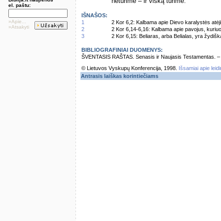
neturime – ir viską turime.
el. paštu:
IŠNAŠOS:
»Apie...
1
2 Kor 6,2: Kalbama apie Dievo karalystės atė
»Atsakyti
2
2 Kor 6,14-6,16: Kalbama apie pavojus, kuriu
3
2 Kor 6,15: Beliaras, arba Belialas, yra žydiš
BIBLIOGRAFINIAI DUOMENYS:
ŠVENTASIS RAŠTAS. Senasis ir Naujasis Testamentas. – Vi
© Lietuvos Vyskupų Konferencija, 1998.
Išsamiai apie leid
Antrasis laiškas korintiečiams