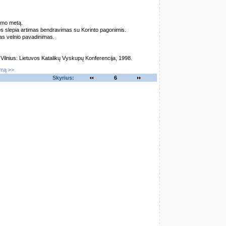
jimo metą.
os slepia artimas bendravimas su Korinto pagonimis.
kas velnio pavadinimas.
lnius: Lietuvos Katalikų Vyskupų Konferencija, 1998.
imą >>
Skyrius:
6