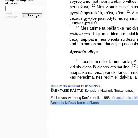
svyruojame, bet neprarandame vilties
el. paštu:
10
bet nežuvę.
Mes visuomet nešiojam
11
gyvybė apsireikštų mūsų kūne.
Mums
»Apie...
»Atsakyti
Jėzaus gyvybė pasirodytų mūsų mirt
jumyse gyvybė.
13
Mes turime tą pačią tikėjimo dva
prakalbėjau.
Taigi mes tikime ir todėl
Jėzų, taip pat ir mus prikels su Jėzum
kad malonė apimtų daugelį ir pagausin
Apaštalo viltys
16
Todėl ir nenuleidžiame rankų. Atv
17
vidinis diena iš dienos atsinaujina.
O
neapsakomą, visa pranokstančią amži
kas neregima, nes regimieji dalykai lai
BIBLIOGRAFINIAI DUOMENYS:
ŠVENTASIS RAŠTAS. Senasis ir Naujasis Testamentas. – Vi
© Lietuvos Vyskupų Konferencija, 1998.
Išsamiai apie leid
Antrasis laiškas korintiečiams