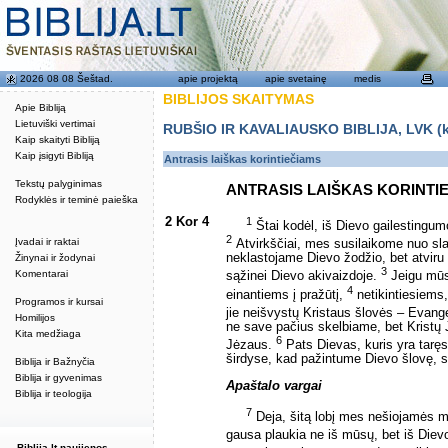
2026 08 08 Šeštad.
apie projektą
apie svetainę
medis
BIBLIJOS SKAITYMAS
Apie Bibliją
Lietuviški vertimai
RUBŠIO IR KAVALIAUSKO BIBLIJA, LVK (kat
Kaip skaityti Bibliją
Kaip įsigyti Bibliją
Antrasis laiškas korintiečiams
Tekstų palyginimas
ANTRASIS LAIŠKAS KORINTI
Rodyklės ir teminė paieška
2 Kor 4
1
Štai kodėl, iš Dievo gailestingum
2
Įvadai ir raktai
Atvirkščiai, mes susilaikome nuo sla
neklastojame Dievo žodžio, bet atviru
Žinynai ir žodynai
3
Komentarai
sąžinei Dievo akivaizdoje.
Jeigu mūsų
4
einantiems į pražūtį,
netikintiesiems,
Programos ir kursai
jie neišvystų Kristaus šlovės – Evange
Homilijos
ne save pačius skelbiame, bet Kristų J
Kita medžiaga
6
Jėzaus.
Pats Dievas, kuris yra tarę
širdyse, kad pažintume Dievo šlovę, s
Biblija ir Bažnyčia
Biblija ir gyvenimas
Apaštalo vargai
Biblija ir teologija
7
Deja, šitą lobį mes nešiojamės mo
gausa plaukia ne iš mūsų, bet iš Diev
Biblija.lt naujienos