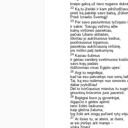
kraipo galvą už tavo nugaros dukra
22
Ką tu įžeidei ir kam piktžodžiava
prieš ką pakėlei savo balsą, įžūlio
Prieš Izraelio Šventąjį!
23
Per savo pasiuntinius tyčiojais
ir sakei: 'Savųjų vežimų aibe
kalnų viršūnes pasiekiau,
pačias Libano atšlaites;
iškirtau jo aukštuosius kedrus,
puošniuosius kiparisus;
pasiekiau aukščiausią viršūnę,
jos miško patį tankumyną.
24
Kasiau šulinius
ir gėriau vandenį svetimuose krašt
savo kojų padais
išdžiovinau visas Egipto upes'.
25
Argi tu negirdėjai,
kad tai esu patvarkęs nuo senų la
Tai, ką esu nulėmęs nuo senovės 
dabar įvykdžiau!
Dėl to tvirčiausius miestus tu sugri
griuvėsių krūvomis juos paversti.
26
Bejėgiai buvo jų gyventojai,
išgąsčio ir gėdos apimti
tarsi žolės laukuose,
kaip gležna žaluma,
lyg žolė ant stogų pučiant rytų vėju
27
Ar ilsies tu, ar ateini, ar išeini,
ar esi įniršęs ant manęs –
viską žinau!