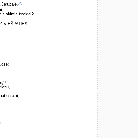
[i3]
 Jeruzalė.
i,
mis akimis žvelgei? –
i iš VIEŠPATIES
uose;
ikų?
dienų,
aut galėjai,
i.