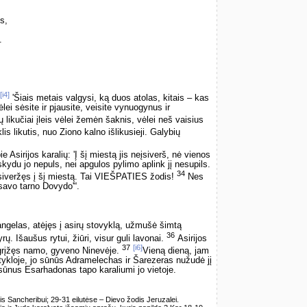
s,
.
[i4]
'Šiais metais valgysi, ką duos atolas, kitais – kas
lei sėsite ir pjausite, veisite vynuogynus ir
likučiai įleis vėlei žemėn šaknis, vėlei neš vaisius
is likutis, nuo Ziono kalno išlikusieji. Galybių
Asirijos karalių: 'Į šį miestą jis neįsiverš, nė vienos
skydu jo nepuls, nei apgulos pylimo aplink jį nesupils.
34
eįsiveržęs į šį miestą. Tai VIEŠPATIES žodis!
Nes
 savo tarno Dovydo'“.
gelas, atėjęs į asirų stovyklą, užmušė šimtą
36
. Išaušus rytui, žiūri, visur guli lavonai.
Asirijos
37
[i6]
ugrįžęs namo, gyveno Ninevėje.
Vieną dieną, jam
ykloje, jo sūnūs Adramelechas ir Šarezeras nužudė jį
o sūnus Esarhadonas tapo karaliumi jo vietoje.
is Sancheribui; 29-31 eilutėse – Dievo žodis Jeruzalei.