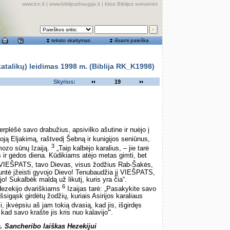
www.lcn.lt
|
www.biblijosdraugija.lt
|
kitos Biblijos svetainės
teksto skaitymas
išsami paieška
alikų) leidimas 1998 m. (Biblija RK_K1998)
Skyrius:
19
erplėšė savo drabužius, apsivilko ašutine ir nuėjo į
ją Eljakimą, raštvedį Šebną ir kunigijos seniūnus,
3
mozo sūnų Izaiją.
„Taip kalbėjo karalius, – jie tarė
 ir gėdos diena. Kūdikiams atėjo metas gimti, bet
 VIEŠPATS, tavo Dievas, visus žodžius Rab-Šakės,
tsiuntė įžeisti gyvojo Dievo! Tenubaudžia jį VIEŠPATS,
o! Sukalbėk maldą už likutį, kuris yra čia“.
6
Hezekijo dvariškiams
Izaijas tarė: „Pasakykite savo
sigąsk girdėtų žodžių, kuriais Asirijos karaliaus
 įkvėpsiu aš jam tokią dvasią, kad jis, išgirdęs
kad savo krašte jis kris nuo kalavijo'“.
. Sancheribo laiškas Hezekijui