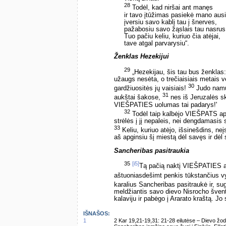
28
Todėl, kad niršai ant manęs
ir tavo įtūžimas pasiekė mano ausi
įversiu savo kablį tau į šnerves,
pažabosiu savo žąslais tau nasrus
Tuo pačiu keliu, kuriuo čia atėjai,
tave atgal parvarysiu“.
Ženklas Hezekijui
29
„Hezekijau, šis tau bus ženklas:
užaugs nesėta, o trečiaisiais metais vė
30
gardžiuositės jų vaisiais!
Judo namų 
31
aukštai šakose,
nes iš Jeruzalės skl
VIEŠPATIES uolumas tai padarys!'
32
Todėl taip kalbėjo VIEŠPATS apie 
strėlės į jį nepaleis, nei dengdamasis 
33
Keliu, kuriuo atėjo, išsinešdins, n
aš apginsiu šį miestą dėl savęs ir dėl
Sancheribas pasitraukia
35
[i5]
Tą pačią naktį VIEŠPATIES an
aštuoniasdešimt penkis tūkstančius vyrų
karalius Sancheribas pasitraukė ir, s
meldžiantis savo dievo Nisrocho švent
kalaviju ir pabėgo į Ararato kraštą. J
IŠNAŠOS:
1
2 Kar 19,21-19,31: 21-28 eilutėse – Dievo žod