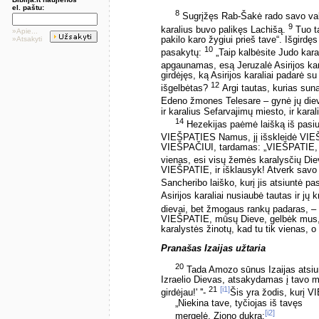
el. paštu:
8
Sugrįžęs Rab-Šakė rado savo vald
9
karalius buvo palikęs Lachišą.
Tuo ta
»Apie...
pakilo karo žygiui prieš tave“. Išgirdęs
»Atsakyti
10
pasakytų:
„Taip kalbėsite Judo karal
apgaunamas, esą Jeruzalė Asirijos ka
girdėjęs, ką Asirijos karaliai padarė su
12
išgelbėtas?
Argi tautas, kurias sun
Edeno žmones Telesare – gynė jų die
ir karalius Sefarvajimų miesto, ir karal
14
Hezekijas paėmė laišką iš pasiunt
VIEŠPATIES Namus, jį išskleidė VIE
VIEŠPAČIUI, tardamas: „VIEŠPATIE, Izr
vienas, esi visų žemės karalysčių Di
VIEŠPATIE, ir išklausyk! Atverk savo
Sancheribo laiško, kurį jis atsiuntė pa
Asirijos karaliai nusiaubė tautas ir jų 
dievai, bet žmogaus rankų padaras, – 
VIEŠPATIE, mūsų Dieve, gelbėk mus, 
karalystės žinotų, kad tu tik vienas, 
Pranašas Izaijas užtaria
20
Tada Amozo sūnus Izaijas atsiun
Izraelio Dievas, atsakydamas į tavo ma
21
[i1]
girdėjau!' ''-
Šis yra žodis, kurį 
„Niekina tave, tyčiojas iš tavęs
[i2]
mergelė, Ziono dukra;