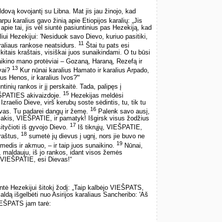
ovą kovojantį su Libna. Mat jis jau žinojo, kad
rpu karalius gavo žinią apie Etiopijos karalių: „Jis
 apie tai, jis vėl siuntė pasiuntinius pas Hezekiją, kad
iui Hezekijui: 'Nesiduok savo Dievo, kuriuo pasitiki,
11
raliaus rankose neatsidurs.
Štai tu pats esi
 kitais kraštais, visiškai juos sunaikindami. O tu būsi
aikino mano protėviai – Gozaną, Haraną, Rezefą ir
13
vai?
Kur nūnai karalius Hamato ir karalius Arpado,
ius Henos, ir karalius Ivos?'“
inių rankos ir jį perskaitė. Tada, palipęs į
15
ŠPATIES akivaizdoje.
Hezekijas meldėsi
aelio Dieve, virš kerubų soste sėdintis, tu, tik tu
16
evas. Tu padarei dangų ir žemę.
Palenk savo ausį,
 akis, VIEŠPATIE, ir pamatyk! Išgirsk visus žodžius
17
sityčioti iš gyvojo Dievo.
Iš tikrųjų, VIEŠPATIE,
18
kraštus,
sumetė jų dievus į ugnį, nors jie buvo ne
19
medis ir akmuo, – ir taip juos sunaikino.
Nūnai,
maldauju, iš jo rankos, idant visos žemės
o VIEŠPATIE, esi Dievas!“
tė Hezekijui šitokį žodį: „Taip kalbėjo VIEŠPATS,
ldą išgelbėti nuo Asirijos karaliaus Sancheribo: 'Aš
VIEŠPATS jam tarė: