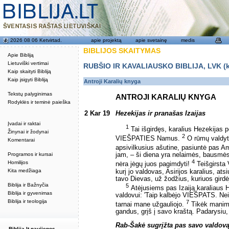
2026 08 06 Ketvirtad.
apie projektą
apie svetainę
medis
BIBLIJOS SKAITYMAS
Apie Bibliją
Lietuviški vertimai
RUBŠIO IR KAVALIAUSKO BIBLIJA, LVK (kat
Kaip skaityti Bibliją
Kaip įsigyti Bibliją
Antroji Karalių knyga
Tekstų palyginimas
ANTROJI KARALIŲ KNYGA
Rodyklės ir teminė paieška
2 Kar 19
Hezekijas ir pranašas Izaijas
Įvadai ir raktai
1
Tai išgirdęs, karalius Hezekijas p
Žinynai ir žodynai
2
VIEŠPATIES Namus.
O rūmų valdyto
Komentarai
apsivilkusius ašutine, pasiuntė pas A
Programos ir kursai
jam, – ši diena yra nelaimės, bausmės
4
Homilijos
nėra jėgų juos pagimdyti!
Teišgirsta
Kita medžiaga
kurį jo valdovas, Asirijos karalius, a
tavo Dievas, už žodžius, kuriuos girdėj
Biblija ir Bažnyčia
5
Atėjusiems pas Izaiją karaliaus 
Biblija ir gyvenimas
valdovui: 'Taip kalbėjo VIEŠPATS. Neiš
Biblija ir teologija
7
tarnai mane užgauliojo.
Tikėk manimi,
gandus, grįš į savo kraštą. Padarysiu, 
Rab-Šakė sugrįžta pas savo valdovą
Biblija.lt naujienos