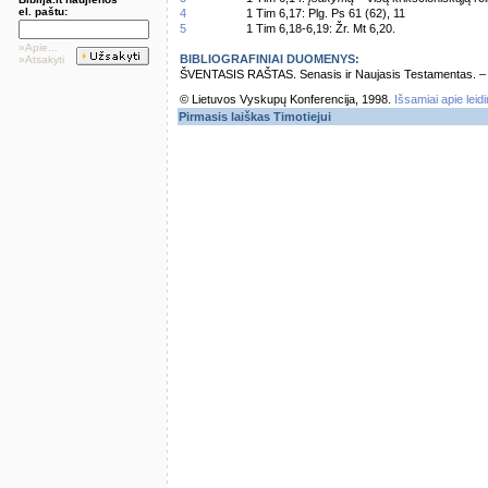
el. paštu:
4
1 Tim 6,17: Plg. Ps 61 (62), 11
5
1 Tim 6,18-6,19: Žr. Mt 6,20.
»Apie...
BIBLIOGRAFINIAI DUOMENYS:
»Atsakyti
ŠVENTASIS RAŠTAS. Senasis ir Naujasis Testamentas. – Vi
© Lietuvos Vyskupų Konferencija, 1998.
Išsamiai apie leid
Pirmasis laiškas Timotiejui