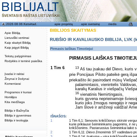
2026 08 06 Ketvirtad.
apie projektą
apie svetainę
medis
BIBLIJOS SKAITYMAS
Apie Bibliją
Lietuviški vertimai
RUBŠIO IR KAVALIAUSKO BIBLIJA, LVK (kat
Kaip skaityti Bibliją
Kaip įsigyti Bibliją
Pirmasis laiškas Timotiejui
Tekstų palyginimas
PIRMASIS LAIŠKAS TIMOTIEJ
Rodyklės ir teminė paieška
1 Tim 6
13
Aš tau įsakau dėl Dievo, kuris v
Įvadai ir raktai
prie Poncijaus Piloto pateikė gerą išp
Žinynai ir žodynai
priekaišto iki pasirodant mūsų Viešpač
Komentarai
palaimintasis, vienintelis Valdovas
karalių Karalius ir viešpačių Viešpa
Programos ir kursai
16
vienatinis Nemirtingasis,
Homilijos
kuris gyvena neprieinamoje švieso
Kita medžiaga
kurio joks žmogus neregėjo ir negal
Jam šlovė ir amžinoji valdžia! Ame
Biblija ir Bažnyčia
Biblija ir gyvenimas
IŠNAŠOS:
Biblija ir teologija
1
1 Tim 6,1: Senovės krikščionys skirstė vergus
kurie priklausė šeimininkams pagonims, ir
ne 
krikščionims. Pastaruosius šeimininkai laikė 
2
1 Tim 6,11:
Dievo žmonėmis
ST vadindavo pran
3
1 Tim 6,14:
Įsakymą
– visą krikščioniškąją reli
Biblija.lt naujienos