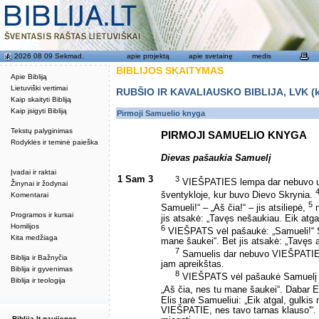
2026 08 09 Sekmad.
apie projektą
apie svetainę
medis
BIBLIJOS SKAITYMAS
Apie Bibliją
Lietuviški vertimai
RUBŠIO IR KAVALIAUSKO BIBLIJA, LVK (kat
Kaip skaityti Bibliją
Kaip įsigyti Bibliją
Pirmoji Samuelio knyga
Tekstų palyginimas
PIRMOJI SAMUELIO KNYGA
Rodyklės ir teminė paieška
Dievas pašaukia Samuelį
Įvadai ir raktai
1 Sam 3
3
VIEŠPATIES lempa dar nebuvo u
Žinynai ir žodynai
šventykloje, kur buvo Dievo Skrynia.
Komentarai
5
Samueli!“ – „Aš čia!“ – jis atsiliepė,
n
Programos ir kursai
jis atsakė: „Tavęs nešaukiau. Eik atgal,
Homilijos
6
VIEŠPATS vėl pašaukė: „Samueli!“ Sam
Kita medžiaga
mane šaukei“. Bet jis atsakė: „Tavęs 
7
Samuelis dar nebuvo VIEŠPATIES
Biblija ir Bažnyčia
jam apreikštas.
Biblija ir gyvenimas
8
VIEŠPATS vėl pašaukė Samuelį – tr
Biblija ir teologija
„Aš čia, nes tu mane šaukei“. Dabar 
Elis tarė Samueliui: „Eik atgal, gulki
VIEŠPATIE, nes tavo tarnas klauso'“. T
Biblija.lt naujienos