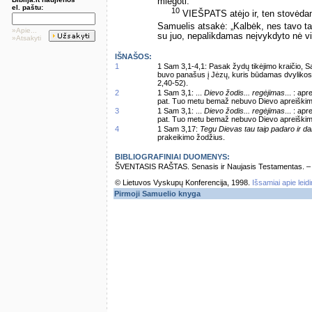
miegoti.
el. paštu:
10
VIEŠPATS atėjo ir, ten stovėda
Samuelis atsakė: „Kalbėk, nes tavo t
»Apie...
su juo, nepalikdamas neįvykdyto nė v
»Atsakyti
IŠNAŠOS:
1
1 Sam 3,1-4,1: Pasak žydų tikėjimo kraičio, Sa
buvo panašus į Jėzų, kuris būdamas dvylikos
2,40-52).
2
1 Sam 3,1: ...
Dievo žodis... regėjimas
... : ap
pat. Tuo metu bemaž nebuvo Dievo apreiškim
3
1 Sam 3,1: ...
Dievo žodis... regėjimas
... : ap
pat. Tuo metu bemaž nebuvo Dievo apreiškim
4
1 Sam 3,17:
Tegu Dievas tau taip padaro ir da
prakeikimo žodžius.
BIBLIOGRAFINIAI DUOMENYS:
ŠVENTASIS RAŠTAS. Senasis ir Naujasis Testamentas. – Vi
© Lietuvos Vyskupų Konferencija, 1998.
Išsamiai apie leid
Pirmoji Samuelio knyga