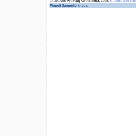
© Lietuvos Vyskupų Konferencija, 1998.
Išsamiai apie leid
Pirmoji Samuelio knyga