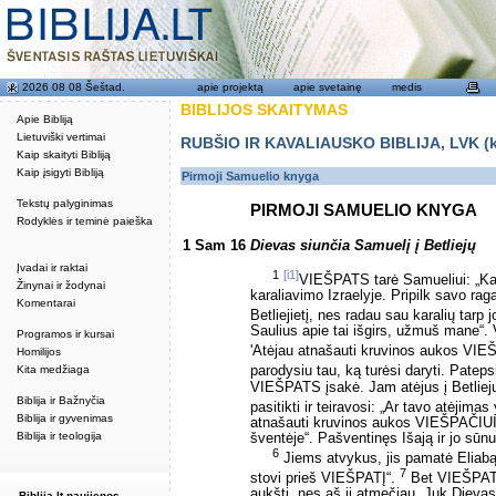
2026 08 08 Šeštad.
apie projektą
apie svetainę
medis
BIBLIJOS SKAITYMAS
Apie Bibliją
Lietuviški vertimai
RUBŠIO IR KAVALIAUSKO BIBLIJA, LVK (kat
Kaip skaityti Bibliją
Kaip įsigyti Bibliją
Pirmoji Samuelio knyga
Tekstų palyginimas
PIRMOJI SAMUELIO KNYGA
Rodyklės ir teminė paieška
1 Sam 16
Dievas siunčia Samuelį į Betliejų
Įvadai ir raktai
1
[i1]
VIEŠPATS tarė Samueliui: „Kaip
Žinynai ir žodynai
karaliavimo Izraelyje. Pripilk savo ragą
Komentarai
Betliejietį, nes radau sau karalių tarp 
Saulius apie tai išgirs, užmuš mane“.
Programos ir kursai
'Atėjau atnašauti kruvinos aukos VIE
Homilijos
Kita medžiaga
parodysiu tau, ką turėsi daryti. Pateps
VIEŠPATS įsakė. Jam atėjus į Betliejų
Biblija ir Bažnyčia
pasitikti ir teiravosi: „Ar tavo atėjima
Biblija ir gyvenimas
atnašauti kruvinos aukos VIEŠPAČIUI.
Biblija ir teologija
šventėje“. Pašventinęs Išają ir jo sūnu
6
Jiems atvykus, jis pamatė Eliabą
7
stovi prieš VIEŠPATĮ“.
Bet VIEŠPATS 
aukštį, nes aš jį atmečiau. Juk Diev
Biblija.lt naujienos