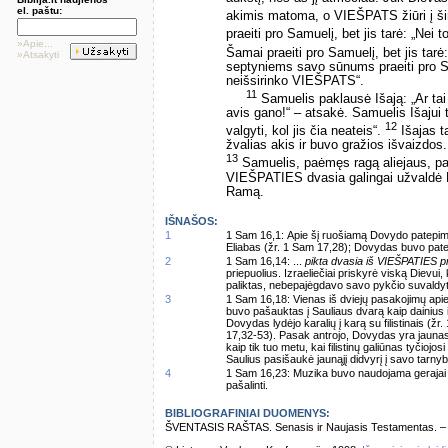
el. paštu:
akimis matoma, o VIEŠPATS žiūri į ši
praeiti pro Samuelį, bet jis tarė: „Nei
»Apie...
Šamai praeiti pro Samuelį, bet jis tar
»Atsakyti
septyniems savo sūnums praeiti pro Sa
neišsirinko VIEŠPATS“.
11
Samuelis paklausė Išają: „Ar tai v
avis gano!“ – atsakė. Samuelis Išajui
12
valgyti, kol jis čia neateis“.
Išajas ta
žvalias akis ir buvo gražios išvaizdos. 
13
Samuelis, paėmęs ragą aliejaus, pat
VIEŠPATIES dvasia galingai užvaldė Do
Ramą.
IŠNAŠOS:
1
1 Sam 16,1: Apie šį ruošiamą Dovydo patepimą
Eliabas (žr. 1 Sam 17,28); Dovydas buvo patep
2
1 Sam 16,14: ...
pikta dvasia iš VIEŠPATIES pra
priepuolius. Izraeliečiai priskyrė viską Dievu
paliktas, nebepajėgdavo savo pykčio suvaldyt
3
1 Sam 16,18: Vienas iš dviejų pasakojimų api
buvo pašauktas į Sauliaus dvarą kaip dainius 
Dovydas lydėjo karalių į karą su filistinais (ž
17,32-53). Pasak antrojo, Dovydas yra jaunas
kaip tik tuo metu, kai filistinų galiūnas tyčiojo
Saulius pasišaukė jaunąjį didvyrį į savo tarny
4
1 Sam 16,23: Muzika buvo naudojama gerajai dva
pašalinti.
BIBLIOGRAFINIAI DUOMENYS:
ŠVENTASIS RAŠTAS. Senasis ir Naujasis Testamentas. – Vi