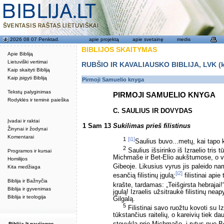
2026 08 07 Penktad.
apie projektą
apie svetainę
medis
BIBLIJOS SKAITYMAS
Apie Bibliją
Lietuviški vertimai
RUBŠIO IR KAVALIAUSKO BIBLIJA, LVK (kat
Kaip skaityti Bibliją
Kaip įsigyti Bibliją
Pirmoji Samuelio knyga
Tekstų palyginimas
PIRMOJI SAMUELIO KNYGA
Rodyklės ir teminė paieška
C. SAULIUS IR DOVYDAS
Įvadai ir raktai
1 Sam 13
Sukilimas prieš filistinus
Žinynai ir žodynai
Komentarai
1
[i1]
Saulius buvo...metų, kai tapo ka
2
Saulius išsirinko iš Izraelio tris
Programos ir kursai
Michmaše ir Bet-Elio aukštumose, o v
Homilijos
Gibeoje. Likusius vyrus jis paleido n
Kita medžiaga
[i2]
esančią filistinų įgulą;
filistinai api
Biblija ir Bažnyčia
krašte, tardamas: „Teišgirsta hebrajai!
Biblija ir gyvenimas
įgulą! Izraelis užsitraukė filistinų ne
Biblija ir teologija
Gilgalą.
5
Filistinai savo ruožtu kovoti su I
tūkstančius raitelių, o kareivių tiek da
Biblija.lt naujienos