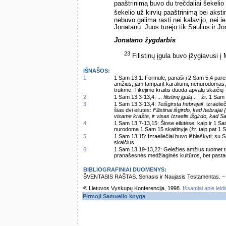
paaštrinimą buvo du trečdaliai šekelio 
šekelio už kirvių paaštrinimą bei aksti
nebuvo galima rasti nei kalavijo, nei i
Jonatanu. Juos turėjo tik Saulius ir J
Jonatano žygdarbis
23
Filistinų įgula buvo įžygiavusi 
IŠNAŠOS:
1
1 Sam 13,1: Formulė, panaši į 2 Sam 5,4 parei
amžius, jam tampant karaliumi, nenurodomas; d
trukmė. Tikėjimo kraitis duoda apvalų skaičių 
2
1 Sam 13,3-13,4: ...
filistinų įgulą
... : žr. 1 Sa
3
1 Sam 13,3-13,4:
Teišgirsta hebrajai!
: izraeli
šias dvi eilutes:
Filistinai išgirdo, kad hebraja
visame krašte, ir visas Izraelis išgirdo, kad Sa
4
1 Sam 13,7-13,15: Šiose eilutėse, kaip ir 1 S
nurodoma 1 Sam 15 skaitinyje (žr. taip pat 1 
5
1 Sam 13,15: Izraeliečiai buvo išblaškyti; su S
skaičius.
6
1 Sam 13,19-13,22: Geležies amžius tuomet teb
pranašesnės medžiaginės kultūros, bet pastariej
BIBLIOGRAFINIAI DUOMENYS:
ŠVENTASIS RAŠTAS. Senasis ir Naujasis Testamentas. – Vi
© Lietuvos Vyskupų Konferencija, 1998.
Išsamiai apie leid
Pirmoji Samuelio knyga