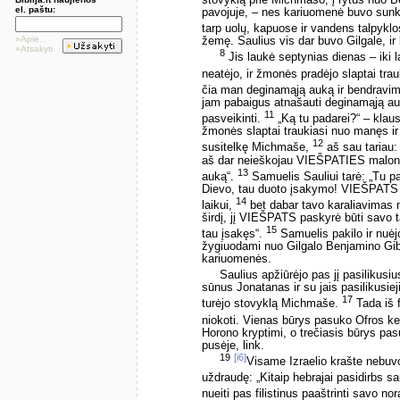
stovyklą prie Michmašo, į rytus nuo 
el. paštu:
pavojuje, – nes kariuomenė buvo sunki
tarp uolų, kapuose ir vandens talpykl
»Apie...
žemę. Saulius vis dar buvo Gilgale, ir 
»Atsakyti
8
Jis laukė septynias dienas – iki 
neatėjo, ir žmonės pradėjo slaptai tra
čia man deginamąją auką ir bendravim
jam pabaigus atnašauti deginamąją auką
11
pasveikinti.
„Ką tu padarei?“ – klau
žmonės slaptai traukiasi nuo manęs ir tu
12
susitelkę Michmaše,
aš sau tariau: 
aš dar neieškojau VIEŠPATIES malonės
13
auką“.
Samuelis Sauliui tarė: „Tu p
Dievo, tau duoto įsakymo! VIEŠPATS bū
14
laikui,
bet dabar tavo karaliavimas 
širdį, jį VIEŠPATS paskyrė būti savo
15
tau įsakęs“.
Samuelis pakilo ir nuėj
žygiuodami nuo Gilgalo Benjamino Gibeo
kariuomenės.
Saulius apžiūrėjo pas jį pasilikus
sūnus Jonatanas ir su jais pasilikusieji
17
turėjo stovyklą Michmaše.
Tada iš f
niokoti. Vienas būrys pasuko Ofros keli
Horono kryptimi, o trečiasis būrys pa
pusėje, link.
19
[i6]
Visame Izraelio krašte nebuvo 
uždraudę: „Kitaip hebrajai pasidirbs sau
nueiti pas filistinus paaštrinti savo no