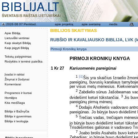
2026 08 07 Penktad.
apie projektą
apie svetainę
medis
BIBLIJOS SKAITYMAS
Apie Bibliją
Lietuviški vertimai
RUBŠIO IR KAVALIAUSKO BIBLIJA, LVK (kat
Kaip skaityti Bibliją
Kaip įsigyti Bibliją
Pirmoji Kronikų knyga
Tekstų palyginimas
PIRMOJI KRONIKŲ KNYGA
Rodyklės ir teminė paieška
1 Kr 27
Kariuomenės pareigūnai
Įvadai ir raktai
1
[i1]
Šis yra skaičius Izraelio žmoni
Žinynai ir žodynai
pareigūnų, buvusių karaliaus tarnyboj
Komentarai
per visus metų mėnesius. Kiekviename 
2
Zabdielio sūnus Jašobeamas vado
Programos ir kursai
3
dvidešimt keturi tūkstančiai.
Jis buvo
Homilijos
pareigūnų pirmą mėnesį.
Kita medžiaga
4
Dodajis Ahohietis vadovavo antroj
Biblija ir Bažnyčia
pareigūnas. Jo būryje buvo dvidešimt k
5
Biblija ir gyvenimas
Trečias vadas, trečiajam mėnesiu
Biblija ir teologija
jo būryje buvo dvidešimt keturi tūksta
Trisdešimties galiūnas ir vadovavo Tr
7
Joabo brolis Asahelis buvo ketvirt
Zebadijas; jo būryje buvo dvidešimt ket
Biblija.lt naujienos