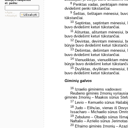
el. paštu:
8
Penktas vadas, penktajam mėnesi
dvidešimt penki tūkstančiai.
9
»Apie...
Šeštas, šeštajam mėnesiui, buvo I
»Atsakyti
tūkstančiai.
10
Septintas, septintam mėnesiui, 
buvo dvidešimt keturi tūkstančiai.
11
Aštuntas, aštuntam mėnesiui, buv
buvo dvidešimt keturi tūkstančiai.
12
Devintas, devintam mėnesiui, bu
būryje buvo dvidešimt keturi tūkstanči
13
Dešimtas, dešimtam mėnesiui, bu
buvo dvidešimt keturi tūkstančiai.
14
Vienuoliktas, vienuoliktam mėnes
būryje buvo dvidešimt keturi tūkstanči
15
Dvyliktas, dvyliktam mėnesiui, bu
buvo dvidešimt keturi tūkstančiai.
Giminių galvos
16
Izraelio giminėms vadovavo:
Reubeno giminės žmonių vyriausia
giminės žmonių – Maakos sūnus Stefa
17
Levio – Kemuelio sūnus Hašabij
18
Judo – Elihu'as, vienas iš Dovyd
Issacharo – Michaelio sūnus Omri
19
Zebuluno – Obadijo sūnus Išmaj
Naftalio – Azrielio sūnus Jerimotas
20
Efraimo giminės žmonių – Azazi