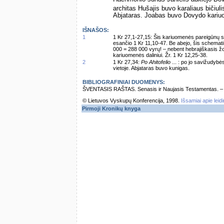
architas Hušajis buvo karaliaus bičiuli
Abjataras. Joabas buvo Dovydo kari
IŠNAŠOS:
1
1 Kr 27,1-27,15: Šis kariuomenės pareigūnų są
esančio 1 Kr 11,10-47. Be abejo, šis schemat
000 = 288 000 vyrų! – nebent hebrajiškasis ž
kariuomenės daliniui. Žr. 1 Kr 12,25-38.
2
1 Kr 27,34:
Po Ahitofelio
... : po jo savižudybė
vietoje. Abjataras buvo kunigas.
BIBLIOGRAFINIAI DUOMENYS:
ŠVENTASIS RAŠTAS. Senasis ir Naujasis Testamentas. – Vi
© Lietuvos Vyskupų Konferencija, 1998.
Išsamiai apie leid
Pirmoji Kronikų knyga