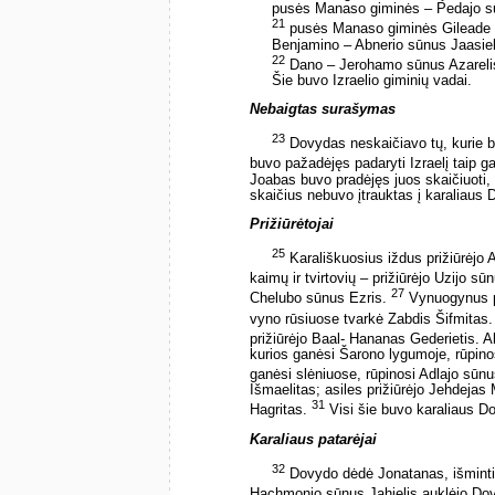
pusės Manaso giminės – Pedajo sū
21
pusės Manaso giminės Gileade –
Benjamino – Abnerio sūnus Jaasiel
22
Dano – Jerohamo sūnus Azareli
Šie buvo Izraelio giminių vadai.
Nebaigtas surašymas
23
Dovydas neskaičiavo tų, kurie 
buvo pažadėjęs padaryti Izraelį taip 
Joabas buvo pradėjęs juos skaičiuoti, be
skaičius nebuvo įtrauktas į karaliaus
Prižiūrėtojai
25
Karališkuosius iždus prižiūrėjo 
kaimų ir tvirtovių – prižiūrėjo Uzijo s
27
Chelubo sūnus Ezris.
Vynuogynus pr
vyno rūsiuose tvarkė Zabdis Šifmitas
prižiūrėjo Baal- Hananas Gederietis. 
kurios ganėsi Šarono lygumoje, rūpinos
ganėsi slėniuose, rūpinosi Adlajo sūn
Išmaelitas; asiles prižiūrėjo Jehdeja
31
Hagritas.
Visi šie buvo karaliaus Do
Karaliaus patarėjai
32
Dovydo dėdė Jonatanas, išmintin
Hachmonio sūnus Jahielis auklėjo D