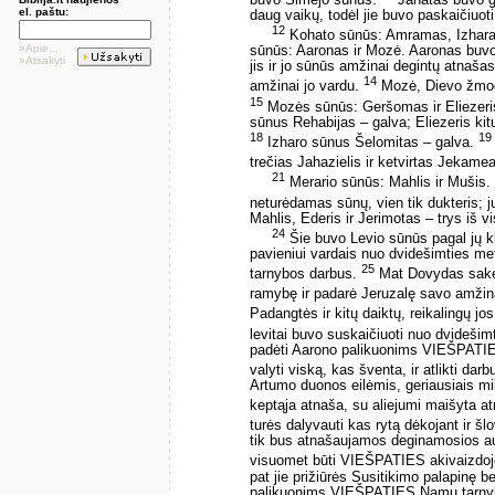
buvo Šimejo sūnūs.
Jahatas buvo ga
el. paštu:
daug vaikų, todėl jie buvo paskaičiuoti
12
Kohato sūnūs: Amramas, Izharas,
»Apie...
sūnūs: Aaronas ir Mozė. Aaronas buvo
»Atsakyti
jis ir jo sūnūs amžinai degintų atnaša
14
amžinai jo vardu.
Mozė, Dievo žmogus
15
Mozės sūnūs: Geršomas ir Eliezer
sūnus Rehabijas – galva; Eliezeris kit
18
19
Izharo sūnus Šelomitas – galva.
trečias Jahazielis ir ketvirtas Jekam
21
Merario sūnūs: Mahlis ir Mušis.
neturėdamas sūnų, vien tik dukteris; j
Mahlis, Ederis ir Jerimotas – trys iš vi
24
Šie buvo Levio sūnūs pagal jų kl
pavieniui vardais nuo dvidešimties me
25
tarnybos darbus.
Mat Dovydas sakė:
ramybę ir padarė Jeruzalę savo amži
Padangtės ir kitų daiktų, reikalingų jos
levitai buvo suskaičiuoti nuo dvidešim
padėti Aarono palikuonims VIEŠPATIES
valyti viską, kas šventa, ir atlikti
Artumo duonos eilėmis, geriausiais mi
keptąja atnaša, su aliejumi maišyta at
turės dalyvauti kas rytą dėkojant ir š
tik bus atnašaujamos deginamosios auk
visuomet būti VIEŠPATIES akivaizdoje
pat jie prižiūrės Susitikimo palapinę 
palikuonims VIEŠPATIES Namų tarnyb