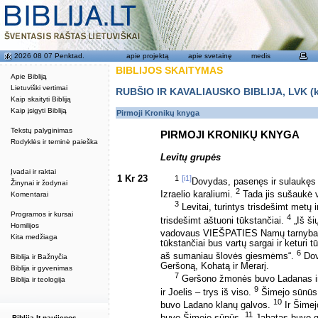
2026 08 07 Penktad.
apie projektą
apie svetainę
medis
BIBLIJOS SKAITYMAS
Apie Bibliją
Lietuviški vertimai
RUBŠIO IR KAVALIAUSKO BIBLIJA, LVK (kat
Kaip skaityti Bibliją
Kaip įsigyti Bibliją
Pirmoji Kronikų knyga
Tekstų palyginimas
PIRMOJI KRONIKŲ KNYGA
Rodyklės ir teminė paieška
Levitų grupės
Įvadai ir raktai
1 Kr 23
1
[i1]
Dovydas, pasenęs ir sulaukęs
Žinynai ir žodynai
2
Izraelio karaliumi.
Tada jis sušaukė vi
Komentarai
3
Levitai, turintys trisdešimt metų i
Programos ir kursai
4
trisdešimt aštuoni tūkstančiai.
„Iš ši
Homilijos
vadovaus VIEŠPATIES Namų tarnybai, š
Kita medžiaga
tūkstančiai bus vartų sargai ir keturi
6
aš sumaniau šlovės giesmėms“.
Dovy
Biblija ir Bažnyčia
Geršoną, Kohatą ir Merarį.
Biblija ir gyvenimas
7
Geršono žmonės buvo Ladanas ir
Biblija ir teologija
9
ir Joelis – trys iš viso.
Šimejo sūnūs: 
10
buvo Ladano klanų galvos.
Ir Šimej
11
Biblija.lt naujienos