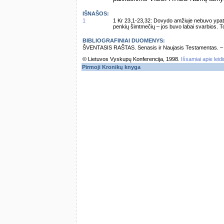
IŠNAŠOS:
1
1 Kr 23,1-23,32: Dovydo amžiuje nebuvo ypati
penkių šimtmečių – jos buvo labai svarbios. T
BIBLIOGRAFINIAI DUOMENYS:
ŠVENTASIS RAŠTAS. Senasis ir Naujasis Testamentas. – Vi
© Lietuvos Vyskupų Konferencija, 1998.
Išsamiai apie leid
Pirmoji Kronikų knyga