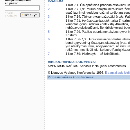
IŠNAŠOS:
el. paštu:
1
1 Kor 7,1: Čia apaštalas pradeda atsakinėti į k
2
1 Kor 7,7-7,9: Paulius anaiptol nėra linkęs že
ypač jaunimui, vedybos dažnai turėjo apsaugo
»Apie...
»Atsakyti
3
1 Kor 7,14:
Tikintis vyras
pažodžiui
brolis
.
Pa
4
1 Kor 7,21:
Verčiau pasinaudok
: arba 1) gali
variantas geriau atitinka kontekstą. Atmintina
nebūdavo skriaudžiami. Bendrijoje vergai buvo 
5
1 Kor 7,29: Paulius pataria nekaltybės gyven
Kristumi.
6
1 Kor 7,36-7,38: Greičiausiai čia Paulius atsa
bendrą gyvenimą išsaugant skaistybę (vad. dva
yra atsakymas tėvui, abejojančiam, ar leisti u
reikšmės, nes jie žinojo, ko buvo Paulių klaus
7
1 Kor 7,39:
Viešpatyje
– už krikščionio.
BIBLIOGRAFINIAI DUOMENYS:
ŠVENTASIS RAŠTAS. Senasis ir Naujasis Testamentas. – Vi
© Lietuvos Vyskupų Konferencija, 1998.
Išsamiai apie leid
Pirmasis laiškas korintiečiams