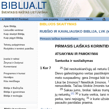
2026 08 07 Penktad.
apie projektą
apie svetainę
medis
BIBLIJOS SKAITYMAS
Apie Bibliją
Lietuviški vertimai
RUBŠIO IR KAVALIAUSKO BIBLIJA, LVK (kat
Kaip skaityti Bibliją
Kaip įsigyti Bibliją
Pirmasis laiškas korintiečiams
Tekstų palyginimas
PIRMASIS LAIŠKAS KORINTI
Rodyklės ir teminė paieška
ATSAKYMAI IR PAMOKYMAI
Įvadai ir raktai
Santuoka ir susilaikymas
Žinynai ir žodynai
Komentarai
1 Kor 7
25
Dėl nesituokiančiųjų aš neturiu
Dievo gailestingumo vertas pasitikėji
Programos ir kursai
Homilijos
meto suspaudimų: gera žmogui būti t
Kita medžiaga
Likai be žmonos? Neieškok žmonos.
nenusideda. Tačiau šitokie žmonės tur
Biblija ir Bažnyčia
29
Sakau jums, broliai: laikas trump
Biblija ir gyvenimas
[i5]
30
jų neturėtų,
ir kurie verkia, tarsi 
Biblija ir teologija
31
perka, tarsi neįsigytų,
ir kurie užsi
pasaulio pavidalas praeina.
Biblija.lt naujienos