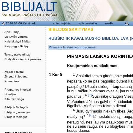
2026 08 06 Ketvirtad.
apie projektą
apie svetainę
medis
BIBLIJOS SKAITYMAS
Apie Bibliją
Lietuviški vertimai
RUBŠIO IR KAVALIAUSKO BIBLIJA, LVK (kat
Kaip skaityti Bibliją
Kaip įsigyti Bibliją
Pirmasis laiškas korintiečiams
Tekstų palyginimas
PIRMASIS LAIŠKAS KORINTI
Rodyklės ir teminė paieška
Kraujomaišos nusikaltimas
Įvadai ir raktai
1 Kor 5
1
Apskritai tenka girdėti apie palai
Žinynai ir žodynai
nepasitaiko nė pas pagonis: būtent k
Komentarai
pasipūtę? Užuot nuliūdę ir taip darant
Programos ir kursai
kūnu, tačiau būdamas dvasia, jau nute
Homilijos
4
[i2]
padariusį.
Susirinkę draugėn Vieš
Kita medžiaga
5
Viešpaties Jėzaus galybe,
atiduokite
išgelbėta Viešpaties teismo dienai.
Biblija ir Bažnyčia
6
Jūsų gyrimasis niekam tikęs. Argi
Biblija ir gyvenimas
7
[i3]
maišymą?
Išmeskite senąjį raugą
Biblija ir teologija
nerauginti, nes jau yra paaukotas mūsų
ne su senu raugu, ne su blogybės ir ne
tiesos duona.
Biblija.lt naujienos