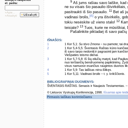
9
Aš jums rašiau savo laiške, kad n
el. paštu:
ne su visais šio pasaulio ištvirkėliais
11
pasitraukti iš šio pasaulio.
Bet aš ju
»Apie...
»Atsakyti
[i5]
vadinasi brolis,
o yra ištvirkėlis, go
12
tokiu nesėskite už vieno stalo!
Kam 
13
teisiate?
Tuos, kurie ne mūsiškiai, 
Pašalinkite piktadarį iš savo pačių 
IŠNAŠOS:
1
1 Kor 5,1:
Su tėvo žmona
– su pamote; tai dra
2
1 Kor 5,4-5,5: Šventasis Raštas kūno kančias d
iš savo tarpo nedorėlį ir pagrasinti jam kančio
Viešpaties teismo dienai.
3
1 Kor 5,7-5,8: Iš šių eilučių matyti, kad Pauli
nuo teršiančių bendruomenę papiktinimų. Žyd
visus namuose esančius raugintos duonos lik
4
1 Kor 5,9: Tas laiškas nėra išlikęs.
5
1 Kor 5,11:
Vadinasi brolis
– t. y. krikščionis.
BIBLIOGRAFINIAI DUOMENYS:
ŠVENTASIS RAŠTAS. Senasis ir Naujasis Testamentas. – Vi
© Lietuvos Vyskupų Konferencija, 1998.
Išsamiai apie leid
Pirmasis laiškas korintiečiams