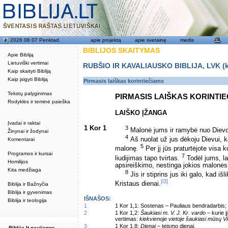
2026 08 07 Penktad.
apie projektą
apie svetainę
medis
BIBLIJOS SKAITYMAS
Apie Bibliją
Lietuviški vertimai
RUBŠIO IR KAVALIAUSKO BIBLIJA, LVK (kat
Kaip skaityti Bibliją
Kaip įsigyti Bibliją
Pirmasis laiškas korintiečiams
Tekstų palyginimas
PIRMASIS LAIŠKAS KORINTI
Rodyklės ir teminė paieška
LAIŠKO ĮŽANGA
Įvadai ir raktai
1 Kor 1
3
Malonė jums ir ramybė nuo Dievo,
Žinynai ir žodynai
4
Aš nuolat už jus dėkoju Dievui, 
Komentarai
5
malonę.
Per jį jūs praturtėjote visa 
Programos ir kursai
7
liudijimas tapo tvirtas.
Todėl jums, l
Homilijos
apsireiškimo, nestinga jokios malonė
Kita medžiaga
8
Jis ir stiprins jus iki galo, kad 
[i3]
Kristaus dienai.
Biblija ir Bažnyčia
Biblija ir gyvenimas
IŠNAŠOS:
Biblija ir teologija
1
1 Kor 1,1: Sostenas – Pauliaus bendradarbis; 
2
1 Kor 1,2:
Šaukiasi m. V. J. Kr. vardo
– kurie j
vertimas:
kiekvienoje vietoje šaukiasi mūsų V
3
1 Kor 1,8:
Dienai
– teismo dienai.
Biblija.lt naujienos