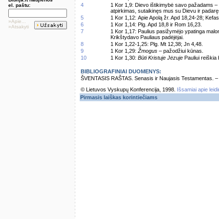
4
1 Kor 1,9: Dievo ištikimybė savo pažadams – vi
el. paštu:
atpirkimas, sutaikinęs mus su Dievu ir padaręs
5
1 Kor 1,12: Apie Apolą žr. Apd 18,24-28; Kefa
»Apie...
6
1 Kor 1,14: Plg. Apd 18,8 ir Rom 16,23.
»Atsakyti
7
1 Kor 1,17: Paulius pasižymėjo ypatinga malo
Krikštydavo Pauliaus padėjėjai.
8
1 Kor 1,22-1,25: Plg. Mt 12,38; Jn 4,48.
9
1 Kor 1,29:
Žmogus
– pažodžiui kūnas.
10
1 Kor 1,30:
Būti Kristuje Jėzuje
Pauliui reiškia 
BIBLIOGRAFINIAI DUOMENYS:
ŠVENTASIS RAŠTAS. Senasis ir Naujasis Testamentas. – Vi
© Lietuvos Vyskupų Konferencija, 1998.
Išsamiai apie leid
Pirmasis laiškas korintiečiams