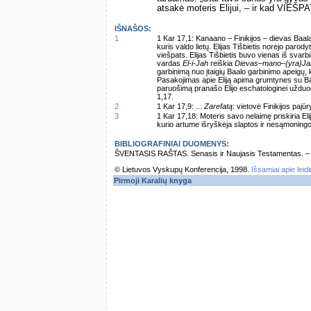
atsakė moteris Elijui, – ir kad VIEŠPA
IŠNAŠOS:
1
1 Kar 17,1: Kanaano – Finikijos – dievas Baala
kuris valdo lietų. Elijas Tišbietis norėjo parody
viešpats. Elijas Tišbietis buvo vienas iš svar
vardas
El-i-Jah
reiškia
Dievas–mano–{yra}Ja
garbinimą nuo įtaigių Baalo garbinimo apeigų,
Pasakojimas apie Eliją apima grumtynes su Baa
paruošimą pranašo Elijo eschatologinei užduoči
1,17.
2
1 Kar 17,9: ...
Zarefatą
: vietovė Finikijos pajū
3
1 Kar 17,18: Moteris savo nelaimę priskiria Elij
kurio artume išryškėja slaptos ir nesąmonin
BIBLIOGRAFINIAI DUOMENYS:
ŠVENTASIS RAŠTAS. Senasis ir Naujasis Testamentas. – Vi
© Lietuvos Vyskupų Konferencija, 1998.
Išsamiai apie leid
Pirmoji Karalių knyga