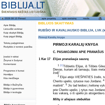
2026 08 10 Pirmad.
apie projektą
apie svetainę
medis
BIBLIJOS SKAITYMAS
Apie Bibliją
Lietuviški vertimai
RUBŠIO IR KAVALIAUSKO BIBLIJA, LVK (kat
Kaip skaityti Bibliją
Kaip įsigyti Bibliją
Pirmoji Karalių knyga
Tekstų palyginimas
PIRMOJI KARALIŲ KNYGA
Rodyklės ir teminė paieška
C. PASAKOJIMAI APIE PRANAŠUS
Įvadai ir raktai
1 Kar 17
Elijas pranašauja sausrą
Žinynai ir žodynai
Komentarai
1
[i1]
Tišbietis Elijas, iš Tišbės Gi
Dievas, kuriam aš tarnauju, šiais meta
Programos ir kursai
žodį“.
Homilijos
2
Elijui atėjo VIEŠPATIES žodis, 
Kita medžiaga
4
Cherito upelio, rytuose nuo Jordano.
5
Biblija ir Bažnyčia
maitinti“.
Jis tad leidosi į kelionę 
Biblija ir gyvenimas
prie Cherito upelio, į rytus nuo Jordan
Biblija ir teologija
kas vakarą, o iš upelio jis atsigerdavo
Miltų ir aliejaus stebuklas
Biblija.lt naujienos