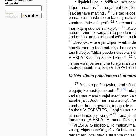
7
Ilgainiui upelis išdžiūvo, nes neb
el. paštu:
9
Elijui, tardamas:
„Tuojau pat eik į Si
10
įsakiau tave maitinti“.
Jis tad leidosi
»Apie...
»Atsakyti
pamatė ten našlę, berenkančią malkas.
11
vandens inde atsigerti“.
Jai einant a
12
man kąsnį duonos rankoje“. –
„Kaip
neturiu, vien tik saują miltų puode ir t
kad grįžusi namo tai pataisyčiau sau i
13
„Nebijok, – tarė jai Elijas, – eik ir d
atnešk man, o tada pataisyk ką nors s
taip kalbėjo: 'Miltai puode neišseks nei
15
VIEŠPATS atsiųs žemei lietaus'“.
Nu
jis bei visa jos šeimyna turėjo maisto 
ąsotyje nepritrūko, kaip VIEŠPATS buv
Našlės sūnus prikeliamas iš numir
17
Atsitiko po šių įvykių, kad sūnu
18
[i3]
blogėjo, kolnustojo alsuoti.
Tada j
kad tu pas mane turėjai ateiti man kal
atsakė jai: „Duok man savo sūnų“. Paėm
kambarį, kur jis gyveno, ir paguldė an
šaukėsi VIEŠPATIES, – argi tu net šiai
21
užmušdamas jos sūnų?“
Tada jis a
tardamas: „VIEŠPATIE, mano Dieve, mal
22
VIEŠPATS išgirdo Elijo maldavimą, vai
vaiką, Elijas nunešė jį iš viršutinio au
tardamas: „Štai tavo sūnus yra gyvas