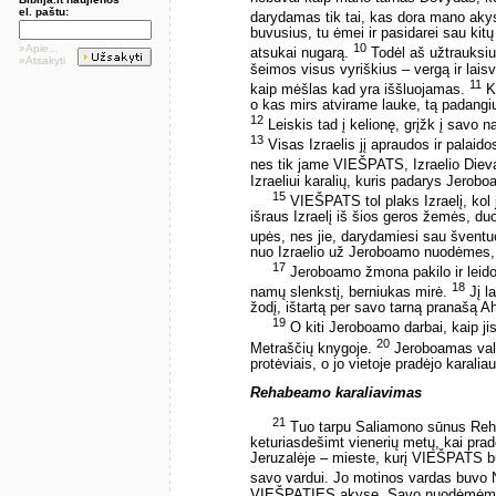
el. paštu:
darydamas tik tai, kas dora mano ak
buvusius, tu ėmei ir pasidarei sau kitų
10
»Apie...
atsukai nugarą.
Todėl aš užtrauksi
»Atsakyti
šeimos visus vyriškius – vergą ir lais
11
kaip mėšlas kad yra iššluojamas.
Ka
o kas mirs atvirame lauke, tą padangi
12
Leiskis tad į kelionę, grįžk į savo n
13
Visas Izraelis jį apraudos ir palaid
nes tik jame VIEŠPATS, Izraelio Dievas
Izraeliui karalių, kuris padarys Jero
15
VIEŠPATS tol plaks Izraelį, kol 
išraus Izraelį iš šios geros žemės, du
upės, nes jie, darydamiesi sau šventu
nuo Izraelio už Jeroboamo nuodėmes, ku
17
Jeroboamo žmona pakilo ir leidosi
18
namų slenkstį, berniukas mirė.
Jį l
žodį, ištartą per savo tarną pranašą Ah
19
O kiti Jeroboamo darbai, kaip jis 
20
Metraščių knygoje.
Jeroboamas vald
protėviais, o jo vietoje pradėjo karali
Rehabeamo karaliavimas
21
Tuo tarpu Saliamono sūnus Reh
keturiasdešimt vienerių metų, kai pradė
Jeruzalėje – mieste, kurį VIEŠPATS buv
savo vardui. Jo motinos vardas buv
VIEŠPATIES akyse. Savo nuodėmėmis ji