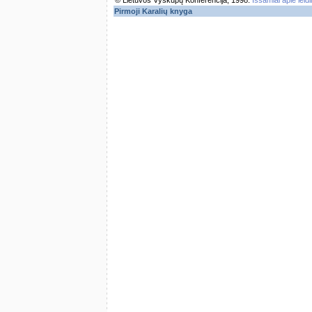
© Lietuvos Vyskupų Konferencija, 1998.
Išsamiai apie leid
Pirmoji Karalių knyga