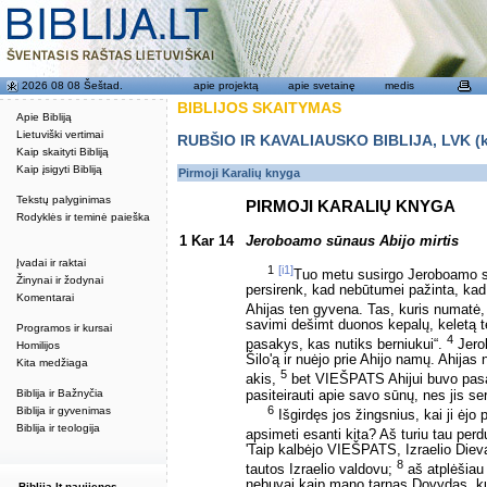
2026 08 08 Šeštad.
apie projektą
apie svetainę
medis
BIBLIJOS SKAITYMAS
Apie Bibliją
Lietuviški vertimai
RUBŠIO IR KAVALIAUSKO BIBLIJA, LVK (kat
Kaip skaityti Bibliją
Kaip įsigyti Bibliją
Pirmoji Karalių knyga
Tekstų palyginimas
PIRMOJI KARALIŲ KNYGA
Rodyklės ir teminė paieška
1 Kar 14
Jeroboamo sūnaus Abijo mirtis
Įvadai ir raktai
1
[i1]
Tuo metu susirgo Jeroboamo 
Žinynai ir žodynai
persirenk, kad nebūtumei pažinta, kad
Komentarai
Ahijas ten gyvena. Tas, kuris numatė,
savimi dešimt duonos kepalų, keletą teš
Programos ir kursai
4
pasakys, kas nutiks berniukui“.
Jerob
Homilijos
Šilo'ą ir nuėjo prie Ahijo namų. Ahija
Kita medžiaga
5
akis,
bet VIEŠPATS Ahijui buvo pasa
Biblija ir Bažnyčia
pasiteirauti apie savo sūnų, nes jis serg
6
Biblija ir gyvenimas
Išgirdęs jos žingsnius, kai ji ėjo
Biblija ir teologija
apsimeti esanti kita? Aš turiu tau perd
'Taip kalbėjo VIEŠPATS, Izraelio Dieva
8
tautos Izraelio valdovu;
aš atplėšiau 
nebuvai kaip mano tarnas Dovydas, ku
Biblija.lt naujienos