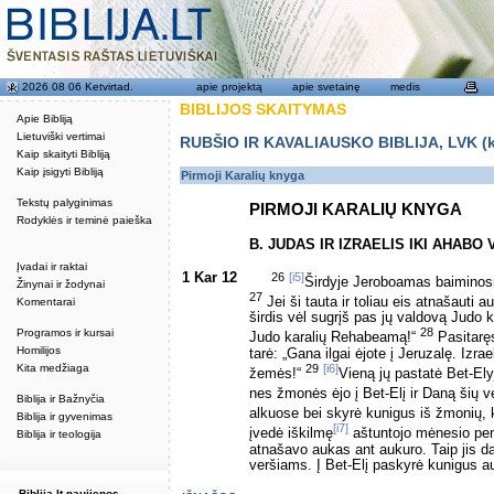
2026 08 06 Ketvirtad.
apie projektą
apie svetainę
medis
BIBLIJOS SKAITYMAS
Apie Bibliją
Lietuviški vertimai
RUBŠIO IR KAVALIAUSKO BIBLIJA, LVK (kat
Kaip skaityti Bibliją
Kaip įsigyti Bibliją
Pirmoji Karalių knyga
Tekstų palyginimas
PIRMOJI KARALIŲ KNYGA
Rodyklės ir teminė paieška
B. JUDAS IR IZRAELIS IKI AHABO
Įvadai ir raktai
1 Kar 12
26
[i5]
Širdyje Jeroboamas baiminosi
Žinynai ir žodynai
27
Jei ši tauta ir toliau eis atnašauti
Komentarai
širdis vėl sugrįš pas jų valdovą Judo
28
Programos ir kursai
Judo karalių Rehabeamą!“
Pasitaręs
Homilijos
tarė: „Gana ilgai ėjote į Jeruzalę. Izra
29
[i6]
Kita medžiaga
žemės!“
Vieną jų pastatė Bet-Ely
nes žmonės ėjo į Bet-Elį ir Daną šių v
Biblija ir Bažnyčia
alkuose bei skyrė kunigus iš žmonių, 
Biblija ir gyvenimas
[i7]
įvedė iškilmę
aštuntojo mėnesio penk
Biblija ir teologija
atnašavo aukas ant aukuro. Taip jis 
veršiams. Į Bet-Elį paskyrė kunigus a
Biblija.lt naujienos