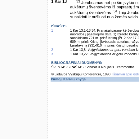
1 Kar 13
33
Jeroboamas net po šio įvykio neg
aukštumų šventovėms iš paprastų žmon
34
aukštumų šventovėms.
Taip Jerobo
sunaikinti ir nušluoti nuo žemės veido.
IŠNAŠOS:
1
1 Kar 13,1-13,34: Pranašai pasmerkė Jeroboamą
nuorodos į pasakojimo datą: 1) Izraelio karaly
sunaikinimo 721 m. prieš Kristų (žr. 2 Kar 17,2
609 m. prieš Kristų. Įkvėptasis autorius, ra
karaliavimą (931-910 m. prieš Kristų) pagal 
2
1 Kar 13,8:
Valgyti duonos ar gerti vandens
Iz
3
1 Kar 13,22:
Valgyti duonos ar gerti vandens
I
BIBLIOGRAFINIAI DUOMENYS:
ŠVENTASIS RAŠTAS. Senasis ir Naujasis Testamentas. – Vi
© Lietuvos Vyskupų Konferencija, 1998.
Išsamiai apie leid
Pirmoji Karalių knyga