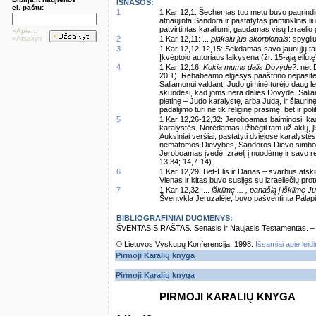
IŠNAŠOS:
el. paštu:
1
1 Kar 12,1: Šechemas tuo metu buvo pagrindini
atnaujinta Sandora ir pastatytas paminklinis l
patvirtintas karaliumi, gaudamas visų Izraelio 
»Apie...
»Atsakyti
2
1 Kar 12,11: ...
plaksiu jus skorpionais
: spygli
3
1 Kar 12,12-12,15: Sekdamas savo jaunųjų ta
Įkvėptojo autoriaus laikysena (žr. 15-ąją eilut
4
1 Kar 12,16:
Kokia mums dalis Dovyde?
: net
20,1). Rehabeamo elgesys paaštrino nepasiten
Saliamonui valdant, Judo giminė turėjo daug le
skundėsi, kad joms nėra dalies Dovyde. Saliamo
pietinę – Judo karalystę, arba Judą, ir šiaurin
padalijimo turi ne tik religinę prasmę, bet ir poli
5
1 Kar 12,26-12,32: Jeroboamas baiminosi, kad
karalystės. Norėdamas užbėgti tam už akių, ji
Auksiniai veršiai, pastatyti dviejose karalystė
nematomos Dievybės, Sandoros Dievo simboliai,
Jeroboamas įvedė Izraelį į nuodėmę ir savo rel
13,34; 14,7-14).
6
1 Kar 12,29: Bet-Elis ir Danas – svarbūs atskir
Vienas ir kitas buvo susijęs su izraeliečių prot
7
1 Kar 12,32: ...
iškilmę ... , panašią į iškilmę 
Šventykla Jeruzalėje, buvo pašventinta Palapi
BIBLIOGRAFINIAI DUOMENYS:
ŠVENTASIS RAŠTAS. Senasis ir Naujasis Testamentas. – Vi
© Lietuvos Vyskupų Konferencija, 1998.
Išsamiai apie leid
Pirmoji Karalių knyga
Pirmoji Karalių knyga
PIRMOJI KARALIŲ KNYGA