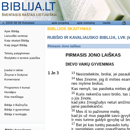
2026 08 06 Ketvirtad.
apie projektą
apie svetainę
medis
BIBLIJOS SKAITYMAS
Apie Bibliją
Lietuviški vertimai
RUBŠIO IR KAVALIAUSKO BIBLIJA, LVK (kat
Kaip skaityti Bibliją
Kaip įsigyti Bibliją
Pirmasis Jono laiškas
Tekstų palyginimas
PIRMASIS JONO LAIŠKAS
Rodyklės ir teminė paieška
DIEVO VAIKŲ GYVENIMAS
Įvadai ir raktai
1 Jn 3
13
Nesistebėkite, broliai, jei pasau
Žinynai ir žodynai
14
Mes žinome, jog iš mirties esam
Komentarai
nes mylime brolius.
Programos ir kursai
Kas nemyli, tas pasilieka mirties g
Homilijos
15
Kuris nekenčia savo brolio, ta
Kita medžiaga
o jūs žinote,
kad joks žmogžudys neturi amžino
Biblija ir Bažnyčia
jame pasiliekančio.
Biblija ir gyvenimas
16
Mes iš to pažinome meilę,
Biblija ir teologija
kad jis už mus paguldė savo gyvy
Ir mes turime guldyti gyvybę už bro
17
Bet jei kas turėtų pasaulio turtų
ir, pastebėjęs vargo spaudžiamą bro
Biblija.lt naujienos