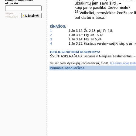
užrakintų jam savo širdį, –
el. paštu:
kaip jame pasiliks Dievo meilė?
18
Vaikeliai, nemylėkite žodžiu ar l
»Apie...
»Atsakyti
bet darbu ir tiesa.
IŠNAŠOS:
1
1 Jn 3,12: Žr. 2,13; plg. Pr 4,8.
2
1 Jn 3,13: Plg. Jn 15,18.
3
1 Jn 3,14: Plg. Jn 5,24.
4
1 Jn 3,23:
Kristaus vardą
– patį Kristų, jo as
BIBLIOGRAFINIAI DUOMENYS:
ŠVENTASIS RAŠTAS. Senasis ir Naujasis Testamentas. – Vi
© Lietuvos Vyskupų Konferencija, 1998.
Išsamiai apie leid
Pirmasis Jono laiškas