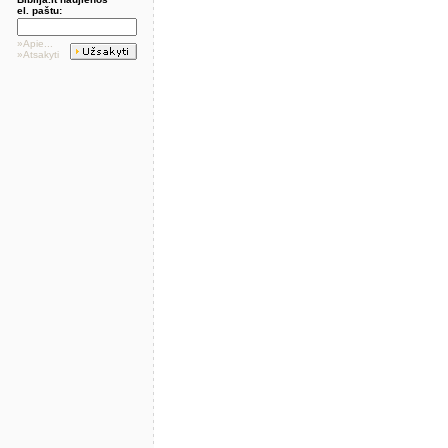
el. paštu:
»Apie...
»Atsakyti