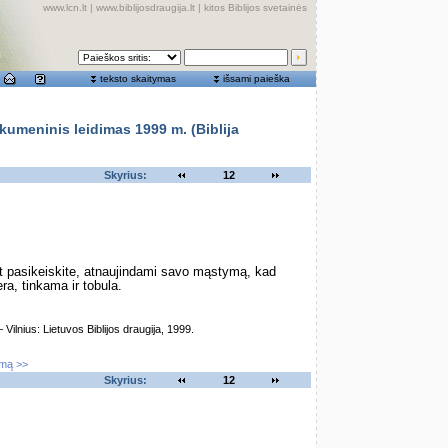
www.lcn.lt
|
www.biblijosdraugija.lt
|
kitos Biblijos svetainės
teksto skaitymas
išsami paieška
meninis leidimas 1999 m. (Biblija
Skyrius:
12
et pasikeiskite, atnaujindami savo mąstymą, kad
ra, tinkama ir tobula.
lnius: Lietuvos Biblijos draugija, 1999.
imą >>
Skyrius:
12