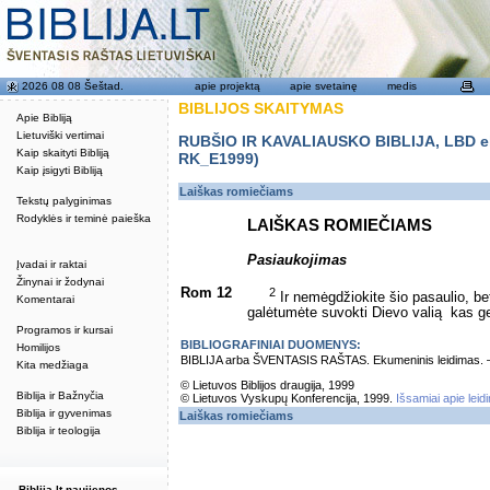
2026 08 08 Šeštad.
apie projektą
apie svetainę
medis
BIBLIJOS SKAITYMAS
Apie Bibliją
Lietuviški vertimai
RUBŠIO IR KAVALIAUSKO BIBLIJA, LBD eku
Kaip skaityti Bibliją
RK_E1999)
Kaip įsigyti Bibliją
Laiškas romiečiams
Tekstų palyginimas
Rodyklės ir teminė paieška
LAIŠKAS ROMIEČIAMS
Pasiaukojimas
Įvadai ir raktai
Žinynai ir žodynai
Rom 12
2
Ir nemėgdžiokite šio pasaulio, b
Komentarai
galėtumėte suvokti Dievo valią ­ kas ge
Programos ir kursai
BIBLIOGRAFINIAI DUOMENYS:
Homilijos
BIBLIJA arba ŠVENTASIS RAŠTAS. Ekumeninis leidimas. – Vi
Kita medžiaga
© Lietuvos Biblijos draugija, 1999
Biblija ir Bažnyčia
© Lietuvos Vyskupų Konferencija, 1999.
Išsamiai apie leid
Biblija ir gyvenimas
Laiškas romiečiams
Biblija ir teologija
Biblija.lt naujienos