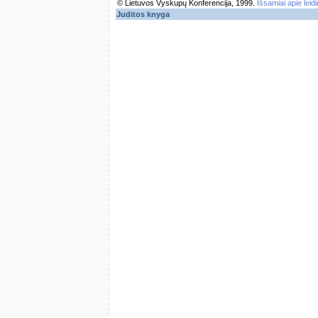
© Lietuvos Vyskupų Konferencija, 1999.
Išsamiai apie leid
Juditos knyga