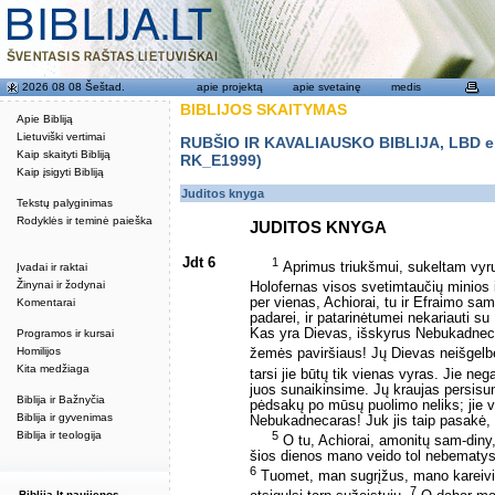
2026 08 08 Šeštad.
apie projektą
apie svetainę
medis
BIBLIJOS SKAITYMAS
Apie Bibliją
Lietuviški vertimai
RUBŠIO IR KAVALIAUSKO BIBLIJA, LBD eku
Kaip skaityti Bibliją
RK_E1999)
Kaip įsigyti Bibliją
Juditos knyga
Tekstų palyginimas
Rodyklės ir teminė paieška
JUDITOS KNYGA
Jdt 6
1
Aprimus triukšmui, sukeltam vyrų
Įvadai ir raktai
Žinynai ir žodynai
Holofernas visos svetimtaučių minios i
per vienas, Achiorai, tu ir Efraimo sa
Komentarai
padarei, ir patarinėtumei nekariauti su
Kas yra Dievas, išskyrus Nebukadneca
Programos ir kursai
Homilijos
žemės paviršiaus! Jų Dievas neišgelb
Kita medžiaga
tarsi jie būtų tik vienas vyras. Jie nega
juos sunaikinsime. Jų kraujas persisunk
Biblija ir Bažnyčia
pėdsakų po mūsų puolimo neliks; jie v
Biblija ir gyvenimas
Nebukadnecaras! Juk jis taip pasakė, i
5
Biblija ir teologija
O tu, Achiorai, amonitų sam-diny,
šios dienos mano veido tol nebematysi,
6
Tuomet, man sugrįžus, mano kareivių k
7
Biblija.lt naujienos