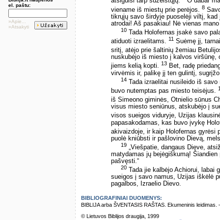
atsigulsi tarp sužeistųjų.
O dabar mano
el. paštu:
8
viename iš miestų prie perėjos.
Savo 
tikrųjų savo širdyje puoselėji viltį, kad
»Apie...
atrodai! Aš pasakiau! Nė vienas mano 
»Atsakyti
10
Tada Holofernas įsakė savo palap
11
atiduoti izraelitams.
Suėmę jį, tarna
sritį, atėjo prie šaltinių žemiau Betulij
nuskubėjo iš miesto į kalvos viršūnę, 
13
jiems kelią kopti.
Bet, radę priedang
virvėmis ir, palikę jį ten gulintį, sugr
14
Tada izraelitai nusileido iš savo m
buvo nutemptas pas miesto teisėjus.
iš Simeono giminės, Otnielio sūnus Ch
visus miesto seniūnus, atskubėjo į sue
visos sueigos viduryje, Uzijas klausin
papasakodamas, kas buvo įvykę Holofe
akivaizdoje, ir kaip Holofernas gyrėsi
puolė kniūbsti ir pašlovino Dievą, mel
19
„Viešpatie, dangaus Dieve, atsi
matydamas jų bejėgiškumą! Šiandien p
pašvęsti.“
20
Tada jie kalbėjo Achiorui, labai 
sueigos į savo namus, Uzijas iškėlė p
pagalbos, Izraelio Dievo.
BIBLIOGRAFINIAI DUOMENYS:
BIBLIJA arba ŠVENTASIS RAŠTAS. Ekumeninis leidimas. – Vi
© Lietuvos Biblijos draugija, 1999