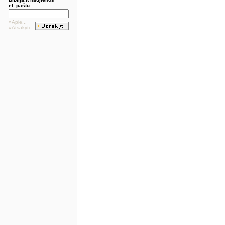
el. paštu:
»Apie...
»Atsakyti