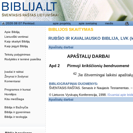
2026 08 07 Penktad.
apie projektą
apie svetainę
medis
BIBLIJOS SKAITYMAS
Apie Bibliją
Lietuviški vertimai
RUBŠIO IR KAVALIAUSKO BIBLIJA, LVK (kat
Kaip skaityti Bibliją
Kaip įsigyti Bibliją
Apaštalų darbai
Tekstų palyginimas
APAŠTALŲ DARBAI
Rodyklės ir teminė paieška
Apd 2
Pirmoji krikščionių bendruomenė
Įvadai ir raktai
42
Jie ištvermingai laikėsi apaštal
Žinynai ir žodynai
Komentarai
BIBLIOGRAFINIAI DUOMENYS:
ŠVENTASIS RAŠTAS. Senasis ir Naujasis Testamentas. – Vi
Programos ir kursai
Homilijos
© Lietuvos Vyskupų Konferencija, 1998.
Išsamiai apie leid
Kita medžiaga
Apaštalų darbai
Biblija ir Bažnyčia
Biblija ir gyvenimas
Biblija ir teologija
Biblija.lt naujienos