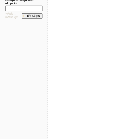
el. paštu:
»Apie...
»Atsakyti