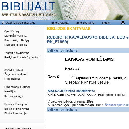
2026 08 06 Ketvirtad.
apie projektą
apie svetainę
medis
BIBLIJOS SKAITYMAS
Apie Bibliją
Lietuviški vertimai
RUBŠIO IR KAVALIAUSKO BIBLIJA, LBD eku
Kaip skaityti Bibliją
RK_E1999)
Kaip įsigyti Bibliją
Laiškas romiečiams
Tekstų palyginimas
Rodyklės ir teminė paieška
LAIŠKAS ROMIEČIAMS
Krikštas
Įvadai ir raktai
Žinynai ir žodynai
Rom 6
23
Atpildas už nuodėmę ­ mirtis, 
Komentarai
Viešpatyje Kristuje Jėzuje.
Programos ir kursai
BIBLIOGRAFINIAI DUOMENYS:
Homilijos
BIBLIJA arba ŠVENTASIS RAŠTAS. Ekumeninis leidimas. – Vi
Kita medžiaga
© Lietuvos Biblijos draugija, 1999
Biblija ir Bažnyčia
© Lietuvos Vyskupų Konferencija, 1999.
Išsamiai apie leid
Biblija ir gyvenimas
Laiškas romiečiams
Biblija ir teologija
Biblija.lt naujienos