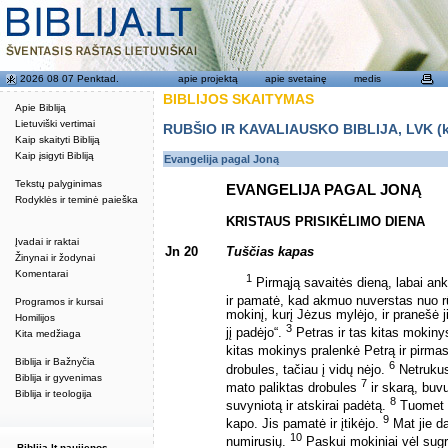
2026 08 07 Penktad.
apie projektą
apie svetainę
medis
BIBLIJOS SKAITYMAS
Apie Bibliją
Lietuviški vertimai
RUBŠIO IR KAVALIAUSKO BIBLIJA, LVK (kat
Kaip skaityti Bibliją
Kaip įsigyti Bibliją
Evangelija pagal Joną
Tekstų palyginimas
EVANGELIJA PAGAL JONĄ
Rodyklės ir teminė paieška
KRISTAUS PRISIKĖLIMO DIENA
Įvadai ir raktai
Jn 20
Tuščias kapas
Žinynai ir žodynai
Komentarai
1
Pirmąją savaitės dieną, labai ank
ir pamatė, kad akmuo nuverstas nuo 
Programos ir kursai
mokinį, kurį Jėzus mylėjo, ir pranešė
Homilijos
3
jį padėjo“.
Petras ir tas kitas mokiny
Kita medžiaga
kitas mokinys pralenkė Petrą ir pirma
Biblija ir Bažnyčia
6
drobules, tačiau į vidų nėjo.
Netrukus 
Biblija ir gyvenimas
7
mato paliktas drobules
ir skarą, buv
Biblija ir teologija
8
suvyniotą ir atskirai padėtą.
Tuomet į
9
kapo. Jis pamatė ir įtikėjo.
Mat jie da
10
numirusių.
Paskui mokiniai vėl sug
Biblija.lt naujienos