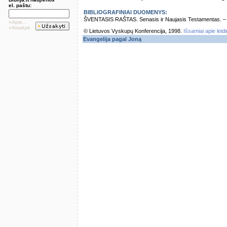
el. paštu:
BIBLIOGRAFINIAI DUOMENYS:
ŠVENTASIS RAŠTAS. Senasis ir Naujasis Testamentas. – Vi
»Apie...
»Atsakyti
© Lietuvos Vyskupų Konferencija, 1998.
Išsamiai apie leid
Evangelija pagal Joną