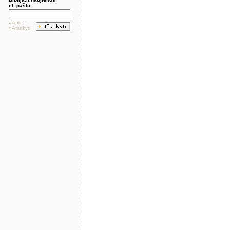
el. paštu:
»Apie...
»Atsakyti