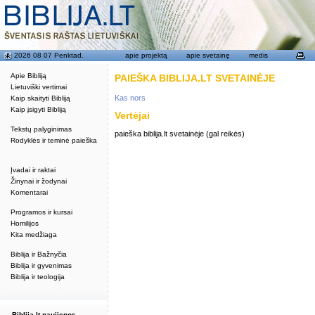
2026 08 07 Penktad.
apie projektą
apie svetainę
medis
Apie Bibliją
PAIEŠKA BIBLIJA.LT SVETAINĖJE
Lietuviški vertimai
Kas nors
Kaip skaityti Bibliją
Kaip įsigyti Bibliją
Vertėjai
Tekstų palyginimas
paieška biblija.lt svetainėje (gal reikės)
Rodyklės ir teminė paieška
Įvadai ir raktai
Žinynai ir žodynai
Komentarai
Programos ir kursai
Homilijos
Kita medžiaga
Biblija ir Bažnyčia
Biblija ir gyvenimas
Biblija ir teologija
Biblija.lt naujienos