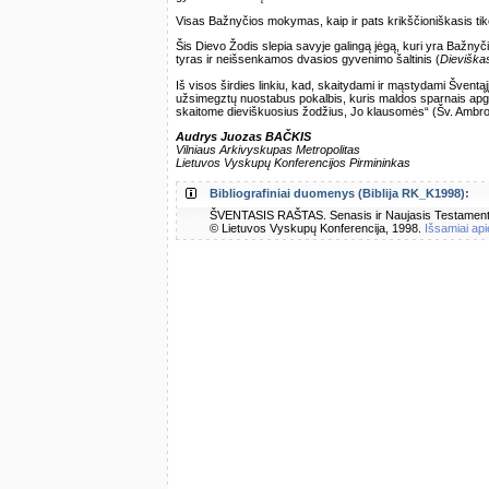
Visas Bažnyčios mokymas, kaip ir pats krikščioniškasis tikė
Šis Dievo Žodis slepia savyje galingą jėgą, kuri yra Bažnyčio
tyras ir neišsenkamos dvasios gyvenimo šaltinis (
Dieviška
Iš visos širdies linkiu, kad, skaitydami ir mąstydami Šventą
užsimegztų nuostabus pokalbis, kuris maldos sparnais apg
skaitome dieviškuosius žodžius, Jo klausomės“ (Šv. Ambro
Audrys Juozas BAČKIS
Vilniaus Arkivyskupas Metropolitas
Lietuvos Vyskupų Konferencijos Pirmininkas
Bibliografiniai duomenys (Biblija RK_K1998):
ŠVENTASIS RAŠTAS. Senasis ir Naujasis Testamentas.
© Lietuvos Vyskupų Konferencija, 1998.
Išsamiai api