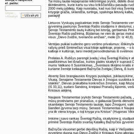
Tai mūsų tautai nepaprastai reikšmingas įvykis, didelis dvasi
el. paštu:
tikintiesiems, kurie kartu su visu krikščionišku pasauliu r
2000 metų jubiliejų. Kaip nuostabu, kad nuo šiol visą Šventąj
knygoje gražia, sklandžia, turtinga, spalvinga lietuvių kalb
»Apie...
paslaptį!
»Atsakyti
Lietuvos Vyskupų paskatintas imtis Senojo Testamento verti
gyvenimą paskyręs Šventojo Rašto studijoms ir dėstymui, apv
Senojo Testamento tautų kultūrą bei istoriją, gerbiamas Pre
Šventojo Rašto pažinimą. Būdamas ne vien tik geras mokslin
visus „Dievo žodžio, tveriančio amžiais“, meile (žr. Iz 40,8).
Vertėjas puikiai suderino gero vertimo privalumus: ištikimybę 
rašytų prieš šimtmečius visai kitoje aplinkoje, prasmę, – o 
kalboje ir kultūroje, tarsi medelį persodindamas iš svetimos
Prelatas A. Rubšys parengė įvadą į visą Šventąjį Raštą ir a
paaiškinimus bei išnašas, kurios padės skaityti ir suprast
mums Vatikano II Susirinkimas, „Šventasis tikėjimo kraitis i
kuriame žemėje keliaujanti Bažnyčia žvelgia į Dievą, iš kuri
Atvertę šios brangiausios Knygos puslapius, įsiklausykime,
Visatą. Senajame Testamente Dievas ir žmogus susitinka isto
staklės“. Dievas prakalbina konkrečius žmones, kaip Mozę, 
(Iš 33,11), sudaro Sandorą, kreipiasi Pranašų lūpomis, veda 
Kristaus atėjimą.
Naujasis Testamentas įvykdo Senojo Testamento pažadą. „Dau
mūsų protėviams per pranašus, o galiausiai šiomis dienomis 
skambėjęs Senojo Testamento tautoje, tapo Žmogumi, vaikščio
šiandien gyvena tarp mūsų. Senasis Testamentas ir Naujas
yra tik viena knyga, o toji knyga yra Kristus“ (Hugonas Vikto
Imkime į savo rankas Šventąjį Raštą, skaitykime jį, studiju
priminė Šventojo Rašto svarbą Katalikų Bažnyčios gyvenim
Bažnyčia visuomet gerbė dievišką Raštą, kaip ir Viešpaties Kūn
gyvenimo duoną nuo Dievo Žodžio ir Kristaus Kūno altoriaus