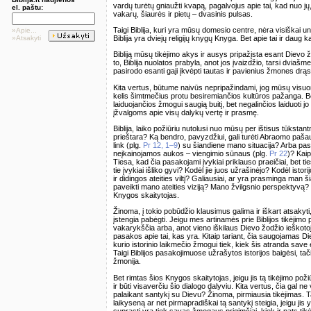
vardų turėtų gniaužti kvapą, pagalvojus apie tai, kad nuo jų,
el. paštu:
vakarų, šiaurės ir pietų – dvasinis pulsas.
Taigi Biblija, kuri yra mūsų domesio centre, nėra visiškai unika
»Apie...
Biblija yra dviejų religijų knygų Knyga. Bet apie tai ir daug ką
»Atsakyti
Bibliją mūsų tikėjimo akys ir ausys pripažįsta esant Dievo 
to, Biblija nuolatos prabyla, anot jos įvaizdžio, tarsi dviašm
pasirodo esanti gaji įkvėpti tautas ir pavienius žmones drąs
Kita vertus, būtume naivūs nepripažindami, jog mūsų visuomen
kelis šimtmečius protu besiremiančios kultūros pažanga. Bet 
laiduojančios žmogui saugią buitį, bet negalinčios laiduoti 
įžvalgoms apie visų dalykų vertę ir prasmę.
Biblija, laiko požiūriu nutolusi nuo mūsų per ištisus tūkstant
prieštara? Ką bendro, pavyzdžiui, gali turėti Abraomo paša
link (plg.
Pr 12, 1–9
) su šiandiene mano situacija? Arba p
neįkainojamos aukos – viengimio sūnaus (plg.
Pr 22
)? Kaip
Tiesa, kad čia pasakojami įvykiai priklauso praeičiai, bet tie
tie įvykiai išliko gyvi? Kodėl jie juos užrašinėjo? Kodėl isto
ir didingos ateities viltį? Galiausiai, ar yra prasminga man šian
paveikti mano ateities viziją? Mano žvilgsnio perspektyvą? T
Knygos skaitytojas.
Žinoma, į tokio pobūdžio klausimus galima ir iškart atsakyti
įstengia pabėgti. Jeigu mes artinamės prie Biblijos tikėjim
vakarykščia arba, anot vieno iškilaus Dievo žodžio ieškoto
pasakos apie tai, kas yra. Kitaip tariant, čia saugojamas D
kurio istorinio laikmečio žmogui tiek, kiek šis atranda save 
Taigi Biblijos pasakojimuose užrašytos istorijos baigėsi, tač
žmonija.
Bet rimtas šios Knygos skaitytojas, jeigu jis tą tikėjimo poži
ir būti visaverčiu šio dialogo dalyviu. Kita vertus, čia gal n
palaikant santykį su Dievu? Žinoma, pirmiausia tikėjimas. Ta
laikyseną ar net pirmapradiškai tą santykį steigia, jeigu jis
suprasti yra tiek savas žmogaus prigimčiai, kiek ir pats tik