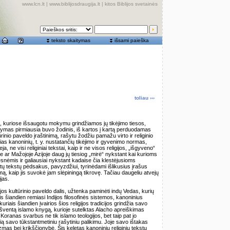
www.lcn.lt
|
www.biblijosdraugija.lt
|
kitos Biblijos svetainės
teksto skaitymas
išsami paieška
toliau ›››
s, kuriose išsaugotu mokymu grindžiamos jų tikėjimo tiesos,
okymas pirmiausia buvo žodinis, iš kartos į kartą perduodamas
inio paveldo įraštinimą, rašytu žodžiu pamažu virto ir religinio
ias kanoninių, t. y. nustatančių tikėjimo ir gyvenimo normas,
ja, ne visi religiniai tekstai, kaip ir ne visos religijos, „išgyveno“
ar Mažojoje Azijoje daug jų tiesiog „mirė“ nykstant kai kurioms
nėmis ir galiausiai nykstant kadaise čia klestėjusioms
 tų tekstų pėdsakus, pavyzdžiui, tyrinėdami išlikusius įrašus
, kaip jis suvokė jam slėpiningą tikrovę. Tačiau daugeliu atvejų
jas.
jos kultūrinio paveldo dalis, užtenka paminėti indų Vedas, kurių
s šiandien remiasi Indijos filosofinės sistemos, kanoninius
uriais šiandien įvairios šios religijos tradicijos grindžia savo
ventą islamo knygą, kurioje sutelktas Alacho apreiškimas
Koranas svarbus ne tik islamo teologijos, bet taip pat jo
tabią savo tūkstantmetiniu rašytiniu palikimu. Joje savo ištakas
izmas bei krikščionybė. Šis keletas kanoninių religinių tekstų