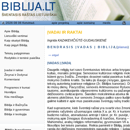
2026 08 06 Ketvirtad.
apie projektą
apie svetainę
medis
Apie Bibliją
ĮVADAI IR RAKTAI
Lietuviški vertimai
Ingrida KAZAKEVIČIŪTĖ-GUDAUSKIENĖ
Kaip skaityti Bibliją
Kaip įsigyti Bibliją
B E N D R A S I S Į V A D A S Į B I B L I J Ą (
planas
)
Tekstų palyginimas
‹‹‹ atgal
Rodyklės ir teminė paieška
ĮVADAS Į ĮVADĄ
Daugelis religijų turi savo šventuosius tekstus arba knyga
Įvadai ir raktai
kultas, moralės principai. Senosiose kultūrose religinis m
Žinynai ir žodynai
būtent gyvu žodžiu. Žmonijos dvasinei raidai pasiekus kultūr
Komentarai
mokymo žodinis kraitis. Su laiku jis išaugo į knygas, įgavus
tekstų autoritetą įvairiose religijose (žr. Biblijos kanonas). De
iki mūsų dienų. Pavyzdžiui, senovės Artimuosiuose Rytuose 
Programos ir kursai
tautoms, asimiliuojantis silpnesnėms kultūroms su pažanges
Homilijos
didžiosioms civilizacijoms. Šiandien mokslininkai atseka tik
Kita medžiaga
akmens plokštėse, kur senovės žmogus paliko savo liudijimą
galime kalbėti ir apie mus pasiekusias šventųjų raštų tradici
Biblija ir Bažnyčia
Kad suprastume, kiek šventieji raštai yra svarbi viso žmoni
Biblija ir gyvenimas
pirminės rašytinės užuomazgos siekia X a. pr. Kr. ir kuriomi
Biblija ir teologija
budizmo raštus, atsiradusius antroje I tūkst. pr. Kr. pusėje, k
mokymą apie žmogaus išsivadavimą iš kančios, Koraną – š
Mahometui, arabų religijos reformatoriui, gyvenusiam VII a. 
filosofijos bei teisės pamatas. Reikia paminėti ir Bibliją, įs
randa dvi didžiosios monoteistinės pasaulio religijos – juda
Biblija.lt naujienos