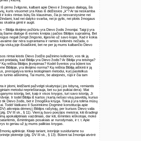
 Iš pirmo žvilgsnio, kalbant apie Dievo ir žmogaus dialogą, šis
yvių, kuris visuomet yra Kitas iš didžiosios „k“? Ar tai neskamba
ir koks rimtas būtų šis klausimas, čia jo nesvarstysime nei
pažindami, kad nei dalyko svarba, nei jo gylis, nei plotis žmogaus
as skatina gimti ir augti.
 Biblija tikėjimo požiūriu yra Dievo žodis žmonijai. Taigi ji yra
tą šiame dialoge iš esmės kreipia į pačios Biblijos supratimą. Bet
 žmogus negali žengti žingsnio, ilgesnio už savo kojas. Kad ir kokia
ti savaime dar nėra suprantama ir ramios kelionės nežada, o
enzija viską joje išsiaiškinti, bet ne per ją mums kalbančio Dievo
ąsos rimtai leistis Dievo žodžio pažinimo kelionėn, vos tik ją
i prielaidą, kad Biblija yra Dievo žodis? Ar Biblija yra teisinga?
s? Ką reiškia Biblijos įkvėpimas? Kodėl šventos yra būtent tos
 Biblijoje, yra tikėjimo norma? Ką reiškia Bibliją aiškinti ir ją
us, prerogatyva tenka teologiniam metodui, kurį pasitelkus
s turinio aiškinimą. Tai mums, be abejonės, rūpi ir čia tam
ta ir įdomi, leidžianti pažvelgti skaitytojui į jos lobyną, remiantis
loginiam metodui neprieštarauja, bet su juo puikiai dera). Mat
ganymo istoriją, bet, kaip ir visos knygos, turi savo istoriją. Ji
rdvėje. Ir todėl Biblija iš kartos į kartą nešasi visą paveldą, kuriuo
e tik Dievo žodis, bet ir žmogiška knyga. Tokia ji yra tolima mūsų
strai. Todėl Vatikano II Susirinkimo Dogminė konstitucija apie
 DV) atkreipia dėmesį į Biblijos rašytojų, per kuriuos Dievo valia
lg. DV III sk., § 11). Vieni jų buvo poezijos meistrai, kiti išradingi
mą apokaliptiniais vaizdiniais, dar kiti, išminties ieškotojai, mokė
patarlėmis, išmintingais posakiais ar nurodymais, ir t. t. Apie
arys to geriau už jų mums paliktas knygas.
onių aplinkoje. Kitaip tariant, istorijoje susiduriame su
inėje plotmėje (plg. DV III sk., § 13). Būtent tai žmonijai atvėrė