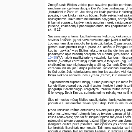
Žmogiškasis Biblijos veidas pats savaime pasiūlo esminius j
randame vienoje konstitucijos
Dei Verbum
pastraipoje: „Hagi
„literatūrinius žanrus“. Juk tiesą vis kitaip pateikia ir skirtin
poezija, ir dar kitoks raiškos būdas. Todėl reikia, kad aiški
aplinkybėmis, savo meto bei kultūros sąlygomis, norėjo išreikš
tinkamai suprasti, ką šventasis autorius norėjo raštu pasaky
jauseną, kalbėseną ir pasakojimo būdą, tiek į paplitusius 
sk., § 12).
Savaime suprantama, kad kiekvienos kultūros, kiekvienos 
savitais žodžiais, ją bei savo suvokimą apie įvairius reiškin
žodynu, tam tikra simbolių bei įvaizdžių kalba. O pastarosios
gimsta. Kaip priimti ir kaip suprasti XXI amžiaus žmogui P
kuo jam „pyktis“ – su Biblijos tekstu ar su šiandieniniu gam
pasakojimo apie izraelitų perėjimo per Nendrių jūrą sceną, 
10–30
)? Ar taip ir pasilikti prie tų vaizdinių, kuriuos mūsų
biblinę „šventojo karo“ idėją ir pateisinti jo taisykles (plg.
Jo
skelbiančius istorinių katastrofų artėjimą, čia naują Dievo k
versdami vis naujus Biblijos puslapius, kiekvienas skaitytoja
jis išsiruošė. Juk nekeliaujama ten, kur jau atsakyti visi k
Biblija niekada nenuvils, nes ji yra ta „žemė“, kuri visuomet
Taigi norėdami suprasti Bibliją, turime įsiklausyti į to met
kurioje ji buvo parašyta, pažinti tautos, kurioje ji gimė, isto
geografija ir archeologija, religijotyra, Izraelio tautos istorij
iš lengvųjų. Bet ir Knyga, su kuria turime reikalą, yra ne iš 
Šios pirmosios mūsų Biblijos studijų dalies, kurią vadinsime B
pobūdžio susistemintas žinias apie Bibliją, kiek mums tai leid
Įvado į biblinius raštus aktualumą suvokė jau ir patys jų au
rašomos „vienu ypu“; pirminis knygų tekstas paprastai iki 
kelias redakcijas; apie tai žr. Biblijos tapimo rašytiniu žod
palengvinti teksto supratimą, dažnai į jį įterpdavo tam tikr
įžangines eilutes prieš psalmes, susiejančias jas kartais su 
konkrečiais liturginiais momentais. Tai mums padeda rasti i
pobūdžio intarpai taip pat būdingi Pranašų ir Išminties rašti