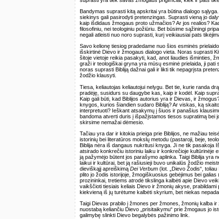
Bandymas suprasti kitą apskritai yra būtina dialogo sąlyga.
siekinys gali pasirodyti pretenzingas. Suprasti vieną jo dal
kaip išdidaus žmogaus proto užmačios? Ar jos realios? Kad 
filosofiniu, nei teologiniu požiūriu. Bet būsime sąžiningi pri
negali atleisti nuo noro suprasti, kurį veikiausiai pats tikėjim
Savo kelionę tiesiog pradedame nuo šios esminės prielaidos –
išskirtinė Dievo ir žmogaus dialogo vieta. Noras suprasti Ki
šitoje vietoje reikia pasakyti, kad, anot liaudies išminties,
graži ir teologiškai gryna yra mūsų esminė prielaida, ji pa
noras suprasti Bibliją dažnai gali ir likti tik nepagrįsta pret
žodžio klausyti.
Tiesa, keliautojas keliautojui nelygu. Bet tie, kurie randa dr
pradėję, susidurs su daugybe kas, kaip ir kodėl. Kaip suprast
Kaip gali būti, kad Biblijos autorius yra ir Dievas, ir žmogu
knygos, kurios šiandien sudaro Bibliją? Ar viskas, ką skaitome
interpretuoti? Ieškant atsakymų į šiuos ir panašius klausim
bandoma atverti duris į išpažįstamos tiesos supratimą bei jo
skirsime nemažai dėmesio.
Tačiau yra dar ir kitokia prieiga prie Biblijos, ne mažiau teisė
istorinių bei literatūros mokslų metodu (pastaroji, beje, teo
Biblija nėra iš dangaus nukritusi knyga. Ji ne tik pasakoja Iš
atsirado konkrečiu istoriniu laiku ir konkrečioje kultūrinėje e
ją pažymėjo būtent jos parašymo aplinka. Taigi Biblija yra n
laikui ir kultūrai, bet ją rašiusieji buvo unikalūs žodžio mei
dieviškąjį apreiškimą
Dei Verbum
(lot. „Dievo Žodis“, toliau
plito jo žodis istorijoje, žmogiškuosius gebėjimus bei galias (p
prozininkai, tretiems atrodė tikslinga kalbėti apie Dievo veiki
vaikščioti tiesiais keliais Dievo ir žmonių akyse, prabildami 
kiekvieną iš jų turėtume kalbėti skyrium, bet niekas nepad
Taigi Dievas prabilo į žmones per žmones, žmonių kalba ir žm
nuostabą keliančiu Dievo „prisitaikymu“ prie žmogaus jo istor
galimybę slinkti Dievo begalybės pažinimo link.