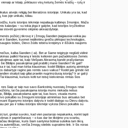
 vienaip ar kitaip, priklauso visų keturių žemės kraštų – rytų ir
lus atvejis religijų bei literatūros istorijoje. Unikalu yra tai, kad
, kas joje unikalu, toliau.
žodžiu, kuris istorijos tėkmėje nepaliauja kalbinęs žmonijos. Maža
enis kalavijas – su tokia jėga ir galybe, kad istorijos kryžkelėse
iai stovėti gyvenimo slėpinio akivaizdybėje.
ės požiūrį į tikrovę ir į žmogų šiandien įtaigiausiai veikia jau
ir šiandien, kuomet neįtikėtinu greičiu plėtojasi technologijos,
jo saugios būties, Dievo žodis tebėra kreipinys ir iššūkis naujoms
mečius, kalba šiandien (-ai). Bet ar šiame teiginyje neglūdi vidinė
ukimas palikti Haraną ir leistis kelionėn jam pažadėtosios žemės
asakojimas apie tai, kaip Viešpats Abraomą bandė prašydamas
 šie Biblijos pasakojimai gali prabilti į mane šiandien? Ar gali?
sa ir tai, kad man kirba klausimas: kodėl Biblijos autorių atmintyje
rijos dabartyje ragino jais remtis savo vaikus? Kodėl jais grindė net
dien skaityti taip giliai praeitin nugrimzdusią istoriją? Ir ar gali ji
ai klausimai, kuriuos kelti turi teisę kiekvienas rimtas šios
, nes šiaip ar taip nuo savo išankstinių nuostatų žmogus retai
o požiūriu, tai čia pasakojama istorija mums niekada nebus
jo, Biblija, pasakodama apie tai, kas buvo, visada mums
ievo pokalbio su žmogumi istorijoje atminimas bus aktualus bet
esant Išganymo istorijos dalyviu ir todėl dialogo su Dievu dalyviu.
iau per jas ir toliau istorijos tėkmėje vyksta Dievo pokalbis su
ūrį turi, greitai suvoks, kad vien pastarojo nepakanka, norint tapti
e vienas ir paprieštaraus – o kas dar be tikėjimo yra svarbu,
čiau tikėjimas, kuris šiam santykiui būtinai suteikia tam tikrą
 yra autentiškas, verčia žmogų stiebtis supratimo link. Ir šis noras
ėjimas į kažką.