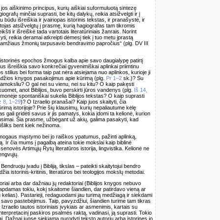
os aiškinimo principus, kurių aiškiai suformuluotą sintezę
ografų minčiai suprasti, be kitų dalykų, reikia atsižvelgti ir į
gu būdu išreiškia ir įvairiopas istorinis tekstas, ir pranašystė, ir
ntojas atsižvelgtų į prasmę, kurią hagiografas tam tikromis
ti ir išreiškė tada vartotais literatūriniais žanrais. Norint
ti, reikia deramai atkreipti dėmesį tiek į tuo metu įprastą
to amžiaus žmonių tarpusavio bendravimo papročius“ (plg. DV III
istorinės epochos žmogus kalba apie savo daugialypę patirtį
ius išreiškia savo konkrečiai gyvenimiškai aplinkai priimtinu
 stilius bei forma taip pat nėra atsiejama nuo aplinkos, kurioje ji
radžios knygos pasakojimus apie kūrimą (plg.
Pr 1–2
sk.)? Su
tamoksliu? O gal nei su vienu, nei su kitu? O kaip pakęsti
kuomet, anot Biblijos, buvo perskirti jūros vandenys (plg.
Iš 14,
 sąmonėje spontaniškai sukelia Biblijos tekstas? O kaip suprasti
z 8, 1–29
)? O Izraelio pranašai? Kaip juos skaityti, čia
ūrimą istorijoje? Prie šių klausimų, kurių nepaliautume kėlę
s gali pridėti savus ir jis pamatys, kokia įdomi ta kelionė, kurion
lausimai. Šia prasme, užbėgant už akių, galima pasakyti, kad
 išliks bent kiek nežinoma.
o žmogaus mąstymo bei jo raiškos ypatumus, pažinti aplinką,
riją. Ir čia mums į pagalbą ateina tokie mokslai kaip biblinė
a, senovės Artimųjų Rytų literatūros istorija, lingvistika. Kelionė ne
lengvųjų.
endruoju įvadu į Bibliją, tikslas – pateikti skaitytojui bendro
žia istorinis-kritinis, literatūros bei teologijos mokslų metodai.
toriai arba dar dažniau jų redaktoriai (Biblijos knygos nebuvo
tapdamas tokiu, kokį skaitome šiandien, dar patirdavo vieną ar
žiu kelias). Pastarieji, redaguodami jau turimą medžiagą ir siekdami
us savo pastebėjimus. Taip, pavyzdžiui, šiandien turime tam tikras
Izraelio tautos istoriniais įvykiais ar asmenimis, kartais su
nterpretacinį paskiros psalmės raktą, vadinasi, ją suprasti. Tokio
jai. Dažnai juose siekiama nurodyti teksto autorių arba istorines jo