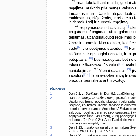
21
–
man tebekalbant maldą, greitai at
regėjime, atskrido prie manęs vakaro
tardamas man: „Danieli, atėjau duoti t
maldavimus, išėjo žodis, ir aš atėjau t
įsidėmėk žodį ir suprask regėjimą!
24
[i5]
Septyniasdešimt savaičių
ski
baigsis nusižengimas, ateis galas nuo
teisumas, užantspauduoti regėjimas be
žinok ir suprask! Nuo to laiko, kai išėj
[i7]
[i8]
vado
yra septynios savaitės.
Per 
aikštėmis ir apsauginiu grioviu, ir tai
[i10]
pateptasis
bus nužudytas, bet ne u
[i12]
miestą ir šventovę. Jo galas
ateis 
27
[i13]
nuniokojimas.
Vienai savaitei
ji
[i14]
savaitės
jis sustabdys auką ir atnaš
pražūtis bus išlieta ant niokotojo.
IŠNAŠOS:
1
Dan 9,1: ...
Darijaus
: žr. Dan 6,1 paaiškinimą.
2
Dan 9,2:
Septyniasdešimt metų
: pranašas Jer
Babilonijos tremtį, apvaliu skaičiumi pabrėžda
išsipildė, kai Kyras užėmė Babiloną ir leido ž
autorius, gyvendamas Antiocho IV Epifano per
sąlygos. Todėl jis Jeremijo
septyniasdešimt m
septyniasdešimt – 490 metų, kurių pabaigoje 
nelaimės (žr. Dan 9,24). Anot Danielio knygos 
pranašystės išsipildymas.
3
Dan 9,13: ...
kaip yra parašyta
: pirmąkart Šve
Žr. Kun 26,14-17; Įst 28,15-19.
4
Dan 9,21: ...
vakaro aukos metu
: tarp trečios