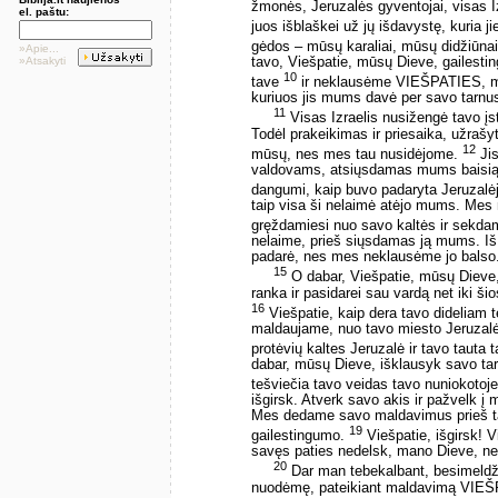
žmonės, Jeruzalės gyventojai, visas Izra
el. paštu:
juos išblaškei už jų išdavystę, kuria j
gėdos – mūsų karaliai, mūsų didžiūna
»Apie...
»Atsakyti
tavo, Viešpatie, mūsų Dieve, gailest
10
tave
ir neklausėme VIEŠPATIES, mūsų
kuriuos jis mums davė per savo tarnu
11
Visas Izraelis nusižengė tavo įst
Todėl prakeikimas ir priesaika, užrašyt
12
mūsų, nes mes tau nusidėjome.
Jis
valdovams, atsiųsdamas mums baisią 
dangumi, kaip buvo padaryta Jeruzalė
taip visa ši nelaimė atėjo mums. M
gręždamiesi nuo savo kaltės ir sekdam
nelaime, prieš siųsdamas ją mums. Iš
padarė, nes mes neklausėme jo balso
15
O dabar, Viešpatie, mūsų Dieve,
ranka ir pasidarei sau vardą net iki 
16
Viešpatie, kaip dera tavo dideliam t
maldaujame, nuo tavo miesto Jeruzal
protėvių kaltes Jeruzalė ir tavo tau
dabar, mūsų Dieve, išklausyk savo tar
tešviečia tavo veidas tavo nuniokotoj
išgirsk. Atverk savo akis ir pažvelk į
Mes dedame savo maldavimus prieš tav
19
gailestingumo.
Viešpatie, išgirsk! Vi
savęs paties nedelsk, mano Dieve, nes
20
Dar man tebekalbant, besimeldžia
nuodėmę, pateikiant maldavimą VIEŠP