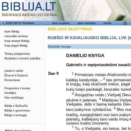
2026 08 07 Penktad.
apie projektą
apie svetainę
medis
BIBLIJOS SKAITYMAS
Apie Bibliją
Lietuviški vertimai
RUBŠIO IR KAVALIAUSKO BIBLIJA, LVK (kat
Kaip skaityti Bibliją
Kaip įsigyti Bibliją
Danielio knyga
Tekstų palyginimas
DANIELIO KNYGA
Rodyklės ir teminė paieška
Gabrielis ir septyniasdešimt savaič
Įvadai ir raktai
Dan 9
1
Pirmaisiais metais Ahašverošo s
Žinynai ir žodynai
2
kaldėjų karalystėje, –
tais pirmaisiai
Komentarai
iš knygų, kaip skaičiuoti metus, paga
Programos ir kursai
kurių turėjo pasibaigti Jeruzalės nuni
Homilijos
3
Atsigręžiau veidu į Viešpatį Diev
Kita medžiaga
4
ašutine ir pelenais.
Maldavau Viešpatį
Viešpatie, didis ir baimę keliantis Diev
Biblija ir Bažnyčia
5
tavo įsakymus vykdančius.
Mes nusi
Biblija ir gyvenimas
maištą, nusigręždami nuo tavo įsakym
Biblija ir teologija
pranašų, kalbėjusių tavo vardu mūsų 
visiems krašto žmonėms.
7
Tu, o Viešpatie, esi teisus, bet 
Biblija.lt naujienos