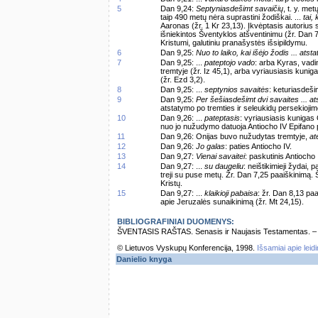
5
Dan 9,24:
Septyniasdešimt savaičių
, t. y. me
taip 490 metų nėra suprastini žodiškai. ...
tai,
Aaronas (žr. 1 Kr 23,13). Įkvėptasis autorius s
išniekintos Šventyklos atšventinimu (žr. Dan 
Kristumi, galutiniu pranašystės išsipildymu.
6
Dan 9,25:
Nuo to laiko, kai išėjo žodis ... atsta
7
Dan 9,25: ...
pateptojo vado
: arba Kyras, vadi
tremtyje (žr. Iz 45,1), arba vyriausiasis kun
(žr. Ezd 3,2).
8
Dan 9,25: ...
septynios savaitės
: keturiasdeši
9
Dan 9,25:
Per šešiasdešimt dvi savaites ... at
atstatymo po tremties ir seleukidų persekiojim
10
Dan 9,26: ...
pateptasis
: vyriausiasis kunigas
nuo jo nužudymo datuoja Antiocho IV Epifano 
11
Dan 9,26: Onijas buvo nužudytas tremtyje,
at
12
Dan 9,26:
Jo galas
: paties Antiocho IV.
13
Dan 9,27:
Vienai savaitei
: paskutinis Antiocho
14
Dan 9,27: ...
su daugeliu
: neištikimieji žydai, 
treji su puse metų. Žr. Dan 7,25 paaiškinimą. 
Kristų.
15
Dan 9,27: ...
klaikioji pabaisa
: žr. Dan 8,13 pa
apie Jeruzalės sunaikinimą (žr. Mt 24,15).
BIBLIOGRAFINIAI DUOMENYS:
ŠVENTASIS RAŠTAS. Senasis ir Naujasis Testamentas. – Vi
© Lietuvos Vyskupų Konferencija, 1998.
Išsamiai apie leid
Danielio knyga