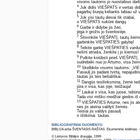
visoms tautoms jo nuostabius dar
4
Juk didis VIEŠPATS ir vertas did
pagarbų šiurpą keliantis labiau už 
5
Juk visi tautų dievai tik stabai,
o VIEŠPATS sukūrė dangų.
6
Garbe ir didybe jis žėri,
jėga ir grožis jo šventovėje.
7
Šlovinkite VIEŠPATĮ, tautų šeim
garbinkite VIEŠPATIES galybę!
8
Teikite garbę VIEŠPATIES vardui
nešini atnaša, ženkite į jo kiemus!
9
Pulkite kniūbsti prieš VIEŠPATĮ,
sudrebėki nuo jo Artumo, visa žem
10
Skelbkite visoms tautoms: „VIE
Pasaulį jis padarė tvirtą, nepajudi
tautas jis teis bešališkai.
11
Dangūs tesilinksmina, žemė ted
jūra ir visa, kas joje, teūžauja!
12
Laukai ir visa, kas juose, tebū
Tada visi miško medžiai giedos iš
13
VIEŠPATIES Artume, nes jis ate
nes jis ateina valdyti žemės.
Teisiai jis valdys pasaulį
ir ištikimai ­ tautas.
BIBLIOGRAFINIAI DUOMENYS:
BIBLIJA arba ŠVENTASIS RAŠTAS. Ekumeninis leidimas. – Vi
© Lietuvos Biblijos draugija, 1999