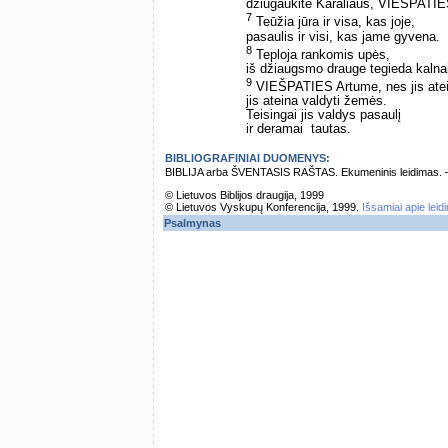
džiūgaukite Karaliaus, VIEŠPATIE
7
Teūžia jūra ir visa, kas joje,
pasaulis ir visi, kas jame gyvena.
8
Teploja rankomis upės,
iš džiaugsmo drauge tegieda kalna
9
VIEŠPATIES Artume, nes jis ate
jis ateina valdyti žemės.
Teisingai jis valdys pasaulį
ir deramai ­ tautas.
BIBLIOGRAFINIAI DUOMENYS:
BIBLIJA arba ŠVENTASIS RAŠTAS. Ekumeninis leidimas. – Vi
© Lietuvos Biblijos draugija, 1999
© Lietuvos Vyskupų Konferencija, 1999.
Išsamiai apie leid
Psalmynas