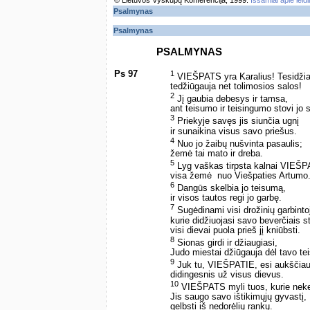
© Lietuvos Vyskupų Konferencija, 1999.
Išsamiai apie leid
Psalmynas
Psalmynas
PSALMYNAS
Ps 97
1
VIEŠPATS yra Karalius! Tesidži
tedžiūgauja net tolimosios salos!
2
Jį gaubia debesys ir tamsa,
ant teisumo ir teisingumo stovi jo 
3
Priekyje savęs jis siunčia ugnį
ir sunaikina visus savo priešus.
4
Nuo jo žaibų nušvinta pasaulis;
žemė tai mato ir dreba.
5
Lyg vaškas tirpsta kalnai VIEŠ
visa žemė ­ nuo Viešpaties Artumo
6
Dangūs skelbia jo teisumą,
ir visos tautos regi jo garbę.
7
Sugėdinami visi drožinių garbintoj
kurie didžiuojasi savo beverčiais s
visi dievai puola prieš jį kniūbsti.
8
Sionas girdi ir džiaugiasi,
Judo miestai džiūgauja dėl tavo t
9
Juk tu, VIEŠPATIE, esi aukščiau
didingesnis už visus dievus.
10
VIEŠPATS myli tuos, kurie neke
Jis saugo savo ištikimųjų gyvastį,
gelbsti iš nedorėlių rankų.