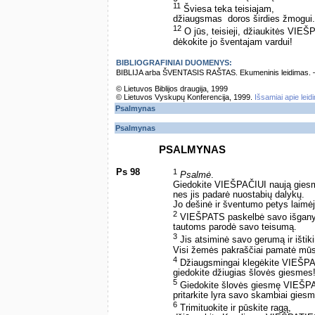
11
Šviesa teka teisiajam,
džiaugsmas ­ doros širdies žmogui.
12
O jūs, teisieji, džiaukitės VIE
dėkokite jo šventajam vardui!
BIBLIOGRAFINIAI DUOMENYS:
BIBLIJA arba ŠVENTASIS RAŠTAS. Ekumeninis leidimas. – Vi
© Lietuvos Biblijos draugija, 1999
© Lietuvos Vyskupų Konferencija, 1999.
Išsamiai apie leid
Psalmynas
Psalmynas
PSALMYNAS
Ps 98
1
Psalmė
.
Giedokite VIEŠPAČIUI naują gies
nes jis padarė nuostabių dalykų.
Jo dešinė ir šventumo petys laimėj
2
VIEŠPATS paskelbė savo išgan
tautoms parodė savo teisumą.
3
Jis atsiminė savo gerumą ir išti
Visi žemės pakraščiai pamatė mū
4
Džiaugsmingai klegėkite VIEŠPAČ
giedokite džiugias šlovės giesmes
5
Giedokite šlovės giesmę VIEŠPA
pritarkite lyra savo skambiai giesm
6
Trimituokite ir pūskite ragą,