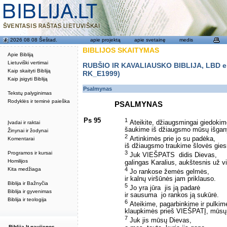
2026 08 08 Šeštad.
apie projektą
apie svetainę
medis
BIBLIJOS SKAITYMAS
Apie Bibliją
Lietuviški vertimai
RUBŠIO IR KAVALIAUSKO BIBLIJA, LBD eku
Kaip skaityti Bibliją
RK_E1999)
Kaip įsigyti Bibliją
Psalmynas
Tekstų palyginimas
Rodyklės ir teminė paieška
PSALMYNAS
Ps 95
1
Ateikite, džiaugsmingai giedoki
Įvadai ir raktai
šaukime iš džiaugsmo mūsų išgan
Žinynai ir žodynai
2
Artinkimės prie jo su padėka,
Komentarai
iš džiaugsmo traukime šlovės gie
3
Programos ir kursai
Juk VIEŠPATS ­ didis Dievas,
Homilijos
galingas Karalius, aukštesnis už v
4
Kita medžiaga
Jo rankose žemės gelmės,
ir kalnų viršūnės jam priklauso.
Biblija ir Bažnyčia
5
Jo yra jūra ­ jis ją padarė ­
Biblija ir gyvenimas
ir sausuma ­ jo rankos ją sukūrė.
Biblija ir teologija
6
Ateikime, pagarbinkime ir pulkime
klaupkimės prieš VIEŠPATĮ, mūsų 
7
Juk jis mūsų Dievas,
Biblija.lt naujienos