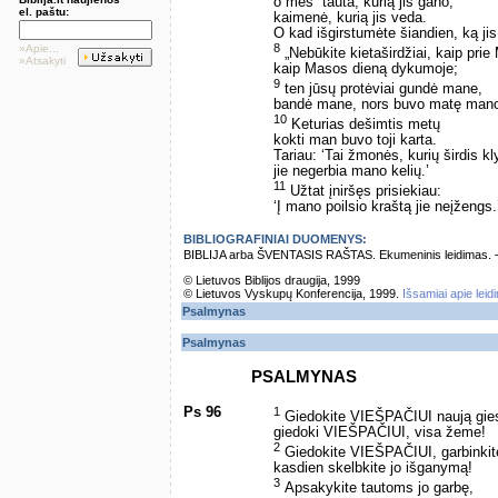
o mes ­ tauta, kurią jis gano,
el. paštu:
kaimenė, kurią jis veda.
O kad išgirstumėte šiandien, ką ji
8
»Apie...
„Nebūkite kietaširdžiai, kaip prie
»Atsakyti
kaip Masos dieną dykumoje;
9
ten jūsų protėviai gundė mane,
bandė mane, nors buvo matę mano
10
Keturias dešimtis metų
kokti man buvo toji karta.
Tariau: ‘Tai žmonės, kurių širdis kl
jie negerbia mano kelių.’
11
Užtat įniršęs prisiekiau:
‘Į mano poilsio kraštą jie neįžengs.
BIBLIOGRAFINIAI DUOMENYS:
BIBLIJA arba ŠVENTASIS RAŠTAS. Ekumeninis leidimas. – Vi
© Lietuvos Biblijos draugija, 1999
© Lietuvos Vyskupų Konferencija, 1999.
Išsamiai apie leid
Psalmynas
Psalmynas
PSALMYNAS
Ps 96
1
Giedokite VIEŠPAČIUI naują gie
giedoki VIEŠPAČIUI, visa žeme!
2
Giedokite VIEŠPAČIUI, garbinkite
kasdien skelbkite jo išganymą!
3
Apsakykite tautoms jo garbę,