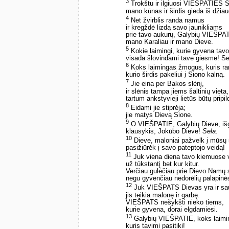
3
Trokštu ir ilgiuosi VIEŠPATIES 
mano kūnas ir širdis gieda iš dži
4
Net žvirblis randa namus
ir kregždė lizdą savo jaunikliams
prie tavo aukurų, Galybių VIEŠPA
mano Karaliau ir mano Dieve.
5
Kokie laimingi, kurie gyvena ta
visada šlovindami tave giesme! Se
6
Koks laimingas žmogus, kuris ra
kurio širdis pakeliui į Siono kalną.
7
Jie eina per Bakos slėnį,
ir slėnis tampa jiems šaltinių vieta,
tartum ankstyvieji lietūs būtų pripil
8
Eidami jie stiprėja;
jie matys Dievą Sione.
9
O VIEŠPATIE, Galybių Dieve, iš
klausykis, Jokūbo Dieve!
Sela
.
10
Dieve, maloniai pažvelk į mūsų
pasižiūrėk į savo pateptojo veidą!
11
Juk viena diena tavo kiemuose 
už tūkstantį bet kur kitur.
Verčiau gulėčiau prie Dievo Namų 
negu gyvenčiau nedorėlių palapinė
12
Juk VIEŠPATS Dievas yra ir sau
jis teikia malonę ir garbę.
VIEŠPATS nešykšti nieko tiems,
kurie gyvena, dorai elgdamiesi.
13
Galybių VIEŠPATIE, koks laim
kuris tavimi pasitiki!