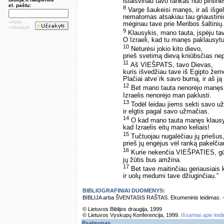
išlaisvinau tavo rankas nuo pintinė
el. paštu:
8
Varge šaukeisi manęs, ir aš išgel
nematomas atsakiau tau griaustini
»Apie...
mėginau tave prie Meribos šaltinių
»Atsakyti
9
Klausykis, mano tauta, įspėju ta
O Izraeli, kad tu manęs paklausyt
10
Neturėsi jokio kito dievo,
prieš svetimą dievą kniūbsčias nep
11
Aš VIEŠPATS, tavo Dievas,
kuris išvedžiau tave iš Egipto žem
Plačiai atve´rk savo burną, ir aš ją 
12
Bet mano tauta nenorėjo manęs 
Izraelis nenorėjo man paklusti.
13
Todėl leidau jiems sekti savo užk
ir elgtis pagal savo užmačias.
14
O kad mano tauta manęs klausy
kad Izraelis eitų mano keliais!
15
Tučtuojau nugalėčiau jų priešus
prieš jų engėjus vėl ranką pakelčia
16
Kurie nekenčia VIEŠPATIES, gū
jų žūtis bus amžina.
17
Bet tave maitinčiau geriausiais 
ir uolų medumi tave džiuginčiau.“
BIBLIOGRAFINIAI DUOMENYS:
BIBLIJA arba ŠVENTASIS RAŠTAS. Ekumeninis leidimas. – Vi
© Lietuvos Biblijos draugija, 1999
© Lietuvos Vyskupų Konferencija, 1999.
Išsamiai apie leid
Psalmynas