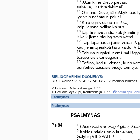
13
„Užimkime Dievo pievas, ­
sakė jie, ­ ir užvaldykime!“
14
O mano Dieve, išblaškyk juos ly
lyg vėjo nešamus pelus!
15
Kaip ugnis siaubia mišką,
kaip liepsna svilina kalnus,
16
taip tu savo audra sek įkandin j
ir kelk jiems siaubą savo vėtra!
17
Taip teparausta jiems veidai iš 
kad jie imtų ieškoti tavo vardo, V
18
Tebūna nugalėti ir amžinai išgąs
težūva visiškai sugėdinti.
19
Težino, kad tu vienas, kurio v
esi Aukščiausiasis visoje žemėje.
BIBLIOGRAFINIAI DUOMENYS:
BIBLIJA arba ŠVENTASIS RAŠTAS. Ekumeninis leidimas. – Vi
© Lietuvos Biblijos draugija, 1999
© Lietuvos Vyskupų Konferencija, 1999.
Išsamiai apie leid
Psalmynas
Psalmynas
PSALMYNAS
Ps 84
1
Choro vadovui. Pagal gititą. Ko
2
Kokios mielos tavo buveinės,
Galybių VIEŠPATIE!