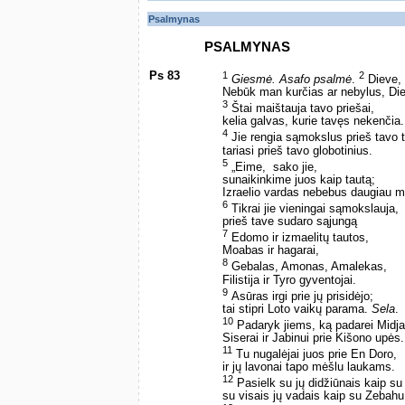
Psalmynas
PSALMYNAS
Ps 83
1
2
Giesmė. Asafo psalmė
.
Dieve, 
Nebūk man kurčias ar nebylus, Di
3
Štai maištauja tavo priešai,
kelia galvas, kurie tavęs nekenčia.
4
Jie rengia sąmokslus prieš tavo t
tariasi prieš tavo globotinius.
5
„Eime, ­ sako jie, ­
sunaikinkime juos kaip tautą;
Izraelio vardas nebebus daugiau m
6
Tikrai jie vieningai sąmokslauja,
prieš tave sudaro sąjungą
7
Edomo ir izmaelitų tautos,
Moabas ir hagarai,
8
Gebalas, Amonas, Amalekas,
Filistija ir Tyro gyventojai.
9
Asūras irgi prie jų prisidėjo;
tai stipri Loto vaikų parama.
Sela
.
10
Padaryk jiems, ką padarei Midja
Siserai ir Jabinui prie Kišono upės.
11
Tu nugalėjai juos prie En Doro,
ir jų lavonai tapo mėšlu laukams.
12
Pasielk su jų didžiūnais kaip su
su visais jų vadais kaip su Zebahu