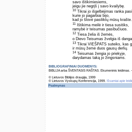
savo ištikimiesiems,
jeigu jie negrįš į savo kvailybę.
10
Tikrai jo išgelbėjimas ranka pas
kurie jo pagarbiai bijo,
kad jo šlovė pasiliktų mūsų krašte.
11
Ištikima meilė ir tiesa susitiks,
ramybė ir teisumas pasibučiuos.
12
Tiesa želia iš žemės,
o Dievo Teisumas žvelgia iš danga
13
Tikrai VIEŠPATS suteiks, kas g
ir mūsų žemė duos gausų derlių.
14
Teisumas žengia jo priekyje,
darydamas taką jo žingsniams.
BIBLIOGRAFINIAI DUOMENYS:
BIBLIJA arba ŠVENTASIS RAŠTAS. Ekumeninis leidimas. – Vi
© Lietuvos Biblijos draugija, 1999
© Lietuvos Vyskupų Konferencija, 1999.
Išsamiai apie leid
Psalmynas