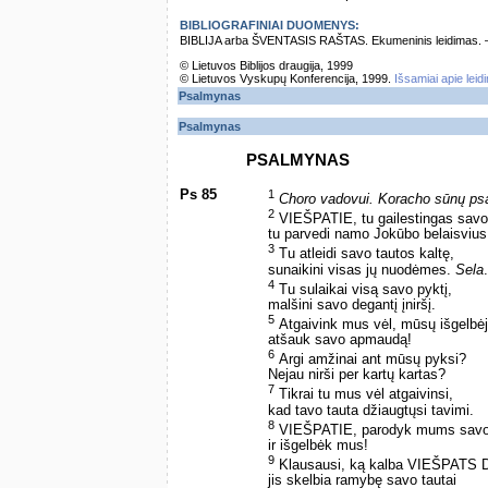
BIBLIOGRAFINIAI DUOMENYS:
BIBLIJA arba ŠVENTASIS RAŠTAS. Ekumeninis leidimas. – Vi
© Lietuvos Biblijos draugija, 1999
© Lietuvos Vyskupų Konferencija, 1999.
Išsamiai apie leid
Psalmynas
Psalmynas
PSALMYNAS
Ps 85
1
Choro vadovui. Koracho sūnų ps
2
VIEŠPATIE, tu gailestingas savo 
tu parvedi namo Jokūbo belaisvius
3
Tu atleidi savo tautos kaltę,
sunaikini visas jų nuodėmes.
Sela
.
4
Tu sulaikai visą savo pyktį,
malšini savo degantį įniršį.
5
Atgaivink mus vėl, mūsų išgelbė
atšauk savo apmaudą!
6
Argi amžinai ant mūsų pyksi?
Nejau nirši per kartų kartas?
7
Tikrai tu mus vėl atgaivinsi,
kad tavo tauta džiaugtųsi tavimi.
8
VIEŠPATIE, parodyk mums savo i
ir išgelbėk mus!
9
Klausausi, ką kalba VIEŠPATS D
jis skelbia ramybę savo tautai ­