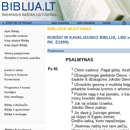
2026 08 10 Pirmad.
apie projektą
apie svetainę
medis
BIBLIJOS SKAITYMAS
Apie Bibliją
Lietuviški vertimai
RUBŠIO IR KAVALIAUSKO BIBLIJA, LBD eku
Kaip skaityti Bibliją
RK_E1999)
Kaip įsigyti Bibliją
Psalmynas
Tekstų palyginimas
Rodyklės ir teminė paieška
PSALMYNAS
Ps 81
1
Choro vadovui. Pagal gititą. Asa
Įvadai ir raktai
2
Žinynai ir žodynai
Džiaugsmingai giedokite Dievui, 
šaukite iš džiaugsmo Jokūbo Dievu
Komentarai
3
Užveskite giesmę ir muškite būgn
Programos ir kursai
pritarkite švelniai lyromis ir arfomis
Homilijos
4
Pūskite ragą ir kai jaunatis, ir kai 
Kita medžiaga
mūsų šventės dienomis.
5
Juk tai įstatas Izraeliui,
Biblija ir Bažnyčia
Jokūbo Dievo įsakas.
Biblija ir gyvenimas
6
Jis davė jį Juozapo giminei,
Biblija ir teologija
jai išėjus iš Egipto žemės.
Girdžiu balsą, kurio nepažinojau:
7
„Nuėmiau naštą nuo tavo pečių,
Biblija.lt naujienos