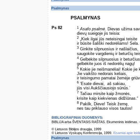
Psalmynas
PSALMYNAS
Ps 82
1
Asafo psalmė
. Dievas užima savo
dievų sueigoje jis teisia:
2
„Kiek ilgai jūs neteisingai teisite
ir būsite šališki nedorėliams! Sela.
3
Ginkite silpnuosius ir našlaičius,
saugokite vargdienių ir beturčių tei
4
Gelbėkite silpnuosius ir beturčius
gelbėkite juos iš nedorėlių nagų!
5
Kokie jie neišmanėliai! Kokie jie k
Jie vaikšto nedorais keliais,
ir teisingumo pamatai žemėje griūv
6
‘Esate dievai, ­ aš sakiau, ­
jūs visi Aukščiausiojo sūnūs.’
7
Tačiau mirsite kaip žmonės,
krisite kaip kiekvienas didžiūnas.“
8
Pakilk, Dieve! Teisk žemę,
nes tau priklauso visos tautos!
BIBLIOGRAFINIAI DUOMENYS:
BIBLIJA arba ŠVENTASIS RAŠTAS. Ekumeninis leidimas. – Vi
© Lietuvos Biblijos draugija, 1999
© Lietuvos Vyskupų Konferencija, 1999.
Išsamiai apie leid
Psalmynas