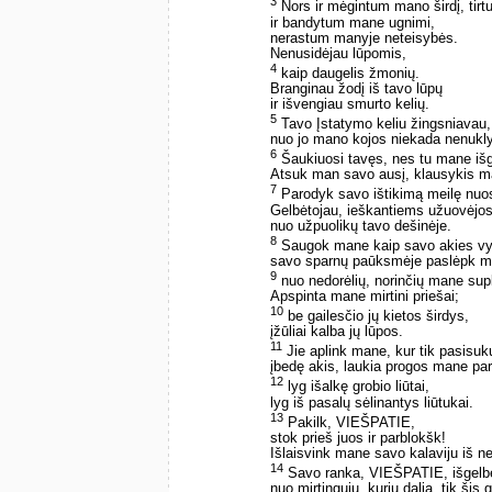
3
Nors ir mėgintum mano širdį, tir
ir bandytum mane ugnimi,
nerastum manyje neteisybės.
Nenusidėjau lūpomis,
4
kaip daugelis žmonių.
Branginau žodį iš tavo lūpų
ir išvengiau smurto kelių.
5
Tavo Įstatymo keliu žingsniavau,
nuo jo mano kojos niekada nenukl
6
Šaukiuosi tavęs, nes tu mane išgi
Atsuk man savo ausį, klausykis m
7
Parodyk savo ištikimą meilę nuos
Gelbėtojau, ieškantiems užuovėjo
nuo užpuolikų tavo dešinėje.
8
Saugok mane kaip savo akies vy
savo sparnų paūksmėje paslėpk 
9
nuo nedorėlių, norinčių mane supl
Apspinta mane mirtini priešai;
10
be gailesčio jų kietos širdys,
įžūliai kalba jų lūpos.
11
Jie aplink mane, kur tik pasisuk
įbedę akis, laukia progos mane par
12
lyg išalkę grobio liūtai,
lyg iš pasalų sėlinantys liūtukai.
13
Pakilk, VIEŠPATIE,
stok prieš juos ir parblokšk!
Išlaisvink mane savo kalaviju iš ne
14
Savo ranka, VIEŠPATIE, išgelbėk
nuo mirtingųjų, kurių dalia ­ tik šis