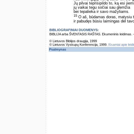
Jų pilvai teprisipildo to, ką esi ji
jų vaikai tegu sočiai sau glemžia
bei tepalieka ir savo mažyliams.
15
O aš, būdamas doras, matysiu t
ir pabudęs būsiu laimingas dėl tav
BIBLIOGRAFINIAI DUOMENYS:
BIBLIJA arba ŠVENTASIS RAŠTAS. Ekumeninis leidimas. – Vi
© Lietuvos Biblijos draugija, 1999
© Lietuvos Vyskupų Konferencija, 1999.
Išsamiai apie leid
Psalmynas