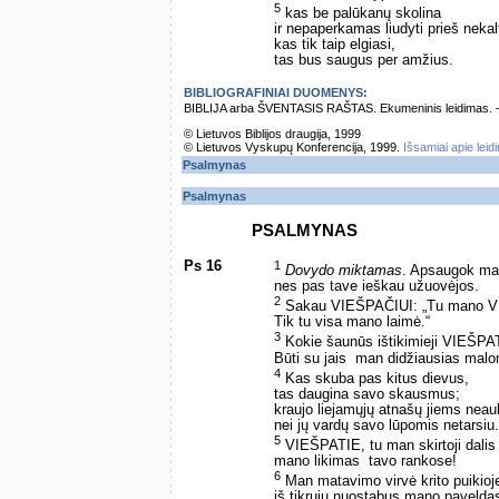
5
kas be palūkanų skolina
ir nepaperkamas liudyti prieš nekal
kas tik taip elgiasi,
tas bus saugus per amžius.
BIBLIOGRAFINIAI DUOMENYS:
BIBLIJA arba ŠVENTASIS RAŠTAS. Ekumeninis leidimas. – Vi
© Lietuvos Biblijos draugija, 1999
© Lietuvos Vyskupų Konferencija, 1999.
Išsamiai apie leid
Psalmynas
Psalmynas
PSALMYNAS
Ps 16
1
Dovydo miktamas
. Apsaugok ma
nes pas tave ieškau užuovėjos.
2
Sakau VIEŠPAČIUI: „Tu mano 
Tik tu visa mano laimė.“
3
Kokie šaunūs ištikimieji VIEŠP
Būti su jais ­ man didžiausias mal
4
Kas skuba pas kitus dievus,
tas daugina savo skausmus;
kraujo liejamųjų atnašų jiems neau
nei jų vardų savo lūpomis netarsiu.
5
VIEŠPATIE, tu man skirtoji dalis 
mano likimas ­ tavo rankose!
6
Man matavimo virvė krito puikioje
iš tikrųjų nuostabus mano pavelda