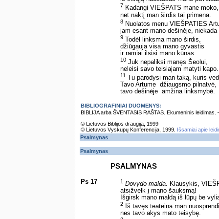
7
Kadangi VIEŠPATS mane moko, aš
net naktį man širdis tai primena.
8
Nuolatos menu VIEŠPATIES Art
jam esant mano dešinėje, niekada 
9
Todėl linksma mano širdis,
džiūgauja visa mano gyvastis
ir ramiai ilsisi mano kūnas.
10
Juk nepaliksi manęs Šeolui,
neleisi savo teisiajam matyti kapo.
11
Tu parodysi man taką, kuris ved
Tavo Artume ­ džiaugsmo pilnatvė,
tavo dešinėje ­ amžina linksmybė.
BIBLIOGRAFINIAI DUOMENYS:
BIBLIJA arba ŠVENTASIS RAŠTAS. Ekumeninis leidimas. – Vi
© Lietuvos Biblijos draugija, 1999
© Lietuvos Vyskupų Konferencija, 1999.
Išsamiai apie leid
Psalmynas
Psalmynas
PSALMYNAS
Ps 17
1
Dovydo malda
. Klausykis, VIEŠ
atsižvelk į mano šauksmą!
Išgirsk mano maldą iš lūpų be vyli
2
Iš tavęs teateina man nuosprendi
nes tavo akys mato teisybę.