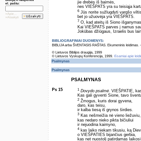
jie drebės iš baimės,
el. paštu:
nes VIEŠPATS yra su teisiąja kart
6
Jūs norite sužlugdyti vargšo vilti
»Apie...
bet jo užuovėja yra VIEŠPATS.
»Atsakyti
7
O, kad ateitų iš Siono išganymas 
Kai VIEŠPATS parves į namus sav
Jokūbas džiūgaus, Izraelis bus lai
BIBLIOGRAFINIAI DUOMENYS:
BIBLIJA arba ŠVENTASIS RAŠTAS. Ekumeninis leidimas. – Vi
© Lietuvos Biblijos draugija, 1999
© Lietuvos Vyskupų Konferencija, 1999.
Išsamiai apie leid
Psalmynas
Psalmynas
PSALMYNAS
Ps 15
1
Dovydo psalmė
. VIEŠPATIE, kas 
Kas gali gyventi Sione, tavo šven
2
Žmogus, kuris dorai gyvena,
daro, kas teisu,
ir kalba tiesą iš grynos širdies.
3
Kas nešmeižia nė vieno liežuviu,
kas nedaro nieko pikta bičiuliui
ir nejuodina kaimyno,
4
kas laiko niekam tikusiu, ką Die
o VIEŠPATIES bijančius gerbia,
kas net nuostolį patirdamas laikosi