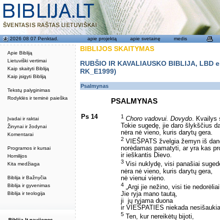
2026 08 07 Penktad.
apie projektą
apie svetainę
medis
BIBLIJOS SKAITYMAS
Apie Bibliją
Lietuviški vertimai
RUBŠIO IR KAVALIAUSKO BIBLIJA, LBD eku
Kaip skaityti Bibliją
RK_E1999)
Kaip įsigyti Bibliją
Psalmynas
Tekstų palyginimas
Rodyklės ir teminė paieška
PSALMYNAS
Ps 14
1
Choro vadovui. Dovydo
. Kvailys 
Įvadai ir raktai
Tokie sugedę, jie daro šlykščius d
Žinynai ir žodynai
nėra nė vieno, kuris darytų gera.
Komentarai
2
VIEŠPATS žvelgia žemyn iš dang
norėdamas pamatyti, ar yra kas pr
Programos ir kursai
ir ieškantis Dievo.
Homilijos
3
Visi nuklydę, visi panašiai suged
Kita medžiaga
nėra nė vieno, kuris darytų gera,
nė vienui vieno.
Biblija ir Bažnyčia
4
Biblija ir gyvenimas
„Argi jie nežino, visi tie nedorėlia
Jie ryja mano tautą,
Biblija ir teologija
ji ­ jų ryjama duona ­
ir VIEŠPATIES niekada nesišaukia
5
Ten, kur nereikėtų bijoti,
Biblija.lt naujienos