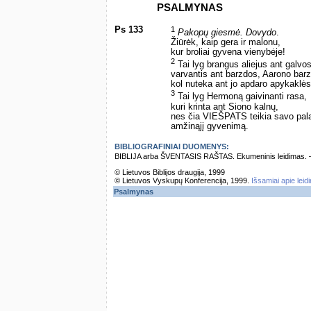
PSALMYNAS
Ps 133
1
Pakopų giesmė. Dovydo
.
Žiūrėk, kaip gera ir malonu,
kur broliai gyvena vienybėje!
2
Tai lyg brangus aliejus ant galvos
varvantis ant barzdos, Aarono bar
kol nuteka ant jo apdaro apykaklės
3
Tai lyg Hermoną gaivinanti rasa,
kuri krinta ant Siono kalnų,
nes čia VIEŠPATS teikia savo pala
amžinąjį gyvenimą.
BIBLIOGRAFINIAI DUOMENYS:
BIBLIJA arba ŠVENTASIS RAŠTAS. Ekumeninis leidimas. – Vi
© Lietuvos Biblijos draugija, 1999
© Lietuvos Vyskupų Konferencija, 1999.
Išsamiai apie leid
Psalmynas