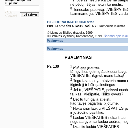
Pjovėjas nesurenka jos nė saujo
el. paštu:
nė pėdų rišėjas neturi ko neštis.
8
Tenesako praeiviai: „VIEŠPATIE
»Apie...
Laiminame jus VIEŠPATIES vardu
»Atsakyti
BIBLIOGRAFINIAI DUOMENYS:
BIBLIJA arba ŠVENTASIS RAŠTAS. Ekumeninis leidimas. – Vi
© Lietuvos Biblijos draugija, 1999
© Lietuvos Vyskupų Konferencija, 1999.
Išsamiai apie leid
Psalmynas
Psalmynas
PSALMYNAS
Ps 130
1
Pakopų giesmė
.
Iš nevilties gelmių šaukiuosi tav
VIEŠPATIE, išgirsk mano balsą!
2
Tegu tavo ausys atsiveria mano 
išgirsk jį ir būk gailestingas.
3
Jei tu, VIEŠPATIE, paisysi nuod
tai kas, Viešpatie, išliks gyvas?
4
Bet tu turi galią atleisti,
kad tavęs pagarbiai bijotume.
5
Nekantriai laukiu VIEŠPATIES p
ir jo žodžiu pasitikiu.
6
Laukiu VIEŠPATIES nekantriau,
negu sargybiniai laukia aušros, ne
7
Izraelis laukia VIEŠPATIES,