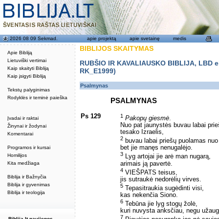
2026 08 09 Sekmad.
apie projektą
apie svetainę
medis
BIBLIJOS SKAITYMAS
Apie Bibliją
Lietuviški vertimai
RUBŠIO IR KAVALIAUSKO BIBLIJA, LBD eku
Kaip skaityti Bibliją
RK_E1999)
Kaip įsigyti Bibliją
Psalmynas
Tekstų palyginimas
Rodyklės ir teminė paieška
PSALMYNAS
Ps 129
1
Pakopų giesmė
.
Įvadai ir raktai
Nuo pat jaunystės buvau labai prie
Žinynai ir žodynai
tesako Izraelis, ­
Komentarai
2
buvau labai priešų puolamas nuo 
bet jie manęs nenugalėjo.
Programos ir kursai
3
Homilijos
Lyg artojai jie arė man nugarą,
arimais ją pavertė.
Kita medžiaga
4
VIEŠPATS teisus,
Biblija ir Bažnyčia
jis sutraukė nedorėlių virves.
Biblija ir gyvenimas
5
Tepasitraukia sugėdinti visi,
Biblija ir teologija
kas nekenčia Siono.
6
Tebūna jie lyg stogų žolė,
kuri nuvysta anksčiau, negu užaug
7
Biblija.lt naujienos