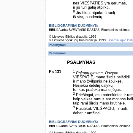
nes VIEŠPATIES yra gerumas,
ir jis turi galią atpirkti.
8
Jis tikrai atpirks Izraelį
iš visų nuodėmių.
BIBLIOGRAFINIAI DUOMENYS:
BIBLIJA arba ŠVENTASIS RAŠTAS. Ekumeninis leidimas. – Vi
© Lietuvos Biblijos draugija, 1999
© Lietuvos Vyskupų Konferencija, 1999.
Išsamiai apie leid
Psalmynas
Psalmynas
PSALMYNAS
Ps 131
1
Pakopų giesmė. Dovydo
.
VIEŠPATIE, mano širdis neišdidi
ir mano žvilgsnis neišpuikęs.
Nesiekiu didelių dalykų,
to, kas prašoka mano jėgas.
2
Priešingai, esu patenkintas ir ra
kaip vaikas ramus ant motinos keli
taip rami širdis mano krūtinėje.
3
Pasitikėk VIEŠPAČIU, Izraeli,
dabar ir amžinai!
BIBLIOGRAFINIAI DUOMENYS:
BIBLIJA arba ŠVENTASIS RAŠTAS. Ekumeninis leidimas. – Vi
© Lietuvos Biblijos draugija, 1999