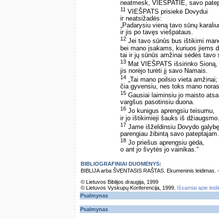
neatmesk, VIEŠPATIE, savo patep
11
VIEŠPATS prisiekė Dovydui
ir neatsižadės:
„Padarysiu vieną tavo sūnų karaliu
ir jis po tavęs viešpataus.
12
Jei tavo sūnūs bus ištikimi man
bei mano įsakams, kuriuos jiems 
tai ir jų sūnūs amžinai sėdės tavo 
13
Mat VIEŠPATS išsirinko Sioną,
jis norėjo turėti jį savo Namais.
14
„Tai mano poilsio vieta amžinai;
čia gyvensiu, nes toks mano noras
15
Gausiai laiminsiu jo maisto atsa
vargšus pasotinsiu duona.
16
Jo kunigus aprengsiu teisumu,
ir jo ištikimieji šauks iš džiaugsmo
17
Jame išželdinsiu Dovydo galybę
parengiau žibintą savo pateptajam.
18
Jo priešus aprengsiu gėda,
o ant jo švytės jo vainikas.“
BIBLIOGRAFINIAI DUOMENYS:
BIBLIJA arba ŠVENTASIS RAŠTAS. Ekumeninis leidimas. – Vi
© Lietuvos Biblijos draugija, 1999
© Lietuvos Vyskupų Konferencija, 1999.
Išsamiai apie leid
Psalmynas
Psalmynas