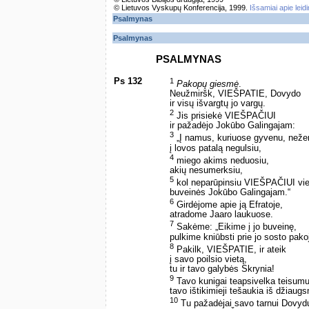
© Lietuvos Vyskupų Konferencija, 1999.
Išsamiai apie leid
Psalmynas
Psalmynas
PSALMYNAS
Ps 132
1
Pakopų giesmė
.
Neužmiršk, VIEŠPATIE, Dovydo
ir visų išvargtų jo vargų.
2
Jis prisiekė VIEŠPAČIUI
ir pažadėjo Jokūbo Galingajam:
3
„Į namus, kuriuose gyvenu, neže
į lovos patalą negulsiu,
4
miego akims neduosiu,
akių nesumerksiu,
5
kol neparūpinsiu VIEŠPAČIUI vie
buveinės Jokūbo Galingajam.“
6
Girdėjome apie ją Efratoje,
atradome Jaaro laukuose.
7
Sakėme: „Eikime į jo buveinę,
pulkime kniūbsti prie jo sosto pako
8
Pakilk, VIEŠPATIE, ir ateik
į savo poilsio vietą,
tu ir tavo galybės Skrynia!
9
Tavo kunigai teapsivelka teisumu
tavo ištikimieji tešaukia iš džiaug
10
Tu pažadėjai savo tarnui Dovydu