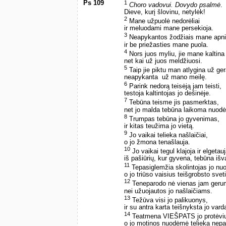
Ps 109
1
Choro vadovui. Dovydo psalmė
.
Dieve, kurį šlovinu, netylėk!
2
Mane užpuolė nedorėliai
ir meluodami mane persekioja.
3
Neapykantos žodžiais mane apn
ir be priežasties mane puola.
4
Nors juos myliu, jie mane kaltina
net kai už juos meldžiuosi.
5
Taip jie piktu man atlygina už ger
neapykanta ­ už mano meilę.
6
Parink nedorą teisėją jam teisti,
testoja kaltintojas jo dešinėje.
7
Tebūna teisme jis pasmerktas,
net jo malda tebūna laikoma nuod
8
Trumpas tebūna jo gyvenimas,
ir kitas teužima jo vietą.
9
Jo vaikai telieka našlaičiai,
o jo žmona tenašlauja.
10
Jo vaikai tegul klajoja ir elgetauj
iš pašiūrių, kur gyvena, tebūna išva
11
Tepasiglemžia skolintojas jo nu
o jo triūso vaisius teišgrobsto sveti
12
Teneparodo nė vienas jam geru
nei užuojautos jo našlaičiams.
13
Težūva visi jo palikuonys,
ir su antra karta teišnyksta jo vard
14
Teatmena VIEŠPATS jo protėvių
o jo motinos nuodėmė telieka nepa