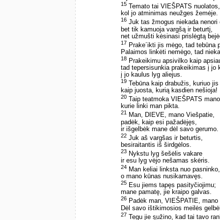
15
Temato tai VIEŠPATS nuolatos,
kol jo atminimas neužges žemėje.
16
Juk tas žmogus niekada nenori d
bet tik kamuoja vargšą ir beturtį,
net užmušti kėsinasi prislėgtą bej
17
Prake´ikti jis mėgo, tad tebūna 
Palaimos linkėti nemėgo, tad nieka
18
Prakeikimu apsivilko kaip apsia
tad tepersisunkia prakeikimas į jo
į jo kaulus lyg aliejus.
19
Tebūna kaip drabužis, kuriuo jis
kaip juosta, kurią kasdien nešioja!
20
Taip teatmoka VIEŠPATS mano k
kurie linki man pikta.
21
Man, DIEVE, mano Viešpatie,
padėk, kaip esi pažadėjęs,
ir išgelbėk mane dėl savo gerumo.
22
Juk aš vargšas ir beturtis,
besiraitantis iš širdgėlos.
23
Nykstu lyg šešėlis vakare
ir esu lyg vėjo nešamas skėris.
24
Man keliai linksta nuo pasninko,
o mano kūnas nusikamavęs.
25
Esu jiems tapęs pasityčiojimu;
mane pamatę, jie kraipo galvas.
26
Padėk man, VIEŠPATIE, mano 
Dėl savo ištikimosios meilės gelb
27
Tegu jie sužino, kad tai tavo ran