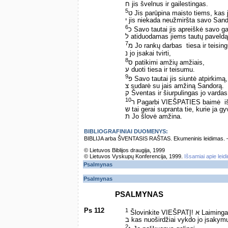
ח jis švelnus ir gailestingas.
5
ט Jis parūpina maisto tiems, kas j
י jis niekada neužmiršta savo San
6
כ Savo tautai jis apreiškė savo g
ל atiduodamas jiems tautų paveldą
7
מ Jo rankų darbas ­ tiesa ir teisi
נ jo įsakai tvirti,
8
ס patikimi amžių amžiais,
ע duoti tiesa ir teisumu.
9
פ Savo tautai jis siuntė atpirkimą,
צ sudarė su jais amžiną Sandorą.
ק Šventas ir šiurpulingas jo vardas
10
ר Pagarbi VIEŠPATIES baimė ­ i
ש tai gerai supranta tie, kurie ja g
ת Jo šlovė amžina.
BIBLIOGRAFINIAI DUOMENYS:
BIBLIJA arba ŠVENTASIS RAŠTAS. Ekumeninis leidimas. – Vi
© Lietuvos Biblijos draugija, 1999
© Lietuvos Vyskupų Konferencija, 1999.
Išsamiai apie leid
Psalmynas
Psalmynas
PSALMYNAS
Ps 112
1
Šlovinkite VI
ב kas nuoširdžiai vykdo jo įsakym
2