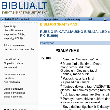
2026 08 06 Ketvirtad.
apie projektą
apie svetainę
medis
BIBLIJOS SKAITYMAS
Apie Bibliją
Lietuviški vertimai
RUBŠIO IR KAVALIAUSKO BIBLIJA, LBD eku
Kaip skaityti Bibliją
RK_E1999)
Kaip įsigyti Bibliją
Psalmynas
Tekstų palyginimas
Rodyklės ir teminė paieška
PSALMYNAS
Ps 108
1
Giesmė. Dovydo psalmė
.
Įvadai ir raktai
2
Žinynai ir žodynai
Mano širdis ištikima, Dieve,
mano širdis ištikima!
Komentarai
Giedosiu ir šlovinsiu tave!
Pabusk, mano širdie!
Programos ir kursai
3
Homilijos
Pabuskite, arfa ir lyra!
Aš pažadinsiu aušrą.
Kita medžiaga
4
Tautose dėkosiu tau, VIEŠPATIE
Biblija ir Bažnyčia
giedosiu tau šlovės giesmę tarp ta
Biblija ir gyvenimas
5
Juk tavo gerumas aukštesnis už d
Biblija ir teologija
6
Parodyk savo didybę aukštai dan
ir savo šlovę visoje žemėje!
7
Savo dešine išgelbėk ir išklausy
Biblija.lt naujienos