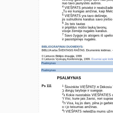
nuo tavo jaunystės aušros.
4
VIEŠPATS prisiekė ir neatsižadė
„Tu esi kunigas amžinai, kaip Mel
5
VIEŠPATS yra tavo dešinėje,
jis sutriuškins karalius savo įniršio
6
Jis teis tautas
ir pripildys mūšio lauką lavonų,
visoje žemėje nugalės karalius.
7
Savo žygyje jis atsigers iš upelio
ir pasistiprinęs nugalės.
BIBLIOGRAFINIAI DUOMENYS:
BIBLIJA arba ŠVENTASIS RAŠTAS. Ekumeninis leidimas. – Vi
© Lietuvos Biblijos draugija, 1999
© Lietuvos Vyskupų Konferencija, 1999.
Išsamiai apie leid
Psalmynas
Psalmynas
PSALMYNAS
Ps 111
1
Šlovinkite VIEŠ
ב dorųjų taryboje ir sueigoje.
2
ג Kokie nuostabūs VIEŠPATIES d
ד Visi, kurie jais žavisi, nori supras
3
ה Visa, ką jis daro, pilna jo garbė
o ו jo teisumas amžinas.
4
ז VIEŠPATS neleidžia mums užmir