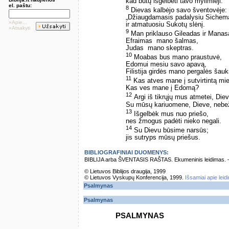
kad būtų išgelbėti tavo mylimieji.
el. paštu:
8
Dievas kalbėjo savo šventovėje:
„Džiaugdamasis padalysiu Sichem
»Apie...
ir atmatuosiu Sukotų slėnį.
»Atsakyti
9
Man priklauso Gileadas ir Manas
Efraimas ­ mano šalmas,
Judas ­ mano skeptras.
10
Moabas bus mano praustuvė,
Edomui mesiu savo apavą,
Filistija girdės mano pergalės šau
11
Kas atves mane į sutvirtintą mi
Kas ves mane į Edomą?
12
Argi iš tikrųjų mus atmetei, Die
Su mūsų kariuomene, Dieve, nebež
13
Išgelbėk mus nuo priešo,
nes žmogus padėti nieko negali.
14
Su Dievu būsime narsūs;
jis sutryps mūsų priešus.
BIBLIOGRAFINIAI DUOMENYS:
BIBLIJA arba ŠVENTASIS RAŠTAS. Ekumeninis leidimas. – Vi
© Lietuvos Biblijos draugija, 1999
© Lietuvos Vyskupų Konferencija, 1999.
Išsamiai apie leid
Psalmynas
Psalmynas
PSALMYNAS