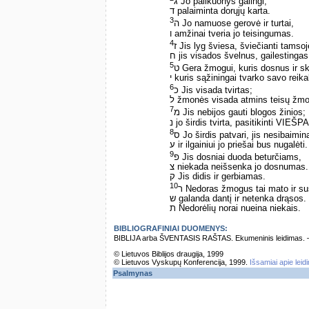
ג Jo palikuonys galingi,
ד palaiminta dorųjų karta.
3
ה Jo namuose gerovė ir turtai,
ו amžinai tveria jo teisingumas.
4
ז Jis lyg šviesa, šviečianti tamso
ח jis visados švelnus, gailestingas 
5
ט Gera žmogui, kuris dosnus ir sk
י kuris sąžiningai tvarko savo reika
6
כ Jis visada tvirtas;
ל žmonės visada atmins teisų žm
7
מ Jis nebijos gauti blogos žinios;
נ jo širdis tvirta, pasitikinti VIEŠP
8
ס Jo širdis patvari, jis nesibaimin
ע ir ilgainiui jo priešai bus nugalėti.
9
פ Jis dosniai duoda beturčiams,
צ niekada neišsenka jo dosnumas.
ק Jis didis ir gerbiamas.
10
ר Nedoras žmogus tai mato ir su
ש galanda dantį ir netenka drąsos.
ת Nedorėlių norai nueina niekais.
BIBLIOGRAFINIAI DUOMENYS:
BIBLIJA arba ŠVENTASIS RAŠTAS. Ekumeninis leidimas. – Vi
© Lietuvos Biblijos draugija, 1999
© Lietuvos Vyskupų Konferencija, 1999.
Išsamiai apie leid
Psalmynas