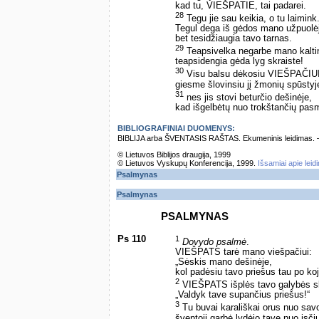
kad tu, VIEŠPATIE, tai padarei.
28
Tegu jie sau keikia, o tu laimink
Tegul dega iš gėdos mano užpuolėj
bet tesidžiaugia tavo tarnas.
29
Teapsivelka negarbe mano kaltin
teapsidengia gėda lyg skraiste!
30
Visu balsu dėkosiu VIEŠPAČIUI
giesme šlovinsiu jį žmonių spūstyj
31
nes jis stovi beturčio dešinėje,
kad išgelbėtų nuo trokštančių pasme
BIBLIOGRAFINIAI DUOMENYS:
BIBLIJA arba ŠVENTASIS RAŠTAS. Ekumeninis leidimas. – Vi
© Lietuvos Biblijos draugija, 1999
© Lietuvos Vyskupų Konferencija, 1999.
Išsamiai apie leid
Psalmynas
Psalmynas
PSALMYNAS
Ps 110
1
Dovydo psalmė
.
VIEŠPATS tarė mano viešpačiui:
„Sėskis mano dešinėje,
kol padėsiu tavo priešus tau po ko
2
VIEŠPATS išplės tavo galybės sk
„Valdyk tave supančius priešus!“
3
Tu buvai karališkai orus nuo sav
šventoji garbė lydėjo tave nuo įsči