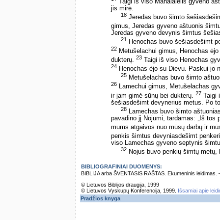
Taigi iš viso Mahalalelis gyveno a
jis mirė.
18
Jeredas buvo šimto šešiasdeši
gimus, Jeredas gyveno aštuonis šimtu
Jeredas gyveno devynis šimtus šešias
21
Henochas buvo šešiasdešimt pe
22
Metušelachui gimus, Henochas ėjo s
23
dukterų.
Taigi iš viso Henochas gyv
24
Henochas ėjo su Dievu. Paskui jo n
25
Metušelachas buvo šimto aštuon
26
Lamechui gimus, Metušelachas gyve
27
ir jam gimė sūnų bei dukterų.
Taigi 
šešiasdešimt devynerius metus. Po to 
28
Lamechas buvo šimto aštuonias
pavadino jį Nojumi, tardamas: „Iš tos
mums atgaivos nuo mūsų darbų ir mūs
penkis šimtus devyniasdešimt penkeri
viso Lamechas gyveno septynis šimtus
32
Nojus buvo penkių šimtų metų, 
BIBLIOGRAFINIAI DUOMENYS:
BIBLIJA arba ŠVENTASIS RAŠTAS. Ekumeninis leidimas. – Vi
© Lietuvos Biblijos draugija, 1999
© Lietuvos Vyskupų Konferencija, 1999.
Išsamiai apie leid
Pradžios knyga