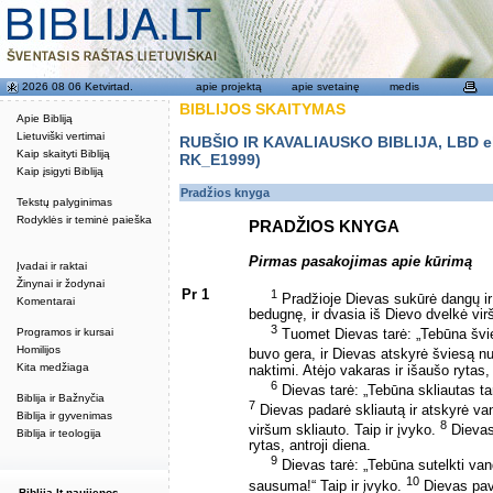
2026 08 06 Ketvirtad.
apie projektą
apie svetainę
medis
BIBLIJOS SKAITYMAS
Apie Bibliją
Lietuviški vertimai
RUBŠIO IR KAVALIAUSKO BIBLIJA, LBD eku
Kaip skaityti Bibliją
RK_E1999)
Kaip įsigyti Bibliją
Pradžios knyga
Tekstų palyginimas
Rodyklės ir teminė paieška
PRADŽIOS KNYGA
Pirmas pasakojimas apie kūrimą
Įvadai ir raktai
Žinynai ir žodynai
Pr 1
1
Pradžioje Dievas sukūrė dangų i
Komentarai
bedugnę, ir dvasia iš Dievo dvelkė vi
3
Programos ir kursai
Tuomet Dievas tarė: „Tebūna švie
Homilijos
buvo gera, ir Dievas atskyrė šviesą 
Kita medžiaga
naktimi. Atėjo vakaras ir išaušo rytas,
6
Dievas tarė: „Tebūna skliautas ta
Biblija ir Bažnyčia
7
Dievas padarė skliautą ir atskyrė va
Biblija ir gyvenimas
8
viršum skliauto. Taip ir įvyko.
Dievas 
Biblija ir teologija
rytas, antroji diena.
9
Dievas tarė: „Tebūna sutelkti van
10
sausuma!“ Taip ir įvyko.
Dievas pav
Biblija.lt naujienos