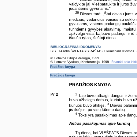
valdykite ją! Viešpataukite ir jūros ž
judantiems gyvūnams.“
29
Dievas tarė: „Štai daviau jums v
medžius, vedančius vaisius su sėklom
gyvuliams, visiems padangių paukšči
turintiems gyvybės alsavimą, ­ maistui
apžvelgė visa, ką buvo padaręs, ir iš t
išaušo rytas, šeštoji diena.
BIBLIOGRAFINIAI DUOMENYS:
BIBLIJA arba ŠVENTASIS RAŠTAS. Ekumeninis leidimas. – Vi
© Lietuvos Biblijos draugija, 1999
© Lietuvos Vyskupų Konferencija, 1999.
Išsamiai apie leid
Pradžios knyga
Pradžios knyga
PRADŽIOS KNYGA
Pr 2
1
Taip buvo atbaigti dangus ir žemė
buvo užbaigęs darbus, kuriais buvo užs
3
kuriuos buvo atlikęs.
Dievas palaimin
jis ilsėjosi po visų kūrimo darbų.
4
Toks yra pasakojimas apie dangų i
Antras pasakojimas apie kūrimą
Tą dieną, kai VIEŠPATS Dievas pa