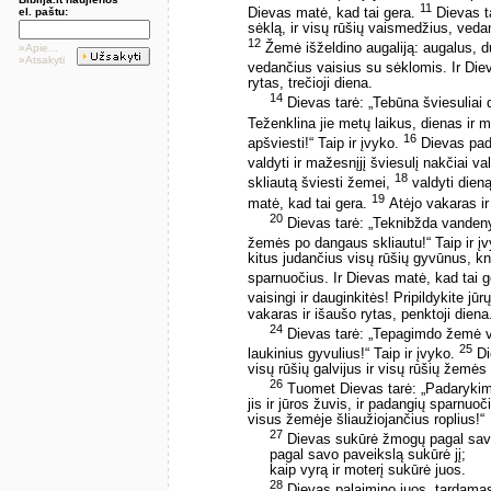
11
Dievas matė, kad tai gera.
Dievas t
el. paštu:
sėklą, ir visų rūšių vaismedžius, veda
12
Žemė išželdino augaliją: augalus, d
»Apie...
»Atsakyti
vedančius vaisius su sėklomis. Ir Die
rytas, trečioji diena.
14
Dievas tarė: „Tebūna šviesuliai d
Teženklina jie metų laikus, dienas ir 
16
apšviesti!“ Taip ir įvyko.
Dievas padar
valdyti ir mažesnįjį šviesulį nakčiai val
18
skliautą šviesti žemei,
valdyti dieną
19
matė, kad tai gera.
Atėjo vakaras ir 
20
Dievas tarė: „Teknibžda vanden
žemės po dangaus skliautu!“ Taip ir į
kitus judančius visų rūšių gyvūnus, kn
sparnuočius. Ir Dievas matė, kad tai 
vaisingi ir dauginkitės! Pripildykite j
vakaras ir išaušo rytas, penktoji diena
24
Dievas tarė: „Tepagimdo žemė vis
25
laukinius gyvulius!“ Taip ir įvyko.
Di
visų rūšių galvijus ir visų rūšių žemės
26
Tuomet Dievas tarė: „Padarykim
jis ir jūros žuvis, ir padangių sparnuoči
visus žemėje šliaužiojančius roplius!“
27
Dievas sukūrė žmogų pagal sav
pagal savo paveikslą sukūrė jį;
kaip vyrą ir moterį sukūrė juos.
28
Dievas palaimino juos, tardamas: 