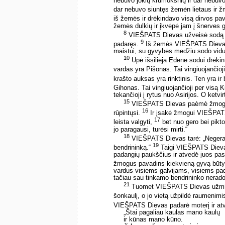
nebuvo jokių krūmokšnių ir dar nebuv
dar nebuvo siuntęs žemėn lietaus ir ž
iš žemės ir drėkindavo visą dirvos pavi
žemės dulkių ir įkvėpė jam į šnerves
8
VIEŠPATS Dievas užveisė sodą Ed
9
padaręs.
Iš žemės VIEŠPATS Dievas i
maistui, su gyvybės medžiu sodo vidur
10
Upė išsilieja Edene sodui drėkint
vardas yra Pišonas. Tai vingiuojančioj
krašto auksas yra rinktinis. Ten yra ir 
Gihonas. Tai vingiuojančioji per visą 
tekančioji į rytus nuo Asirijos. O ketvir
15
VIEŠPATS Dievas paėmė žmogų ir 
16
rūpintųsi.
Ir įsakė žmogui VIEŠPATS
17
leista valgyti,
bet nuo gero bei pikto
jo paragausi, turėsi mirti.“
18
VIEŠPATS Dievas tarė: „Negera 
19
bendrininką.“
Taigi VIEŠPATS Dievas
padangių paukščius ir atvedė juos pas
žmogus pavadins kiekvieną gyvą būtyb
vardus visiems galvijams, visiems pa
tačiau sau tinkamo bendrininko nerado
21
Tuomet VIEŠPATS Dievas užmigd
šonkaulį, o jo vietą užpildė raumenimi
VIEŠPATS Dievas padarė moterį ir at
„Štai pagaliau kaulas mano kaulų
ir kūnas mano kūno.