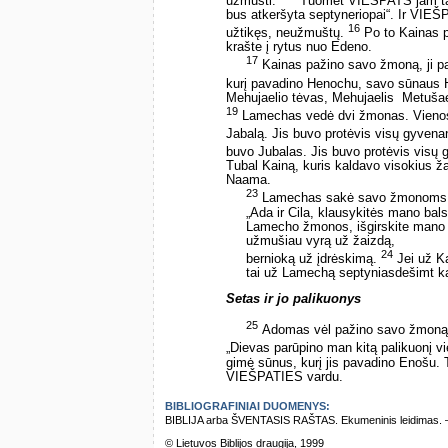
užmušti.“
Tuomet VIEŠPATS jam tarė
bus atkeršyta septyneriopai“. Ir VIEŠ
16
užtikęs, neužmuštų.
Po to Kainas p
krašte į rytus nuo Edeno.
17
Kainas pažino savo žmoną, ji pa
kurį pavadino Henochu, savo sūnaus
Mehujaelio tėvas, Mehujaelis ­ Metušae
19
Lamechas vedė dvi žmonas. Vienos v
Jabalą. Jis buvo protėvis visų gyvena
buvo Jubalas. Jis buvo protėvis visų gr
Tubal Kainą, kuris kaldavo visokius ža
Naama.
23
Lamechas sakė savo žmonoms
„Ada ir Cila, klausykitės mano bals
Lamecho žmonos, išgirskite mano 
užmušiau vyrą už žaizdą,
24
bernioką už įdrėskimą.
Jei už Ka
tai už Lamechą septyniasdešimt ka
Setas ir jo palikuonys
25
Adomas vėl pažino savo žmoną, j
„Dievas parūpino man kitą palikuonį vi
gimė sūnus, kurį jis pavadino Enošu.
VIEŠPATIES vardu.
BIBLIOGRAFINIAI DUOMENYS:
BIBLIJA arba ŠVENTASIS RAŠTAS. Ekumeninis leidimas. – Vi
© Lietuvos Biblijos draugija, 1999