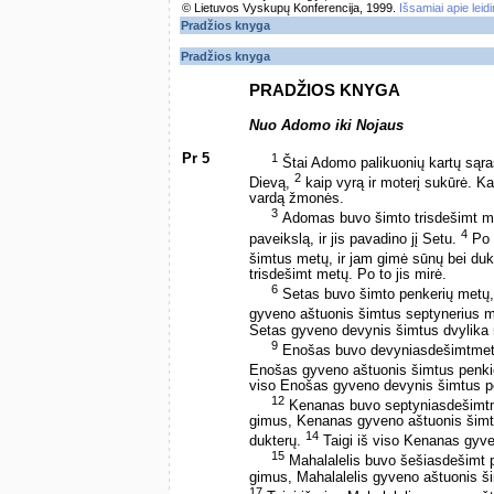
© Lietuvos Vyskupų Konferencija, 1999.
Išsamiai apie leid
Pradžios knyga
Pradžios knyga
PRADŽIOS KNYGA
Nuo Adomo iki Nojaus
Pr 5
1
Štai Adomo palikuonių kartų sąra
2
Dievą,
kaip vyrą ir moterį sukūrė. Kai
vardą žmonės.
3
Adomas buvo šimto trisdešimt met
4
paveikslą, ir jis pavadino jį Setu.
Po 
šimtus metų, ir jam gimė sūnų bei duk
trisdešimt metų. Po to jis mirė.
6
Setas buvo šimto penkerių metų
gyveno aštuonis šimtus septynerius m
Setas gyveno devynis šimtus dvylika m
9
Enošas buvo devyniasdešimtmeti
Enošas gyveno aštuonis šimtus penkio
viso Enošas gyveno devynis šimtus pe
12
Kenanas buvo septyniasdešimtme
gimus, Kenanas gyveno aštuonis šimtu
14
dukterų.
Taigi iš viso Kenanas gyve
15
Mahalalelis buvo šešiasdešimt 
gimus, Mahalalelis gyveno aštuonis ši
17