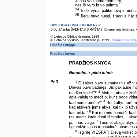
Ji bus vadinama moterimi,
nes iš vyro buvo paimta.“
24
Todėl vyras paliks tėvą ir motiną
25
Jiedu buvo nuogi, žmogus ir jo 
BIBLIOGRAFINIAI DUOMENYS:
BIBLIJA arba ŠVENTASIS RAŠTAS. Ekumeninis leidimas. – Vi
© Lietuvos Biblijos draugija, 1999
© Lietuvos Vyskupų Konferencija, 1999.
Išsamiai apie leid
Pradžios knyga
Pradžios knyga
PRADŽIOS KNYGA
Nuopolis ir pikto kilmė
Pr 3
1
O žaltys buvo sumanesnis už vis
Dievas buvo padaręs. Jis paklausė mote
2
medžio sode!’?“
Moteris atsakė žalč
apie vaisių to medžio, kuris sodo vidur
4
kad nemirtumėte!’“
Bet žaltys tarė mo
kad atsivers jums akys, kai tik jo užval
6
kas pikta.“
Kai moteris pamatė, kad t
tas medis žada duoti išminties, ji skyn
7
ja, ir šis valgė.
Tuomet abiejų akys at
figmedžio lapus ir pasidarė juosmens 
8
Išgirdę VIEŠPATĮ Dievą vaikščioja