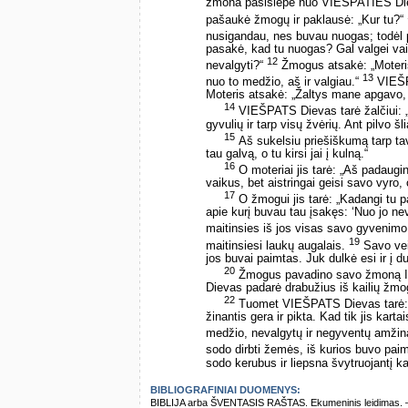
žmona pasislėpė nuo VIEŠPATIES Die
pašaukė žmogų ir paklausė: „Kur tu?“
nusigandau, nes buvau nuogas; todėl 
pasakė, kad tu nuogas? Gal valgei vai
12
nevalgyti?“
Žmogus atsakė: „Moteris
13
nuo to medžio, aš ir valgiau.“
VIEŠPA
Moteris atsakė: „Žaltys mane apgavo, a
14
VIEŠPATS Dievas tarė žalčiui: „K
gyvulių ir tarp visų žvėrių. Ant pilvo 
15
Aš sukelsiu priešiškumą tarp tavęs
tau galvą, o tu kirsi jai į kulną.“
16
O moteriai jis tarė: „Aš padau
vaikus, bet aistringai geisi savo vyro, 
17
O žmogui jis tarė: „Kadangi tu 
apie kurį buvau tau įsakęs: ‘Nuo jo nev
maitinsies iš jos visas savo gyvenim
19
maitinsiesi laukų augalais.
Savo vei
jos buvai paimtas. Juk dulkė esi ir į du
20
Žmogus pavadino savo žmoną Iev
Dievas padarė drabužius iš kailių žmog
22
Tuomet VIEŠPATS Dievas tarė: „
žinantis gera ir pikta. Kad tik jis kar
medžio, nevalgytų ir negyventų amžin
sodo dirbti žemės, iš kurios buvo pai
sodo kerubus ir liepsna švytruojantį k
BIBLIOGRAFINIAI DUOMENYS:
BIBLIJA arba ŠVENTASIS RAŠTAS. Ekumeninis leidimas. – Vi