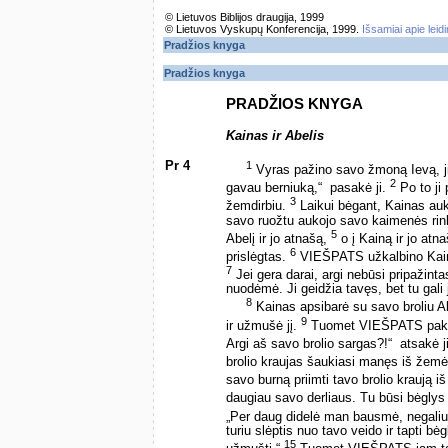
© Lietuvos Biblijos draugija, 1999
© Lietuvos Vyskupų Konferencija, 1999.
Išsamiai apie leid
Pradžios knyga
Pradžios knyga
PRADŽIOS KNYGA
Kainas ir Abelis
Pr 4
1
Vyras pažino savo žmoną Ievą, j
2
gavau berniuką,“ ­ pasakė ji.
Po to ji 
3
žemdirbiu.
Laikui bėgant, Kainas au
savo ruožtu aukojo savo kaimenės rin
5
Abelį ir jo atnašą,
o į Kainą ir jo atn
6
prislėgtas.
VIEŠPATS užkalbino Kainą:
7
Jei gera darai, argi nebūsi pripažinta
nuodėmė. Ji geidžia tavęs, bet tu gali j
8
Kainas apsibarė su savo broliu Abe
9
ir užmušė jį.
Tuomet VIEŠPATS paklaus
Argi aš savo brolio sargas?!“ ­ atsakė j
brolio kraujas šaukiasi manęs iš žem
savo burną priimti tavo brolio kraują i
daugiau savo derliaus. Tu būsi bėglys
„Per daug didelė man bausmė, negaliu 
turiu slėptis nuo tavo veido ir tapti b
15