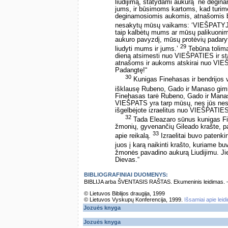
liudijimą, statydami aukurą ­ ne deg
jums, ir būsimoms kartoms, kad turim
deginamosiomis aukomis, atnašomis be
nesakytų mūsų vaikams: ‘VIEŠPATYJE 
taip kalbėtų mums ar mūsų palikuonims
aukuro pavyzdį, mūsų protėvių padar
29
liudyti mums ir jums.’
Tebūna tolima
dieną atsimesti nuo VIEŠPATIES ir st
atnašoms ir aukoms atskirai nuo VIEŠ
Padangtę!“
30
Kunigas Finehasas ir bendrijos va
išklausę Rubeno, Gado ir Manaso gimi
Finehasas tarė Rubeno, Gado ir Man
VIEŠPATS yra tarp mūsų, nes jūs nesa
išgelbėjote izraelitus nuo VIEŠPATIE
32
Tada Eleazaro sūnus kunigas Fi
žmonių, gyvenančių Gileado krašte, pas
33
apie reikalą.
Izraelitai buvo patenkin
juos į karą naikinti krašto, kuriame 
žmonės pavadino aukurą Liudijimu. Ji
Dievas.“
BIBLIOGRAFINIAI DUOMENYS:
BIBLIJA arba ŠVENTASIS RAŠTAS. Ekumeninis leidimas. – Vi
© Lietuvos Biblijos draugija, 1999
© Lietuvos Vyskupų Konferencija, 1999.
Išsamiai apie leid
Jozuės knyga
Jozuės knyga