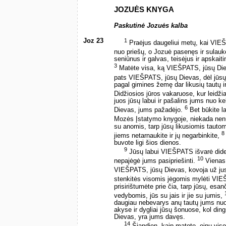
JOZUĖS KNYGA
Paskutinė Jozuės kalba
Joz 23
1
Praėjus daugeliui metų, kai VIEŠ
nuo priešų, o Jozuė pasenęs ir sulauk
seniūnus ir galvas, teisėjus ir apskaiti
3
Matėte visa, ką VIEŠPATS, jūsų Die
pats VIEŠPATS, jūsų Dievas, dėl jūs
pagal gimines žemę dar likusių tautų i
Didžiosios jūros vakaruose, kur leidži
juos jūsų labui ir pašalins jums nuo k
6
Dievas, jums pažadėjo.
Bet būkite la
Mozės Įstatymo knygoje, niekada nenut
su anomis, tarp jūsų likusiomis tautomi
8
jiems netarnaukite ir jų negarbinkite,
buvote ligi šios dienos.
9
Jūsų labui VIEŠPATS išvarė dideles
10
nepajėgė jums pasipriešinti.
Vienas 
VIEŠPATS, jūsų Dievas, kovoja už ju
stenkitės visomis jėgomis mylėti VI
prisirištumėte prie čia, tarp jūsų, esa
vedybomis, jūs su jais ir jie su jumis,
daugiau nebevarys anų tautų jums nuo 
akyse ir dygliai jūsų šonuose, kol din
Dievas, yra jums davęs.
14