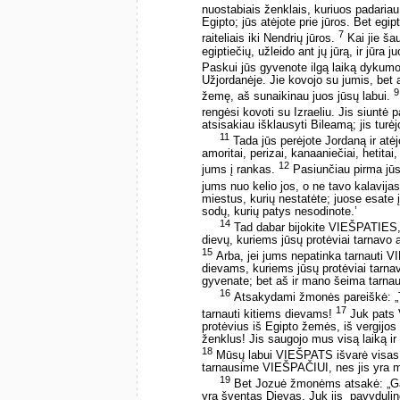
nuostabiais ženklais, kuriuos padariau,
Egipto; jūs atėjote prie jūros. Bet egip
7
raiteliais iki Nendrių jūros.
Kai jie ša
egiptiečių, užleido ant jų jūrą, ir jūra
Paskui jūs gyvenote ilgą laiką dykum
Užjordanėje. Jie kovojo su jumis, bet 
9
žemę, aš sunaikinau juos jūsų labui.
rengėsi kovoti su Izraeliu. Jis siuntė
atsisakiau išklausyti Bileamą; jis turėj
11
Tada jūs perėjote Jordaną ir atėj
amoritai, perizai, kanaaniečiai, hetitai,
12
jums į rankas.
Pasiunčiau pirma jūsų
jums nuo kelio jos, o ne tavo kalavija
miestus, kurių nestatėte; juose esate 
sodų, kurių patys nesodinote.’
14
Tad dabar bijokite VIEŠPATIES, ta
dievų, kuriems jūsų protėviai tarnavo
15
Arba, jei jums nepatinka tarnauti V
dievams, kuriems jūsų protėviai tarna
gyvenate; bet aš ir mano šeima tarn
16
Atsakydami žmonės pareiškė: „T
17
tarnauti kitiems dievams!
Juk pats 
protėvius iš Egipto žemės, iš vergij
ženklus! Jis saugojo mus visą laiką ir 
18
Mūsų labui VIEŠPATS išvarė visas t
tarnausime VIEŠPAČIUI, nes jis yra 
19
Bet Jozuė žmonėms atsakė: „Gal
yra šventas Dievas. Juk jis ­ pavyduli