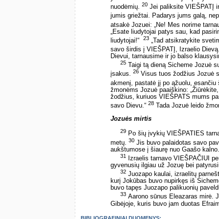
20
nuodėmių.
Jei paliksite VIEŠPATĮ ir
jumis griežtai. Padarys jums galą, n
atsakė Jozuei: „Ne! Mes norime tarn
„Esate liudytojai patys sau, kad pasir
23
liudytojai!“ ­
„Tad atsikratykite svetimų
savo širdis į VIEŠPATĮ, Izraelio Dievą
Dievui, tarnausime ir jo balso klausys
25
Taigi tą dieną Sicheme Jozuė su
26
įsakus.
Visus tuos žodžius Jozuė s
akmenį, pastatė jį po ąžuolu, esanči
žmonėms Jozuė paaiškino: „Žiūrėkite, 
žodžius, kuriuos VIEŠPATS mums pasakė;
28
savo Dievu.“
Tada Jozuė leido žmon
Jozuės mirtis
29
Po šių įvykių VIEŠPATIES tarn
30
metų.
Jis buvo palaidotas savo pav
aukštumose į šiaurę nuo Gaašo kalno
31
Izraelis tarnavo VIEŠPAČIUI pe
gyvenusių ilgiau už Jozuę bei patyrus
32
Juozapo kaulai, izraelitų parnešt
kurį Jokūbas buvo nupirkęs iš Sichem
buvo tapęs Juozapo palikuonių paveld
33
Aarono sūnus Eleazaras mirė. Ji
Gibėjoje, kuris buvo jam duotas Efra
BIBLIOGRAFINIAI DUOMENYS: