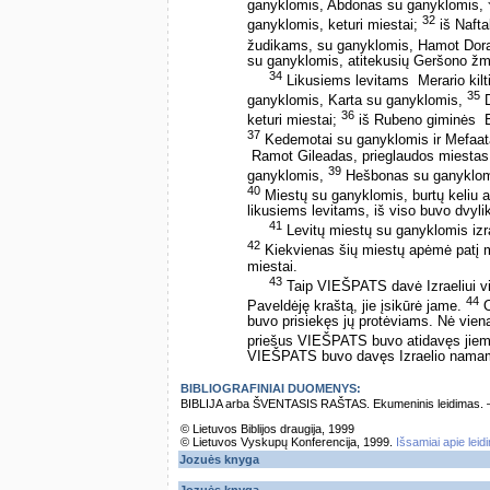
ganyklomis, Abdonas su ganyklomis,
32
ganyklomis, keturi miestai;
iš Nafta
žudikams, su ganyklomis, Hamot Doras
su ganyklomis, atitekusių Geršono žmon
34
Likusiems levitams ­ Merario kil
35
ganyklomis, Karta su ganyklomis,
D
36
keturi miestai;
iš Rubeno giminės ­ 
37
Kedemotai su ganyklomis ir Mefaata
­ Ramot Gileadas, prieglaudos miest
39
ganyklomis,
Hešbonas su ganyklomis
40
Miestų su ganyklomis, burtų keliu at
likusiems levitams, iš viso buvo dvyli
41
Levitų miestų su ganyklomis izra
42
Kiekvienas šių miestų apėmė patį mi
miestai.
43
Taip VIEŠPATS davė Izraeliui vis
44
Paveldėję kraštą, jie įsikūrė jame.
O
buvo prisiekęs jų protėviams. Nė viena
priešus VIEŠPATS buvo atidavęs jiem
VIEŠPATS buvo davęs Izraelio namams
BIBLIOGRAFINIAI DUOMENYS:
BIBLIJA arba ŠVENTASIS RAŠTAS. Ekumeninis leidimas. – Vi
© Lietuvos Biblijos draugija, 1999
© Lietuvos Vyskupų Konferencija, 1999.
Išsamiai apie leid
Jozuės knyga