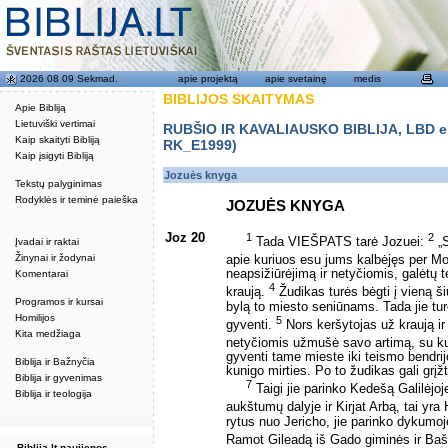
2026 08 09 Sekmad.
apie projektą
apie svetainę
medis
BIBLIJOS SKAITYMAS
Apie Bibliją
Lietuviški vertimai
RUBŠIO IR KAVALIAUSKO BIBLIJA, LBD eku
Kaip skaityti Bibliją
RK_E1999)
Kaip įsigyti Bibliją
Jozuės knyga
Tekstų palyginimas
Rodyklės ir teminė paieška
JOZUĖS KNYGA
Joz 20
1
2
Tada VIEŠPATS tarė Jozuei:
„S
Įvadai ir raktai
Žinynai ir žodynai
apie kuriuos esu jums kalbėjęs per M
neapsižiūrėjimą ir netyčiomis, galėtų 
Komentarai
4
kraują.
Žudikas turės bėgti į vieną ši
Programos ir kursai
bylą to miesto seniūnams. Tada jie turės
Homilijos
5
gyventi.
Nors keršytojas už kraują ir 
Kita medžiaga
netyčiomis užmušė savo artimą, su ku
gyventi tame mieste iki teismo bendrijos
Biblija ir Bažnyčia
kunigo mirties. Po to žudikas gali grį
Biblija ir gyvenimas
7
Taigi jie parinko Kedešą Galilėjo
Biblija ir teologija
aukštumų dalyje ir Kirjat Arbą, tai y
rytus nuo Jericho, jie parinko dykumo
Ramot Gileadą iš Gado giminės ir Ba
Biblija.lt naujienos