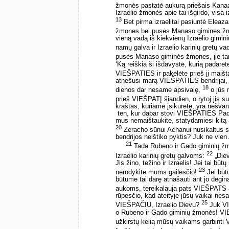
žmonės pastatė aukurą priešais Kanaan
Izraelio žmonės apie tai išgirdo, visa izr
13
Bet pirma izraelitai pasiuntė Eleaz
žmones bei pusės Manaso giminės žm
vieną vadą iš kiekvienų Izraelio gimin
namų galva ir Izraelio karinių gretų v
pusės Manaso giminės žmones, jie ta
‘Ką reiškia ši išdavystė, kurią padarė
VIEŠPATIES ir pakėlėte prieš jį maišt
atnešusi marą VIEŠPATIES bendrijai, 
18
dienos dar nesame apsivalę,
o jūs 
prieš VIEŠPATĮ šiandien, o rytoj jis s
kraštas, kuriame įsikūrėte, yra nešvar
­ ten, kur dabar stovi VIEŠPATIES Pad
mus nemaištaukite, statydamiesi kitą
20
Zeracho sūnui Achanui nusikaltus sun
bendrijos neištiko pyktis? Juk ne vien
21
Tada Rubeno ir Gado giminių ž
22
Izraelio karinių gretų galvoms:
„Die
Jis žino, težino ir Izraelis! Jei tai b
23
nerodykite mums gailesčio!
Jei būt
būtume tai darę atnašauti ant jo deg
aukoms, tereikalauja pats VIEŠPATS 
rūpesčio, kad ateityje jūsų vaikai nes
25
VIEŠPAČIU, Izraelio Dievu?
Juk VIE
o Rubeno ir Gado giminių žmonės! VIEŠ
užkirstų kelią mūsų vaikams garbinti