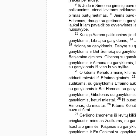
įsakęs per Mozę.
9
Iš Judo ir Simeono giminių buvo d
palikuonims ­ vienai levitams priklaus
11
pirmas burtų metimas.
Jiems buvo du
Hebronas, drauge su gretimomis gany
laukai ir jam pavaldžios gyvenvietės j
nuosavybė.
13
Kunigo Aarono palikuonims jie d
14
ganyklomis, Libną su ganyklomis,
J
15
Holoną su ganyklomis, Debyrą su 
ganyklomis ir Bet Šemešą su ganyklomi
Benjamino giminės ­ Gibeoną su gany
ganyklomis ir Almoną su ganyklomis, 
su ganyklomis iš viso buvo trylika.
20
O kitoms Kehato žmonių kiltims ­
21
atiduoti miestai iš Efraimo giminės.
žudikams, su ganyklomis Efraimo auk
su ganyklomis ir Bet Horonas su ganyk
ganyklomis, Gibetonas su ganyklomi
25
ganyklomis, keturi miestai.
Iš pusės
26
Rimonas, du miestai.
Kitoms Kehato
buvo dešimt.
27
Geršono žmonėms iš levitų kilči
prieglaudos miestas žudikams, su gan
Isacharo giminės ­ Kišjonas su ganyk
ganyklomis ir En Ganimai su ganyklom