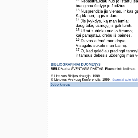
Nepasitraukiau nuo jo ištartų į
branginau širdyje jo žodžius.
13
Nusprendžia jis vienas, ir kas gal
Ką tik nori, tą jis ir daro.
14
Jis įvykdys, ką man lemia;
daug tokių užmojų jis gali turėti.
15
Užtat sutrinku nuo jo Artumo;
kai pamąstau, drebu iš baimės.
16
Dievas atėmė man drąsą,
Visagalis sukėlė man baimę.
17
O, kad galėčiau pradingti tamsy
ir tamsus debesis uždengtų man v
BIBLIOGRAFINIAI DUOMENYS:
BIBLIJA arba ŠVENTASIS RAŠTAS. Ekumeninis leidimas. – Vi
© Lietuvos Biblijos draugija, 1999
© Lietuvos Vyskupų Konferencija, 1999.
Išsamiai apie leid
Jobo knyga