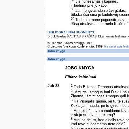
Jis nunešamas į kapines,
ir budima prie jo kapo.
33
Jam lengvas slėnio žvirgždas,
tūkstančiai eina jo laidotuvių eisen
34
Tad kaip mane paguosite savo t
Jūsų atsakymai ­ tik melo likučiai.“
BIBLIOGRAFINIAI DUOMENYS:
BIBLIJA arba ŠVENTASIS RAŠTAS. Ekumeninis leidimas. – Vi
© Lietuvos Biblijos draugija, 1999
© Lietuvos Vyskupų Konferencija, 1999.
Išsamiai apie leid
Jobo knyga
Jobo knyga
JOBO KNYGA
Elifazo kaltinimai
Job 22
1
Tada Elifazas Temanas atsakyda
2
„Argi gali žmogus būti Dievui na
Žinoma, išmintingas žmogus gali b
3
Ką Visagalis gauna, jei tu teisus
Kokia jam nauda, jei tu gyveni be 
4
Argi jis dėl tavo pamaldumo tave 
ir stoja su tavimi į teismą?
5
Argi ne dėl to, kad didelis tavo 
kad tavo nuodėmėms nėra galo?
6