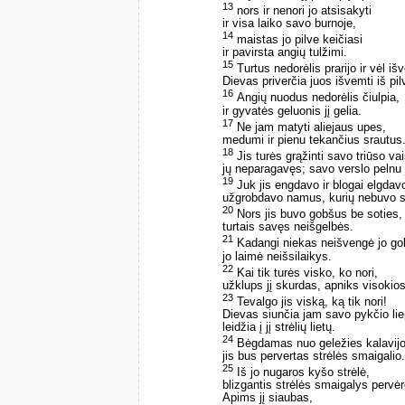
13
nors ir nenori jo atsisakyti
ir visa laiko savo burnoje,
14
maistas jo pilve keičiasi
ir pavirsta angių tulžimi.
15
Turtus nedorėlis prarijo ir vėl iš
Dievas priverčia juos išvemti iš pil
16
Angių nuodus nedorėlis čiulpia,
ir gyvatės geluonis jį gelia.
17
Ne jam matyti aliejaus upes,
medumi ir pienu tekančius srautus
18
Jis turės grąžinti savo triūso vai
jų neparagavęs; savo verslo pelnu 
19
Juk jis engdavo ir blogai elgdav
užgrobdavo namus, kurių nebuvo s
20
Nors jis buvo gobšus be soties,
turtais savęs neišgelbės.
21
Kadangi niekas neišvengė jo g
jo laimė neišsilaikys.
22
Kai tik turės visko, ko nori,
užklups jį skurdas, apniks visokio
23
Tevalgo jis viską, ką tik nori!
Dievas siunčia jam savo pykčio li
leidžia į jį strėlių lietų.
24
Bėgdamas nuo geležies kalavijo
jis bus pervertas strėlės smaigalio.
25
Iš jo nugaros kyšo strėlė,
blizgantis strėlės smaigalys pervėrė
Apims jį siaubas,