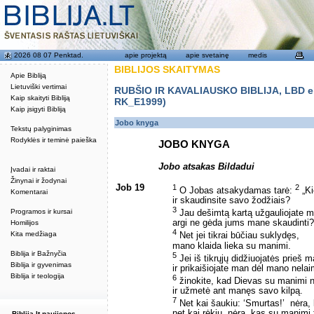
2026 08 07 Penktad.
apie projektą
apie svetainę
medis
BIBLIJOS SKAITYMAS
Apie Bibliją
Lietuviški vertimai
RUBŠIO IR KAVALIAUSKO BIBLIJA, LBD eku
Kaip skaityti Bibliją
RK_E1999)
Kaip įsigyti Bibliją
Jobo knyga
Tekstų palyginimas
Rodyklės ir teminė paieška
JOBO KNYGA
Jobo atsakas Bildadui
Įvadai ir raktai
Žinynai ir žodynai
Job 19
1
2
O Jobas atsakydamas tarė:
„Ki
Komentarai
ir skaudinsite savo žodžiais?
3
Programos ir kursai
Jau dešimtą kartą užgauliojate 
argi ne gėda jums mane skaudinti?
Homilijos
4
Kita medžiaga
Net jei tikrai būčiau suklydęs,
mano klaida lieka su manimi.
Biblija ir Bažnyčia
5
Jei iš tikrųjų didžiuojatės prieš 
Biblija ir gyvenimas
ir prikaišiojate man dėl mano nela
Biblija ir teologija
6
žinokite, kad Dievas su manimi n
ir užmetė ant manęs savo kilpą.
7
Net kai šaukiu: ‘Smurtas!’ ­ nėra,
net kai rėkiu, nėra, kas su manimi t
Biblija.lt naujienos