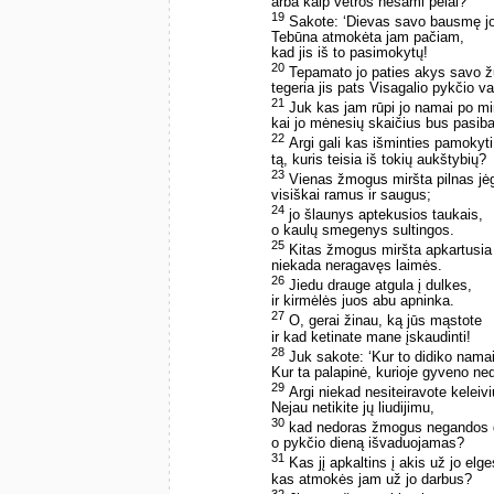
arba kaip vėtros nešami pelai?
19
Sakote: ‘Dievas savo bausmę jo
Tebūna atmokėta jam pačiam,
kad jis iš to pasimokytų!
20
Tepamato jo paties akys savo žū
tegeria jis pats Visagalio pykčio va
21
Juk kas jam rūpi jo namai po mir
kai jo mėnesių skaičius bus pasib
22
Argi gali kas išminties pamokyti 
tą, kuris teisia iš tokių aukštybių?
23
Vienas žmogus miršta pilnas jė
visiškai ramus ir saugus;
24
jo šlaunys aptekusios taukais,
o kaulų smegenys sultingos.
25
Kitas žmogus miršta apkartusia 
niekada neragavęs laimės.
26
Jiedu drauge atgula į dulkes,
ir kirmėlės juos abu apninka.
27
O, gerai žinau, ką jūs mąstote
ir kad ketinate mane įskaudinti!
28
Juk sakote: ‘Kur to didiko nama
Kur ta palapinė, kurioje gyveno ned
29
Argi niekad nesiteiravote keleiv
Nejau netikite jų liudijimu,
30
kad nedoras žmogus negandos 
o pykčio dieną išvaduojamas?
31
Kas jį apkaltins į akis už jo elge
kas atmokės jam už jo darbus?
32