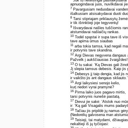
Juk tu neteisingai pasilaikydavai 
apnuogindavai juos, nuvilkdavai ji
7
Pavargusiam neduodavai vandens 
išalkusiam atsisakydavai duoti du
8
Tarsi stipriajam priklausytų žemė
ir tik išrinktieji joje tegyventų!
9
Išvarydavai našles tuščiomis ra
atstumdavai našlaičių rankas.
10
Todėl spąstai ir supa tave iš vis
tave apima ūmus siaubas
11
arba tokia tamsa, kad negali mat
ir potvynis tave skandina.
12
Argi Dievas negyvena dangaus 
Pažvelk į aukščiausias žvaigždes!
13
O tu sakai: ‘Ką Dievas gali žinot
Jį slepia tamsus debesis. Kaip jis 
14
Debesys jį taip dengia, kad jis 
ir vaikšto jis ant dangaus skliauto.’
15
Argi laikysiesi senojo kelio,
kurį nedori vyrai pramynė?
16
Pirma laiko juos pagavo mirtis,
tarsi potvynis nunešė pastatą.
17
Dievui jie sakė: ‘Atstok nuo mūs
ir: ‘Ką gali Visagalis mums padaryt
18
Tačiau jis pripildė jų namus gėry
(Nedorėlių galvosena man atstumia
19
Teisieji, tai matydami, džiaugias
nekaltieji iš jų tyčiojasi:
20