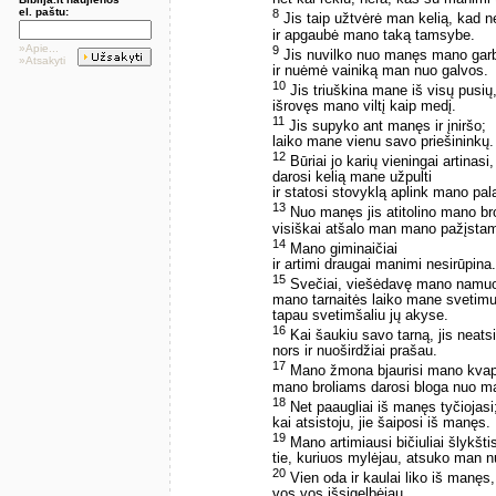
el. paštu:
8
Jis taip užtvėrė man kelią, kad ne
ir apgaubė mano taką tamsybe.
»Apie...
9
Jis nuvilko nuo manęs mano gar
»Atsakyti
ir nuėmė vainiką man nuo galvos.
10
Jis triuškina mane iš visų pusių
išrovęs mano viltį kaip medį.
11
Jis supyko ant manęs ir įniršo;
laiko mane vienu savo priešininkų.
12
Būriai jo karių vieningai artinasi,
darosi kelią mane užpulti
ir statosi stovyklą aplink mano pal
13
Nuo manęs jis atitolino mano bro
visiškai atšalo man mano pažįstam
14
Mano giminaičiai
ir artimi draugai manimi nesirūpina.
15
Svečiai, viešėdavę mano namuo
mano tarnaitės laiko mane svetimu
tapau svetimšaliu jų akyse.
16
Kai šaukiu savo tarną, jis neatsi
nors ir nuoširdžiai prašau.
17
Mano žmona bjaurisi mano kvap
mano broliams darosi bloga nuo 
18
Net paaugliai iš manęs tyčiojasi
kai atsistoju, jie šaiposi iš manęs.
19
Mano artimiausi bičiuliai šlykšti
tie, kuriuos mylėjau, atsuko man n
20
Vien oda ir kaulai liko iš manęs,
vos vos išsigelbėjau.