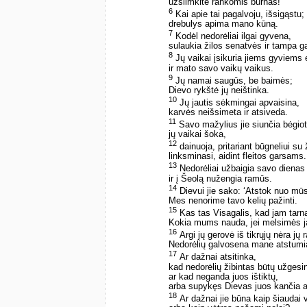
užsiimkite rankomis burnas!
6
Kai apie tai pagalvoju, išsigąstu;
drebulys apima mano kūną.
7
Kodėl nedorėliai ilgai gyvena,
sulaukia žilos senatvės ir tampa ga
8
Jų vaikai įsikuria jiems gyviems 
ir mato savo vaikų vaikus.
9
Jų namai saugūs, be baimės;
Dievo rykštė jų neištinka.
10
Jų jautis sėkmingai apvaisina,
karvės neišsimeta ir atsiveda.
11
Savo mažylius jie siunčia bėgiot
jų vaikai šoka,
12
dainuoja, pritariant būgneliui su 
linksminasi, aidint fleitos garsams.
13
Nedorėliai užbaigia savo dienas
ir į Šeolą nužengia ramūs.
14
Dievui jie sako: ‘Atstok nuo mū
Mes nenorime tavo kelių pažinti.
15
Kas tas Visagalis, kad jam tar
Kokia mums nauda, jei melsimės 
16
Argi jų gerovė iš tikrųjų nėra jų
Nedorėlių galvosena mane atstumi
17
Ar dažnai atsitinka,
kad nedorėlių žibintas būtų užgesi
ar kad neganda juos ištiktų,
arba supykęs Dievas juos kančia 
18
Ar dažnai jie būna kaip šiaudai 