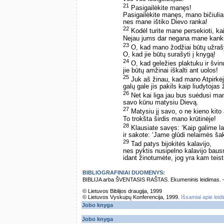
21
Pasigailėkite manęs!
Pasigailėkite manęs, mano bičiulia
nes mane ištiko Dievo ranka!
22
Kodėl turite mane persekioti, ka
Nejau jums dar negana mane kanki
23
O, kad mano žodžiai būtų užrašy
O, kad jie būtų surašyti į knygą!
24
O, kad geležies plaktuku ir švin
jie būtų amžinai iškalti ant uolos!
25
Juk aš žinau, kad mano Atpirkė
galų gale jis pakils kaip liudytojas
26
Net kai liga jau bus suėdusi ma
savo kūnu matysiu Dievą.
27
Matysiu jį savo, o ne kieno kito
To trokšta širdis mano krūtinėje!
28
Klausiate savęs: ‘Kaip galime labi
ir sakote: ‘Jame glūdi nelaimės ša
29
Tad patys bijokitės kalavijo,
nes pyktis nusipelno kalavijo bau
idant žinotumėte, jog yra kam teisti
BIBLIOGRAFINIAI DUOMENYS:
BIBLIJA arba ŠVENTASIS RAŠTAS. Ekumeninis leidimas. – Vi
© Lietuvos Biblijos draugija, 1999
© Lietuvos Vyskupų Konferencija, 1999.
Išsamiai apie leid
Jobo knyga
Jobo knyga