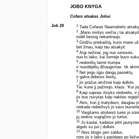
JOBO KNYGA
Cofaro atsakas Jobui
Job 20
1
Tada Cofaras Naamatietis atsak
2
„Mano mintys verčia į tai atsakyti
todėl tiesiog nekantrauju.
3
Girdžiu priekaištą, kuris mane u
bet žinau, kaip tau atsakyti.
4
Argi nežinai, jog nuo senovės,
nuo to laiko, kai žemėje buvo suk
5
nedorėlių laimė trumpa
ir nusidėjėlių džiaugsmas ­ tik akim
6
Net jeigu ūgiu dangų pasiektų
ir galva debesis liestų,
7
jis pražus amžinai kaip dulkės.
Tie, kurie jį pažinojo, klaus: ‘Kur ji
8
Kaip sapnas išnyks nedorėlis, ir 
jis bus nuvytas kaip nakties regėj
9
Akis, kuri jį matydavo, daugiau 
niekada nebeišvys jo savo buveinė
10
Vargšams atsiteisti turės jo sūn
jų rankos sugrąžins jo turtus.
11
Jo kaulai, kadaise pilni jaunystė
atguls su juo į dulkes.
12
Nors blogis jam saldus,
nors jis ir laiko jį paslėpęs po liežu