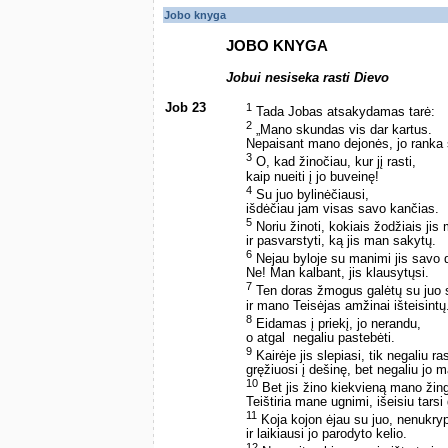
Jobo knyga
JOBO KNYGA
Jobui nesiseka rasti Dievo
Job 23
1
Tada Jobas atsakydamas tarė:
2
„Mano skundas vis dar kartus.
Nepaisant mano dejonės, jo ranka 
3
O, kad žinočiau, kur jį rasti,
kaip nueiti į jo buveinę!
4
Su juo bylinėčiausi,
išdėčiau jam visas savo kančias.
5
Noriu žinoti, kokiais žodžiais jis
ir pasvarstyti, ką jis man sakytų.
6
Nejau byloje su manimi jis savo 
Ne! Man kalbant, jis klausytųsi.
7
Ten doras žmogus galėtų su juo s
ir mano Teisėjas amžinai išteisintų
8
Eidamas į priekį, jo nerandu,
o atgal ­ negaliu pastebėti.
9
Kairėje jis slepiasi, tik negaliu ras
gręžiuosi į dešinę, bet negaliu jo m
10
Bet jis žino kiekvieną mano žing
Teištiria mane ugnimi, išeisiu tars
11
Koja kojon ėjau su juo, nenukryp
ir laikiausi jo parodyto kelio.
12