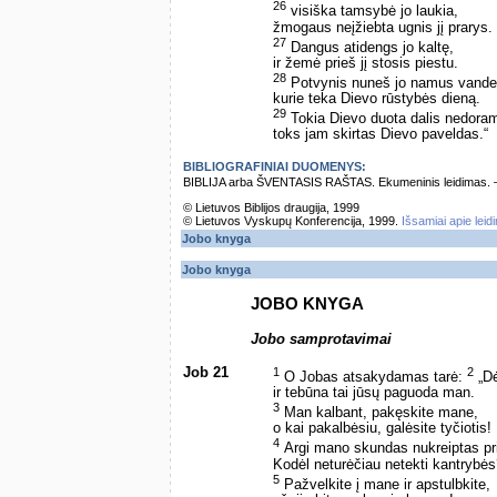
26
visiška tamsybė jo laukia,
žmogaus neįžiebta ugnis jį prarys.
27
Dangus atidengs jo kaltę,
ir žemė prieš jį stosis piestu.
28
Potvynis nuneš jo namus vanden
kurie teka Dievo rūstybės dieną.
29
Tokia Dievo duota dalis nedora
toks jam skirtas Dievo paveldas.“
BIBLIOGRAFINIAI DUOMENYS:
BIBLIJA arba ŠVENTASIS RAŠTAS. Ekumeninis leidimas. – Vi
© Lietuvos Biblijos draugija, 1999
© Lietuvos Vyskupų Konferencija, 1999.
Išsamiai apie leid
Jobo knyga
Jobo knyga
JOBO KNYGA
Jobo samprotavimai
Job 21
1
2
O Jobas atsakydamas tarė:
„Dė
ir tebūna tai jūsų paguoda man.
3
Man kalbant, pakęskite mane,
o kai pakalbėsiu, galėsite tyčiotis!
4
Argi mano skundas nukreiptas p
Kodėl neturėčiau netekti kantrybė
5
Pažvelkite į mane ir apstulbkite,