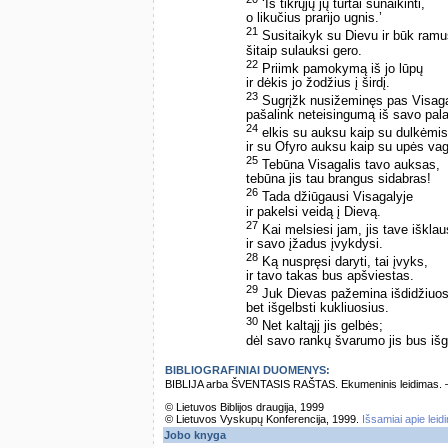
‘Iš tikrųjų jų turtai sunaikinti,
o likučius prarijo ugnis.’
21
Susitaikyk su Dievu ir būk ramu
šitaip sulauksi gero.
22
Priimk pamokymą iš jo lūpų
ir dėkis jo žodžius į širdį.
23
Sugrįžk nusižeminęs pas Visaga
pašalink neteisingumą iš savo pala
24
elkis su auksu kaip su dulkėmis
ir su Ofyro auksu kaip su upės va
25
Tebūna Visagalis tavo auksas,
tebūna jis tau brangus sidabras!
26
Tada džiūgausi Visagalyje
ir pakelsi veidą į Dievą.
27
Kai melsiesi jam, jis tave išklau
ir savo įžadus įvykdysi.
28
Ką nuspręsi daryti, tai įvyks,
ir tavo takas bus apšviestas.
29
Juk Dievas pažemina išdidžiuos
bet išgelbsti kukliuosius.
30
Net kaltąjį jis gelbės;
dėl savo rankų švarumo jis bus išg
BIBLIOGRAFINIAI DUOMENYS:
BIBLIJA arba ŠVENTASIS RAŠTAS. Ekumeninis leidimas. – Vi
© Lietuvos Biblijos draugija, 1999
© Lietuvos Vyskupų Konferencija, 1999.
Išsamiai apie leid
Jobo knyga