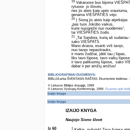
19
Vakaruose bus bijoma VIEŠPAT
rytuose ­ jo šlovės,
nes jis ateis kaip upės sraunuma,
genama VIEŠPATIES vėjo.
20
Į Sioną jis ateis kaip atpirkėjas
„pas tuos Jokūbo vaikus,
kurie nusigręžė nuo nuodėmės“, ­
tai VIEŠPATIES žodis.
21
„Tai Sandora, kurią aš sudariau su
sako VIEŠPATS. ­
Mano dvasia, esanti virš tavęs,
nuo tavęs nepasitrauks,
ir mano žodžiai, įdėti tau į lūpas,
liks tavo lūpose, tavo vaikų lūpose
ir tavo palikuonių lūpose, ­ sako V
dabar ir per amžių amžius!
BIBLIOGRAFINIAI DUOMENYS:
BIBLIJA arba ŠVENTASIS RAŠTAS. Ekumeninis leidimas. – Vi
© Lietuvos Biblijos draugija, 1999
© Lietuvos Vyskupų Konferencija, 1999.
Išsamiai apie leid
Izaijo knyga
Izaijo knyga
IZAIJO KNYGA
Naujojo Siono šlovė
Iz 60
1
Kelkis, nušvisk! Tavo šviesa atėj