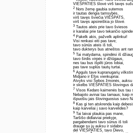
VIEŠPATIES šlovė virš tavęs sušv
2
Nors žemę gaubia sutemos
ir tautas dengia tamsybės,
virš tavęs šviečia VIEŠPATS,
virš tavęs apsireiškia jo šlovė.
3
Tautos ateis prie tavo šviesos
ir karaliai prie tavo tekančio spinde
4
Pakelk akis, pažvelk aplinkui!
Visi renkasi eiti pas tave;
tavo sūnūs ateis iš toli,
tavo dukterys bus atneštos ant ra
5
Tai matydama, spindėsi iš džiau
tavo širdis virpės ir džiūgaus,
nes tau bus išpilti jūros lobiai,
pas tave suplūs tautų turtai.
6
Apguls tave kupranugarių vilksti
Midjano ir Efos vienkupriai.
Atvyks visi Šebos žmonės, auksu ir
ir skelbs VIEŠPATIES šlovingus d
7
Visos Kedaro kaimenės bus tau s
Nebajoto avinai tau tarnaus; kaip 
išpuošiu jais šlovinguosius savo 
8
Kas gi ten atskrenda kaip debesi
kaip karveliai į savo karvelides?
9
Tai laivai plaukia pas mane,
Taršišo didlaiviai priekyje,
pargabendami tavo sūnus iš toli
drauge su jų auksu ir sidabru
dėl VIEŠPATIES, tavo Dievo,