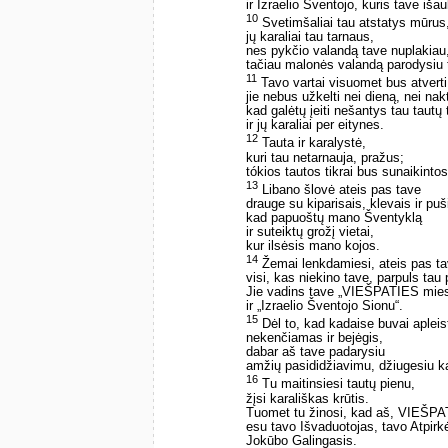
ir Izraelio Šventojo, kuris tave išau
10
Svetimšaliai tau atstatys mūrus
jų karaliai tau tarnaus,
nes pykčio valandą tave nuplakiau
tačiau malonės valandą parodysiu t
11
Tavo vartai visuomet bus atverti
jie nebus užkelti nei dieną, nei nakt
kad galėtų įeiti nešantys tau tautų 
ir jų karaliai per eitynes.
12
Tauta ir karalystė,
kuri tau netarnauja, pražus;
tókios tautos tikrai bus sunaikintos
13
Libano šlovė ateis pas tave
drauge su kiparisais, klevais ir puš
kad papuoštų mano Šventyklą
ir suteiktų grožį vietai,
kur ilsėsis mano kojos.
14
Žemai lenkdamiesi, ateis pas ta
visi, kas niekino tave, parpuls tau 
Jie vadins tave „VIEŠPATIES mies
ir „Izraelio Šventojo Sionu“.
15
Dėl to, kad kadaise buvai apleis
nekenčiamas ir bejėgis,
dabar aš tave padarysiu
amžių pasididžiavimu, džiugesiu k
16
Tu maitinsiesi tautų pienu,
žįsi karališkas krūtis.
Tuomet tu žinosi, kad aš, VIEŠPA
esu tavo Išvaduotojas, tavo Atpirk
Jokūbo Galingasis.