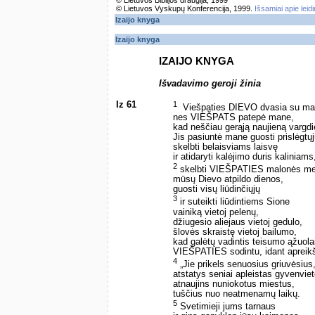
© Lietuvos Biblijos draugija, 1999
© Lietuvos Vyskupų Konferencija, 1999.
Išsamiai apie leid
Izaijo knyga
Izaijo knyga
IZAIJO KNYGA
Išvadavimo geroji žinia
Iz 61
1
Viešpaties DIEVO dvasia su ma
nes VIEŠPATS patepė mane,
kad neščiau gerąją naujieną vargd
Jis pasiuntė mane guosti prislėgtųj
skelbti belaisviams laisvę
ir atidaryti kalėjimo duris kaliniams
2
skelbti VIEŠPATIES malonės me
mūsų Dievo atpildo dienos,
guosti visų liūdinčiųjų
3
ir suteikti liūdintiems Sione
vainiką vietoj pelenų,
džiugesio aliejaus vietoj gedulo,
šlovės skraistę vietoj bailumo,
kad galėtų vadintis teisumo ąžuolai
VIEŠPATIES sodintu, idant apreikš
4
„Jie prikels senuosius griuvėsius
atstatys seniai apleistas gyvenviet
atnaujins nuniokotus miestus,
tuščius nuo neatmenamų laikų.
5
Svetimieji jums tarnaus