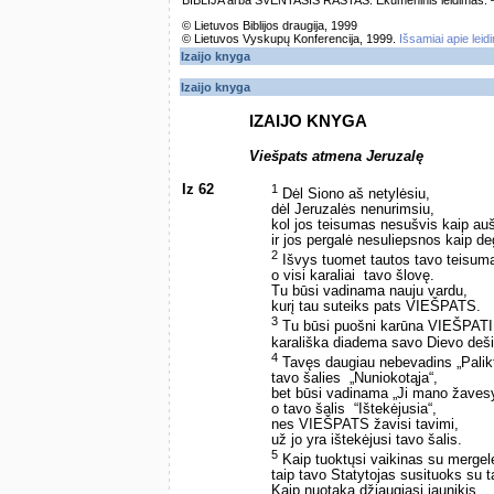
BIBLIJA arba ŠVENTASIS RAŠTAS. Ekumeninis leidimas. – Vi
© Lietuvos Biblijos draugija, 1999
© Lietuvos Vyskupų Konferencija, 1999.
Išsamiai apie leid
Izaijo knyga
Izaijo knyga
IZAIJO KNYGA
Viešpats atmena Jeruzalę
Iz 62
1
Dėl Siono aš netylėsiu,
dėl Jeruzalės nenurimsiu,
kol jos teisumas nesušvis kaip au
ir jos pergalė nesuliepsnos kaip de
2
Išvys tuomet tautos tavo teisum
o visi karaliai ­ tavo šlovę.
Tu būsi vadinama nauju vardu,
kurį tau suteiks pats VIEŠPATS.
3
Tu būsi puošni karūna VIEŠPATI
karališka diadema savo Dievo deši
4
Tavęs daugiau nebevadins „Palikt
tavo šalies ­ „Nuniokotąja“,
bet būsi vadinama „Ji mano žaves
o tavo šalis ­ “Ištekėjusia“,
nes VIEŠPATS žavisi tavimi,
už jo yra ištekėjusi tavo šalis.
5
Kaip tuoktųsi vaikinas su mergel
taip tavo Statytojas susituoks su t
Kaip nuotaka džiaugiasi jaunikis,