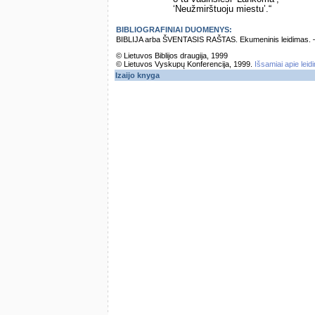
‘Neužmirštuoju miestu’.“
BIBLIOGRAFINIAI DUOMENYS:
BIBLIJA arba ŠVENTASIS RAŠTAS. Ekumeninis leidimas. – Vi
© Lietuvos Biblijos draugija, 1999
© Lietuvos Vyskupų Konferencija, 1999.
Išsamiai apie leid
Izaijo knyga