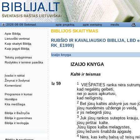
2026 08 09 Sekmad.
apie projektą
apie svetainę
medis
BIBLIJOS SKAITYMAS
Apie Bibliją
Lietuviški vertimai
RUBŠIO IR KAVALIAUSKO BIBLIJA, LBD eku
Kaip skaityti Bibliją
RK_E1999)
Kaip įsigyti Bibliją
Izaijo knyga
Tekstų palyginimas
Rodyklės ir teminė paieška
IZAIJO KNYGA
Kaltė ir teismas
Įvadai ir raktai
Žinynai ir žodynai
Iz 59
1
VIEŠPATIES ranka nėra sutrump
Komentarai
kad negalėtų gelbėti,
nei jo ausis apkurtusi,
Programos ir kursai
kad neišgirstų.
Homilijos
2
Bet jūsų kaltės atskyrė jus nuo j
Kita medžiaga
jūsų nuodėmės uždengė jo veidą,
ir jis nebegirdi jūsų.
Biblija ir Bažnyčia
3
Juk jūsų rankos suteptos krauju,
Biblija ir gyvenimas
jūsų pirštai ­ kalte.
Biblija ir teologija
Jūsų lūpos kalba melagystes,
jūsų liežuvis šnabžda apgaulę.
4
Nėra, kas keltų balsą už teisų rei
Biblija.lt naujienos