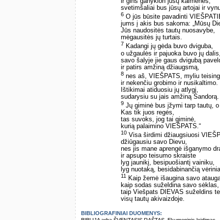
ir gins ganyklon jūsų kaimenes,
svetimšaliai bus jūsų artojai ir vyn
6
O jūs būsite pavadinti VIEŠPATI
jums į akis bus sakoma: „Mūsų Die
Jūs naudositės tautų nuosavybe,
mėgausitės jų turtais.
7
Kadangi jų gėda buvo dviguba,
o užgaulės ir pajuoka buvo jų dalis
savo šalyje jie gaus dvigubą pavel
ir patirs amžiną džiaugsmą,
8
nes aš, VIEŠPATS, myliu teisin
ir nekenčiu grobimo ir nusikaltimo.
Ištikimai atiduosiu jų atlygį,
sudarysiu su jais amžiną Sandorą.
9
Jų giminė bus įžymi tarp tautų, o 
Kas tik juos regės,
tas suvoks, jog tai giminė,
kurią palaimino VIEŠPATS.“
10
Visa širdimi džiaugsiuosi VIEŠ
džiūgausiu savo Dievu,
nes jis mane aprengė išganymo dr
ir apsupo teisumo skraiste
lyg jaunikį, besipuošiantį vainiku,
lyg nuotaką, besidabinančią vėrinia
11
Kaip žemė išaugina savo ataug
kaip sodas suželdina savo sėklas,
taip Viešpats DIEVAS suželdins te
visų tautų akivaizdoje.
BIBLIOGRAFINIAI DUOMENYS: