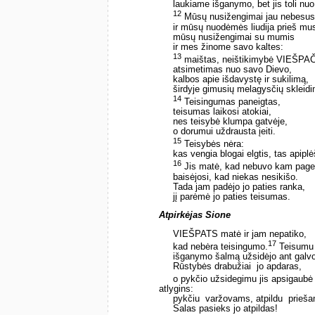
laukiame išganymo, bet jis toli nu
12
Mūsų nusižengimai jau nebesusk
ir mūsų nuodėmės liudija prieš mu
mūsų nusižengimai su mumis
ir mes žinome savo kaltes:
13
maištas, neištikimybė VIEŠPAČ
atsimetimas nuo savo Dievo,
kalbos apie išdavystę ir sukilimą,
širdyje gimusių melagysčių skleid
14
Teisingumas paneigtas,
teisumas laikosi atokiai,
nes teisybė klumpa gatvėje,
o dorumui uždrausta įeiti.
15
Teisybės nėra:
kas vengia blogai elgtis, tas apipl
16
Jis matė, kad nebuvo kam pagel
baisėjosi, kad niekas nesikišo.
Tada jam padėjo jo paties ranka,
jį parėmė jo paties teisumas.
Atpirkėjas Sione
VIEŠPATS matė ir jam nepatiko,
17
kad nebėra teisingumo.
Teisumu j
išganymo šalmą užsidėjo ant galv
Rūstybės drabužiai ­ jo apdaras,
o pykčio užsidegimu jis apsigaubė 
atlygins:
pykčiu ­ varžovams, atpildu ­ prieš
Salas pasieks jo atpildas!