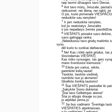
taip tavimi džiaugsis tavo Dievas.
6
Ant tavo mūrų, Jeruzale, pastači
niekuomet, nei dieną, nei naktį, ji
O jūs, kurie primenate VIEŠPAČIU
neduokite sau ramybės!
7
Ir jam neduokite ramybės,
kol jis neatstatys Jeruzalės
ir jos nepadarys žemės pasididžia
8
VIEŠPATS prisiekė savo dešine,
savo galingąja ranka:
„Nebeduosiu tavo grūdų maitintis 
vyno,
dėl kurio tu sunkiai darbavaisi.
9
Ne! Kas į klėtį nešė grūdus, tas 
šlovindamas VIEŠPATĮ.
Kas rinko vynuoges, tas gers vyną
mano šventuose kiemuose.“
10
Eikite pro vartus, eikite,
parenkite kelią tautai!
Tieskite, tieskite vieškelį,
nurinkite nuo jo akmenis!
Iškelkite ženklą tautoms!
11
Štai VIEŠPATS paskelbė iki pat
„Sakykite Siono dukteriai:
‘Štai tavo Gelbėtojas ateina!’
Štai jo atlygis drauge su juo,
jo atpildas pirma jo.
12
Jie bus vadinami ‘Šventąja tauta
VIEŠPATIES atpirktaisiais,
o tu vadinsiesi ‘Lankoma’,