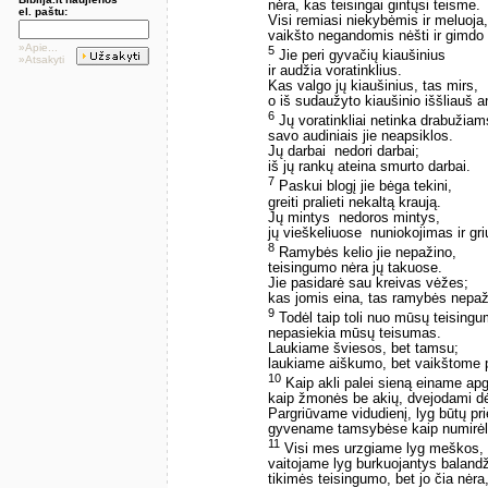
nėra, kas teisingai gintųsi teisme.
el. paštu:
Visi remiasi niekybėmis ir meluoja,
vaikšto negandomis nėšti ir gimdo
»Apie...
5
Jie peri gyvačių kiaušinius
»Atsakyti
ir audžia voratinklius.
Kas valgo jų kiaušinius, tas mirs,
o iš sudaužyto kiaušinio iššliauš a
6
Jų voratinkliai netinka drabužiam
savo audiniais jie neapsiklos.
Jų darbai ­ nedori darbai;
iš jų rankų ateina smurto darbai.
7
Paskui blogį jie bėga tekini,
greiti pralieti nekaltą kraują.
Jų mintys ­ nedoros mintys,
jų vieškeliuose ­ nuniokojimas ir gri
8
Ramybės kelio jie nepažino,
teisingumo nėra jų takuose.
Jie pasidarė sau kreivas vėžes;
kas jomis eina, tas ramybės nepaž
9
Todėl taip toli nuo mūsų teising
nepasiekia mūsų teisumas.
Laukiame šviesos, bet tamsu;
laukiame aiškumo, bet vaikštome 
10
Kaip akli palei sieną einame ap
kaip žmonės be akių, dvejodami dėl
Pargriūvame vidudienį, lyg būtų pr
gyvename tamsybėse kaip numirėli
11
Visi mes urzgiame lyg meškos,
vaitojame lyg burkuojantys balandž
tikimės teisingumo, bet jo čia nėra