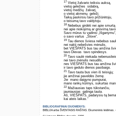
17
Vietoj žalvario teiksiu auksą,
vietoj geležies ­ sidabrą,
vietoj medžių ­ žalvarį,
o vietoj akmenų ­ geležį.
Taiką paskirsiu tavo prižiūrėtoju,
o teisumą­ tavo valdytoju.
18
Nebebus girdėti nei apie smurtą 
nei apie niokojimą ar griovimą tav
Savo mūrus tu vadinsi „Išganymu“
o savo vartus ­ „Šlove“.
19
Tau dienos šviesa nebebus sau
nei naktį nebešvies mėnulis,
bet VIEŠPATS bus tau amžina švi
tavo Dievas ­ tavo spindesys.
20
Tavo saulė niekada nebenusilei
nei tavo mėnulis nesudils,
nes VIEŠPATS bus tau amžina švi
ir tavo gedulo dienos pasibaigs.
21
Tavo tauta bus vien iš teisiųjų;
jie amžinai paveldės žemę.
Jie ­ mano daigyno pumpurai,
mano rankų kūrinys, sukurtas man
22
Mažiausias taps tūkstančiu,
jauniausias ­ galinga tauta.
Aš, VIEŠPATS, padarysiu tą bema
kai ateis laikas.“
BIBLIOGRAFINIAI DUOMENYS:
BIBLIJA arba ŠVENTASIS RAŠTAS. Ekumeninis leidimas. – Vi