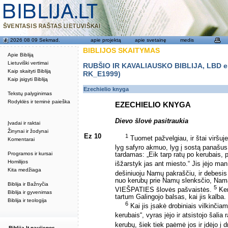
2026 08 09 Sekmad.
apie projektą
apie svetainę
medis
BIBLIJOS SKAITYMAS
Apie Bibliją
Lietuviški vertimai
RUBŠIO IR KAVALIAUSKO BIBLIJA, LBD eku
Kaip skaityti Bibliją
RK_E1999)
Kaip įsigyti Bibliją
Ezechielio knyga
Tekstų palyginimas
Rodyklės ir teminė paieška
EZECHIELIO KNYGA
Dievo šlovė pasitraukia
Įvadai ir raktai
Žinynai ir žodynai
Ez 10
1
Tuomet pažvelgiau, ir štai viršuj
Komentarai
lyg safyro akmuo, lyg į sostą panašus
Programos ir kursai
tardamas: „Eik tarp ratų po kerubais, p
Homilijos
išžarstyk jas ant miesto.“ Jis įėjo ma
Kita medžiaga
dešiniuoju Namų pakraščiu, ir debesis 
nuo kerubų prie Namų slenksčio, Namai
Biblija ir Bažnyčia
5
VIEŠPATIES šlovės pašvaistės.
Ker
Biblija ir gyvenimas
tartum Galingojo balsas, kai jis kalba.
Biblija ir teologija
6
Kai jis įsakė drobiniais vilkinčia
kerubais“, vyras įėjo ir atsistojo šalia 
kerubų, šiek tiek paėmė jos ir įdėjo į d
Biblija.lt naujienos