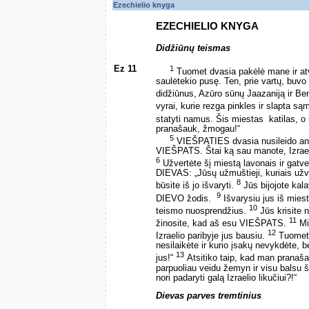
Ezechielio knyga
EZECHIELIO KNYGA
Didžiūnų teismas
Ez 11
1
Tuomet dvasia pakėlė mane ir atv
saulėtekio pusę. Ten, prie vartų, buvo
didžiūnus, Azūro sūnų Jaazaniją ir Be
vyrai, kurie rezga pinkles ir slapta s
statyti namus. Šis miestas ­ katilas, 
pranašauk, žmogau!“
5
VIEŠPATIES dvasia nusileido ant 
VIEŠPATS. Štai ką sau manote, Izraeli
6
Užvertėte šį miestą lavonais ir gatve
DIEVAS: „Jūsų užmuštieji, kuriais užver
8
būsite iš jo išvaryti.
Jūs bijojote kalav
9
DIEVO žodis. ­
Išvarysiu jus iš miest
10
teismo nuosprendžius.
Jūs krisite n
11
žinosite, kad aš esu VIEŠPATS.
Mi
12
Izraelio paribyje jus bausiu.
Tuomet 
nesilaikėte ir kurio įsakų nevykdėte, 
13
jus!“
Atsitiko taip, kad man pranaš
parpuoliau veidu žemyn ir visu balsu
nori padaryti galą Izraelio likučiui?!“
Dievas parves tremtinius