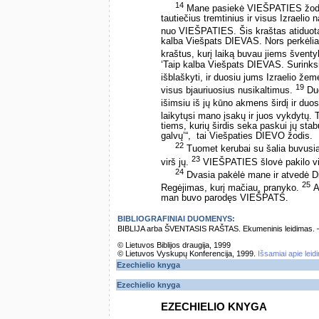
14
Mane pasiekė VIEŠPATIES žod
tautiečius tremtinius ir visus Izraelio
nuo VIEŠPATIES. Šis kraštas atiduo
kalba Viešpats DIEVAS. Nors perkėliau j
kraštus, kurį laiką buvau jiems šventyk
‘Taip kalba Viešpats DIEVAS. Surinksiu
išblaškyti, ir duosiu jums Izraelio že
19
visus bjauriuosius nusikaltimus.
Duo
išimsiu iš jų kūno akmens širdį ir duos
laikytųsi mano įsakų ir juos vykdytų. 
tiems, kurių širdis seka paskui jų stab
galvų’“, ­ tai Viešpaties DIEVO žodis.
22
Tuomet kerubai su šalia buvusiai
23
virš jų.
VIEŠPATIES šlovė pakilo vir
24
Dvasia pakėlė mane ir atvedė Di
25
Regėjimas, kurį mačiau, pranyko.
A
man buvo parodęs VIEŠPATS.
BIBLIOGRAFINIAI DUOMENYS:
BIBLIJA arba ŠVENTASIS RAŠTAS. Ekumeninis leidimas. – Vi
© Lietuvos Biblijos draugija, 1999
© Lietuvos Vyskupų Konferencija, 1999.
Išsamiai apie leid
Ezechielio knyga
Ezechielio knyga
EZECHIELIO KNYGA