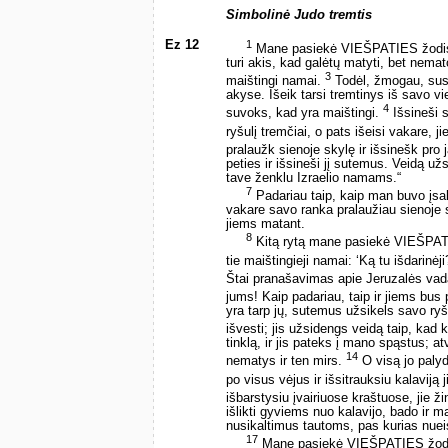
Simbolinė Judo tremtis
Ez 12
1
Mane pasiekė VIEŠPATIES žodi
turi akis, kad galėtų matyti, bet nemato
3
maištingi namai.
Todėl, žmogau, susiri
akyse. Išeik tarsi tremtinys iš savo vie
4
suvoks, kad yra maištingi.
Išsineši s
ryšulį tremčiai, o pats išeisi vakare, j
pralaužk sienoje skylę ir išsinešk pro 
peties ir išsineši jį sutemus. Veidą u
tave ženklu Izraelio namams.“
7
Padariau taip, kaip man buvo įsaky
vakare savo ranka pralaužiau sienoje 
jiems matant.
8
Kitą rytą mane pasiekė VIEŠPA
tie maištingieji namai: ‘Ką tu išdarinėj
Štai pranašavimas apie Jeruzalės vadą
jums! Kaip padariau, taip ir jiems bus p
yra tarp jų, sutemus užsikels savo ryšu
išvesti; jis užsidengs veidą taip, kad
tinklą, ir jis pateks į mano spąstus; at
14
nematys ir ten mirs.
O visą jo palyd
po visus vėjus ir išsitrauksiu kalaviją
išbarstysiu įvairiuose kraštuose, jie
išlikti gyviems nuo kalavijo, bado ir 
nusikaltimus tautoms, pas kurias nuei
17
Mane pasiekė VIEŠPATIES žod