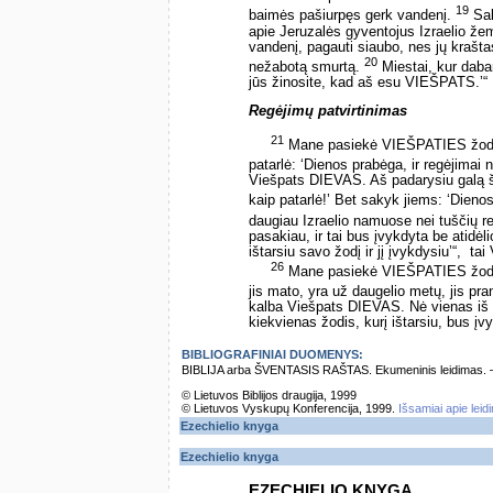
19
baimės pašiurpęs gerk vandenį.
Sak
apie Jeruzalės gyventojus Izraelio žem
vandenį, pagauti siaubo, nes jų krašta
20
nežabotą smurtą.
Miestai, kur dabar
jūs žinosite, kad aš esu VIEŠPATS.’“
Regėjimų patvirtinimas
21
Mane pasiekė VIEŠPATIES žod
patarlė: ‘Dienos prabėga, ir regėjimai 
Viešpats DIEVAS. Aš padarysiu galą ši
kaip patarlė!’ Bet sakyk jiems: ‘Dienos
daugiau Izraelio namuose nei tuščių r
pasakiau, ir tai bus įvykdyta be atidėl
ištarsiu savo žodį ir jį įvykdysiu’“, ­ 
26
Mane pasiekė VIEŠPATIES žod
jis mato, yra už daugelio metų, jis pra
kalba Viešpats DIEVAS. Nė vienas iš 
kiekvienas žodis, kurį ištarsiu, bus įv
BIBLIOGRAFINIAI DUOMENYS:
BIBLIJA arba ŠVENTASIS RAŠTAS. Ekumeninis leidimas. – Vi
© Lietuvos Biblijos draugija, 1999
© Lietuvos Vyskupų Konferencija, 1999.
Išsamiai apie leid
Ezechielio knyga
Ezechielio knyga
EZECHIELIO KNYGA