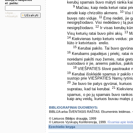
kerubų sparnais buvo matyti ranka ka
el. paštu:
9
Mačiau, kaip rieda keturi ratai pri
10
atrodė kaip chrizolito akmens.
Visi 
»Apie...
»Atsakyti
11
buvęs rato viduje.
Ėmę riedėti, jie g
nesigręžiodavo. Visi riedėdavo į tą pus
12
nesigręžiodavo.
Ir visas kerubų kūna
13
Visų keturių ratai buvo pilni akių.
Man
14
Kiekvienas turėjo keturis veidus: pi
liūto ir ketvirtasis ­ erelio.
15
Kerubai pakilo. Tai buvo gyvūna
16
Kerubams pajudėjus į priekį, ratai r
norėdami pakilti nuo žemės, ratai gre
sustodavo ir jie, aniems pakilus, paki
18
VIEŠPATIES šlovė pasitraukė nu
19
Kerubai išskleidė sparnus ir pakilo
sustojo prie VIEŠPATIES Namų rytinių 
20
Jie buvo tie patys gyvūnai, kuriuos
21
supratau, kad tai kerubai.
Kiekvienas
sparnus, o po jų sparnais buvo ranko
kaip anų veidų, kuriuos buvau matęs pr
BIBLIOGRAFINIAI DUOMENYS:
BIBLIJA arba ŠVENTASIS RAŠTAS. Ekumeninis leidimas. – Vi
© Lietuvos Biblijos draugija, 1999
© Lietuvos Vyskupų Konferencija, 1999.
Išsamiai apie leid
Ezechielio knyga