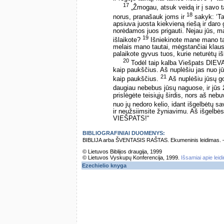
17
„Žmogau, atsuk veidą ir į savo 
18
norus, pranašauk joms ir
sakyk: ‘Ta
apsiuva juosta kiekvieną riešą ir dar
norėdamos juos prigauti. Nejau jūs,
19
išlaikote?
Išniekinote mane mano tau
melais mano tautai, mėgstančiai klausy
palaikote gyvus tuos, kurie neturėtų išli
20
Todėl taip kalba Viešpats DIEVA
kaip paukščius. Aš nuplėšiu jas nuo jū
21
kaip paukščius.
Aš nuplėšiu jūsų go
daugiau nebebus jūsų naguose, ir jūs
prislėgėte teisiųjų širdis, nors aš nebu
nuo jų nedoro kelio, idant išgelbėtų 
ir neužsiimsite žyniavimu. Aš išgelbėsi
VIEŠPATS!“
BIBLIOGRAFINIAI DUOMENYS:
BIBLIJA arba ŠVENTASIS RAŠTAS. Ekumeninis leidimas. – Vi
© Lietuvos Biblijos draugija, 1999
© Lietuvos Vyskupų Konferencija, 1999.
Išsamiai apie leid
Ezechielio knyga