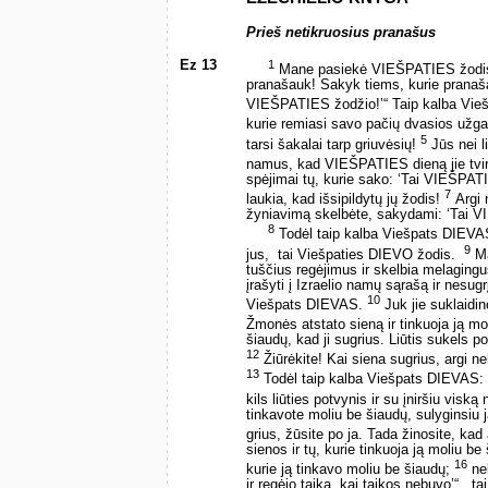
Prieš netikruosius pranašus
Ez 13
1
Mane pasiekė VIEŠPATIES žodi
pranašauk! Sakyk tiems, kurie pranaš
VIEŠPATIES žodžio!’“ Taip kalba Vi
kurie remiasi savo pačių dvasios užga
5
tarsi šakalai tarp griuvėsių!
Jūs nei li
namus, kad VIEŠPATIES dieną jie tvirt
spėjimai tų, kurie sako: ‘Tai VIEŠPAT
7
laukia, kad išsipildytų jų žodis!
Argi 
žyniavimą skelbėte, sakydami: ‘Tai V
8
Todėl taip kalba Viešpats DIEVAS:
9
jus, ­ tai Viešpaties DIEVO žodis. ­
Ma
tuščius regėjimus ir skelbia melaging
įrašyti į Izraelio namų sąrašą ir nesug
10
Viešpats DIEVAS.
Juk jie suklaidin
Žmonės atstato sieną ir tinkuoja ją mo
šiaudų, kad ji sugrius. Liūtis sukels p
12
Žiūrėkite! Kai siena sugrius, argi n
13
Todėl taip kalba Viešpats DIEVAS: „
kils liūties potvynis ir su įniršiu visk
tinkavote moliu be šiaudų, sulyginsiu 
grius, žūsite po ja. Tada žinosite, k
sienos ir tų, kurie tinkuoja ją moliu b
16
kurie ją tinkavo moliu be šiaudų;
neb
ir regėjo taiką, kai taikos nebuvo’“, ­ 