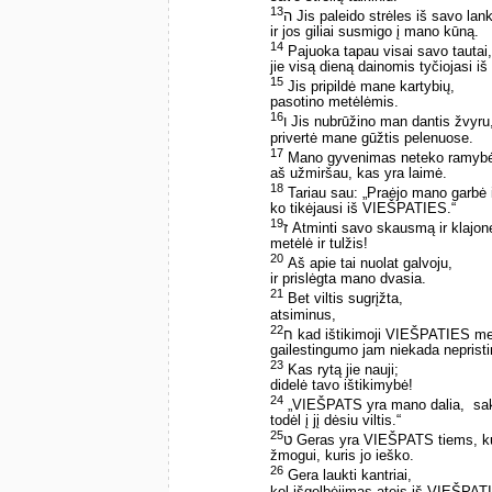
13
ה Jis paleido strėles iš savo lan
ir jos giliai susmigo į mano kūną.
14
Pajuoka tapau visai savo tautai,
jie visą dieną dainomis tyčiojasi i
15
Jis pripildė mane kartybių,
pasotino metėlėmis.
16
ו Jis nubrūžino man dantis žvyru
privertė mane gūžtis pelenuose.
17
Mano gyvenimas neteko ramyb
aš užmiršau, kas yra laimė.
18
Tariau sau: „Praėjo mano garbė i
ko tikėjausi iš VIEŠPATIES.“
19
ז Atminti savo skausmą ir klajon
metėlė ir tulžis!
20
Aš apie tai nuolat galvoju,
ir prislėgta mano dvasia.
21
Bet viltis sugrįžta,
atsiminus,
22
ח kad ištikimoji VIEŠPATIES me
gailestingumo jam niekada nepristi
23
Kas rytą jie nauji;
didelė tavo ištikimybė!
24
„VIEŠPATS yra mano dalia, ­ sak
todėl į jį dėsiu viltis.“
25
ט Geras yra VIEŠPATS tiems, kur
žmogui, kuris jo ieško.
26
Gera laukti kantriai,
kol išgelbėjimas ateis iš VIEŠPAT