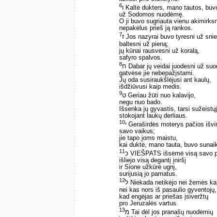
6
ו Kaltė dukters, mano tautos, bu
už Sodomos nuodėmę.
O ji buvo sugriauta vienu akimirksn
nepakėlus prieš ją rankos.
7
ז Jos nazyrai buvo tyresni už sni
baltesni už pieną;
jų kūnai rausvesni už koralą,
safyro spalvos.
8
ח Dabar jų veidai juodesni už suo
gatvėse jie nebepažįstami.
Jų oda susiraukšlėjusi ant kaulų,
išdžiūvusi kaip medis.
9
ט Geriau žūti nuo kalavijo,
negu nuo bado.
Išsenka jų gyvastis, tarsi sužeistųj
stokojant laukų derliaus.
10
י Geraširdės moterys pačios išvi
savo vaikus;
jie tapo joms maistu,
kai duktė, mano tauta, buvo sunaik
11
כ VIEŠPATS išsėmė visą savo p
išliejo visą degantį įniršį
ir Sione užkūrė ugnį,
surijusią jo pamatus.
12
ל Niekada netikėjo nei žemės kar
nei kas nors iš pasaulio gyventojų,
kad engėjas ar priešas įsiveržtų
pro Jeruzalės vartus.
13
מ Tai dėl jos pranašų nuodėmių