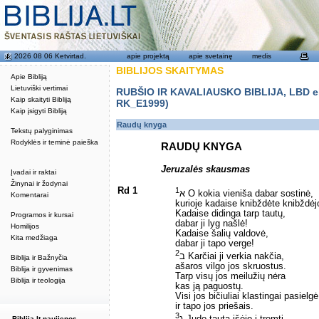
2026 08 06 Ketvirtad.
apie projektą
apie svetainę
medis
BIBLIJOS SKAITYMAS
Apie Bibliją
Lietuviški vertimai
RUBŠIO IR KAVALIAUSKO BIBLIJA, LBD eku
Kaip skaityti Bibliją
RK_E1999)
Kaip įsigyti Bibliją
Raudų knyga
Tekstų palyginimas
Rodyklės ir teminė paieška
RAUDŲ KNYGA
Jeruzalės skausmas
Įvadai ir raktai
Žinynai ir žodynai
Rd 1
1
א O kokia vieniša dabar sostinė,
Komentarai
kurioje kadaise knibždėte knibždė
Kadaise didinga tarp tautų,
Programos ir kursai
dabar ji lyg našlė!
Homilijos
Kadaise šalių valdovė,
Kita medžiaga
dabar ji tapo verge!
2
ב Karčiai ji verkia nakčia,
Biblija ir Bažnyčia
ašaros vilgo jos skruostus.
Biblija ir gyvenimas
Tarp visų jos meilužių nėra
Biblija ir teologija
kas ją paguostų.
Visi jos bičiuliai klastingai pasielgė
ir tapo jos priešais.
3
Biblija.lt naujienos