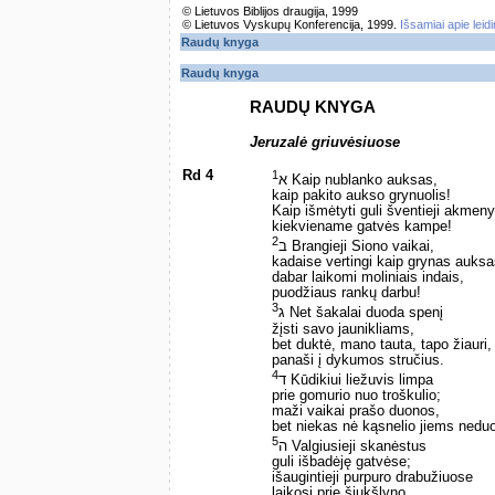
© Lietuvos Biblijos draugija, 1999
© Lietuvos Vyskupų Konferencija, 1999.
Išsamiai apie leid
Raudų knyga
Raudų knyga
RAUDŲ KNYGA
Jeruzalė griuvėsiuose
Rd 4
1
א Kaip nublanko auksas,
kaip pakito aukso grynuolis!
Kaip išmėtyti guli šventieji akmen
kiekviename gatvės kampe!
2
ב Brangieji Siono vaikai,
kadaise vertingi kaip grynas auksa
dabar laikomi moliniais indais,
puodžiaus rankų darbu!
3
ג Net šakalai duoda spenį
žįsti savo jaunikliams,
bet duktė, mano tauta, tapo žiauri,
panaši į dykumos stručius.
4
ד Kūdikiui liežuvis limpa
prie gomurio nuo troškulio;
maži vaikai prašo duonos,
bet niekas nė kąsnelio jiems nedu
5
ה Valgiusieji skanėstus
guli išbadėję gatvėse;
išaugintieji purpuro drabužiuose
laikosi prie šiukšlyno.