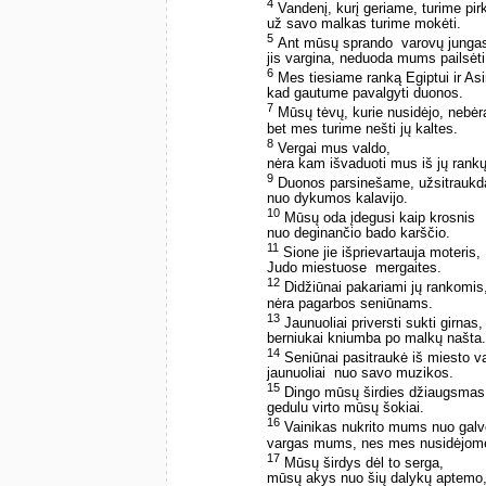
4
Vandenį, kurį geriame, turime pirk
už savo malkas turime mokėti.
5
Ant mūsų sprando ­ varovų junga
jis vargina, neduoda mums pailsėti
6
Mes tiesiame ranką Egiptui ir Asir
kad gautume pavalgyti duonos.
7
Mūsų tėvų, kurie nusidėjo, nebėr
bet mes turime nešti jų kaltes.
8
Vergai mus valdo,
nėra kam išvaduoti mus iš jų rankų
9
Duonos parsinešame, užsitraukd
nuo dykumos kalavijo.
10
Mūsų oda įdegusi kaip krosnis
nuo deginančio bado karščio.
11
Sione jie išprievartauja moteris,
Judo miestuose ­ mergaites.
12
Didžiūnai pakariami jų rankomis
nėra pagarbos seniūnams.
13
Jaunuoliai priversti sukti girnas,
berniukai kniumba po malkų našta.
14
Seniūnai pasitraukė iš miesto va
jaunuoliai ­ nuo savo muzikos.
15
Dingo mūsų širdies džiaugsmas
gedulu virto mūsų šokiai.
16
Vainikas nukrito mums nuo galv
vargas mums, nes mes nusidėjom
17
Mūsų širdys dėl to serga,
mūsų akys nuo šių dalykų aptemo