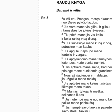
RAUDŲ KNYGA
Bausmė ir viltis
Rd 3
1
א Aš esu žmogus, matęs skaus
nuo Dievo pykčio lazdos.
2
Jis varė mane vis giliau ir giliau
į tamsybes be jokios šviesos.
3
Tik prieš mane jis vis kelia
ir kelia ranką visą dieną.
4
ב Jis sunešiojo mano kūną ir odą,
sutrupino man kaulus.
5
Jis apgulė ir apsupo mane
kartėliu ir vargais.
6
Jis apgyvendino mane tamsybės
kaip tuos, kurie seniai numirė.
7
ג Jis aptvėrė mane siena, kad nei
prislėgė mane sunkiomis grandinė
8
Nors aš šaukiuosi ir maldauju,
jis užgožia mano maldą.
9
Jis aptvėrė mano kelius tašytais
iškraipė mano takus.
10
ד Man jis ­ tykojanti meška,
sėlinantis liūtas.
11
Jis nutempė mane nuo mano keli
paliko mane priblokštą.
12
Jis įtempė savo lanką ir pavert
savo strėlių taikiniu.