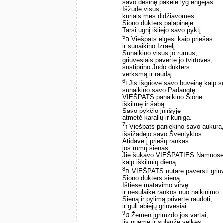
savo dešinę pakėlė lyg engėjas.
Išžudė visus,
kuriais mes didžiavomės
Siono dukters palapinėje.
Tarsi ugnį išliejo savo pyktį.
5
ה Viešpats elgėsi kaip priešas
ir sunaikino Izraelį.
Sunaikino visus jo rūmus,
griuvėsiais pavertė jo tvirtoves,
sustiprino Judo dukters
verksmą ir raudą.
6
ו Jis išgriovė savo buveinę kaip s
sunaikino savo Padangtę.
VIEŠPATS panaikino Sione
iškilmę ir šabą.
Savo pykčio įniršyje
atmetė karalių ir kunigą.
7
ז Viešpats paniekino savo aukurą
išsižadėjo savo Šventyklos.
Atidavė į priešų rankas
jos rūmų sienas.
Jie šūkavo VIEŠPATIES Namuos
kaip iškilmių dieną.
8
ח VIEŠPATS nutarė paversti griu
Siono dukters sieną.
Ištiesė matavimo virvę
ir nesulaikė rankos nuo naikinimo.
Sieną ir pylimą privertė raudoti,
ir guli abiejų griuvėsiai.
9
ט Žemėn įgrimzdo jos vartai,
jis nuėmė ir sulaužė velkes.