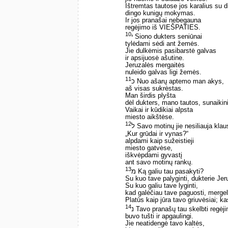
Ištremtas tautose jos karalius su d
dingo kunigų mokymas.
Ir jos pranašai nebegauna
regėjimo iš VIEŠPATIES.
10
י Siono dukters seniūnai
tylėdami sėdi ant žemės.
Jie dulkėmis pasibarstė galvas
ir apsijuosė ašutine.
Jeruzalės mergaitės
nuleido galvas ligi žemės.
11
כ Nuo ašarų aptemo man akys,
aš visas sukrėstas.
Man širdis plyšta
dėl dukters, mano tautos, sunaikin
Vaikai ir kūdikiai alpsta
miesto aikštėse.
12
ל Savo motinų jie nesiliauja klaus
„Kur grūdai ir vynas?“ ­
alpdami kaip sužeistieji
miesto gatvėse,
iškvėpdami gyvastį
ant savo motinų rankų.
13
מ Ką galiu tau pasakyti?
Su kuo tave palyginti, dukterie Jer
Su kuo galiu tave lyginti,
kad galėčiau tave paguosti, mergel
Platūs kaip jūra tavo griuvėsiai; ka
14
נ Tavo pranašų tau skelbti regėj
buvo tušti ir apgaulingi.
Jie neatidengė tavo kaltės,