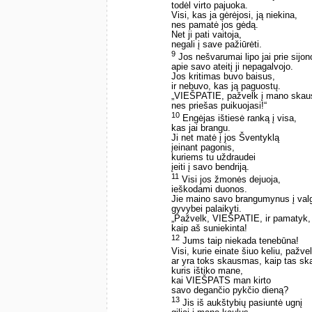
todėl virto pajuoka.
Visi, kas ja gėrėjosi, ją niekina,
nes pamatė jos gėdą.
Net ji pati vaitoja,
negali į save pažiūrėti.
9
Jos nešvarumai lipo jai prie sijon
apie savo ateitį ji nepagalvojo.
Jos kritimas buvo baisus,
ir nebuvo, kas ją paguostų.
„VIEŠPATIE, pažvelk į mano ska
nes priešas puikuojasi!“
10
Engėjas ištiesė ranką į visa,
kas jai brangu.
Ji net matė į jos Šventyklą
įeinant pagonis,
kuriems tu uždraudei
įeiti į savo bendriją.
11
Visi jos žmonės dejuoja,
ieškodami duonos.
Jie maino savo brangumynus į valg
gyvybei palaikyti.
„Pažvelk, VIEŠPATIE, ir pamatyk,
kaip aš suniekinta!
12
Jums taip niekada tenebūna!
Visi, kurie einate šiuo keliu, pažve
ar yra toks skausmas, kaip tas s
kuris ištiko mane,
kai VIEŠPATS man kirto
savo degančio pykčio dieną?
13
Jis iš aukštybių pasiuntė ugnį