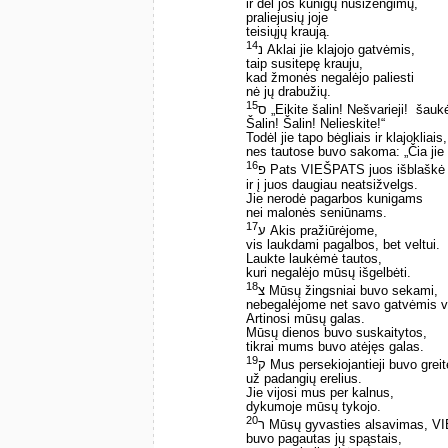
ir dėl jos kunigų nusižengimų,
praliejusių joje
teisiųjų kraują.
14
נ Aklai jie klajojo gatvėmis,
taip susitepę krauju,
kad žmonės negalėjo paliesti
nė jų drabužių.
15
ס „Eikite šalin! Nešvarieji! ­ ša
Šalin! Šalin! Nelieskite!“
Todėl jie tapo bėgliais ir klajokliais,
nes tautose buvo sakoma: „Čia jie
16
פ Pats VIEŠPATS juos išblaškė
ir į juos daugiau neatsižvelgs.
Jie nerodė pagarbos kunigams
nei malonės seniūnams.
17
ע Akis pražiūrėjome,
vis laukdami pagalbos, bet veltui.
Laukte laukėmė tautos,
kuri negalėjo mūsų išgelbėti.
18
צ Mūsų žingsniai buvo sekami,
nebegalėjome net savo gatvėmis va
Artinosi mūsų galas.
Mūsų dienos buvo suskaitytos,
tikrai mums buvo atėjęs galas.
19
ק Mus persekiojantieji buvo greit
už padangių erelius.
Jie vijosi mus per kalnus,
dykumoje mūsų tykojo.
20
ר Mūsų gyvasties alsavimas, V
buvo pagautas jų spąstais,