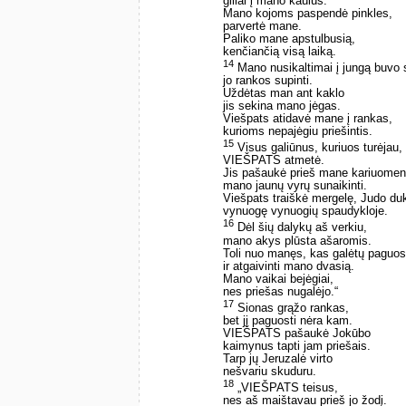
giliai į mano kaulus.
Mano kojoms paspendė pinkles,
parvertė mane.
Paliko mane apstulbusią,
kenčiančią visą laiką.
14
Mano nusikaltimai į jungą buvo s
jo rankos supinti.
Uždėtas man ant kaklo
jis sekina mano jėgas.
Viešpats atidavė mane į rankas,
kurioms nepajėgiu priešintis.
15
Visus galiūnus, kuriuos turėjau,
VIEŠPATS atmetė.
Jis pašaukė prieš mane kariuome
mano jaunų vyrų sunaikinti.
Viešpats traiškė mergelę, Judo duk
vynuogę vynuogių spaudykloje.
16
Dėl šių dalykų aš verkiu,
mano akys plūsta ašaromis.
Toli nuo manęs, kas galėtų paguos
ir atgaivinti mano dvasią.
Mano vaikai bejėgiai,
nes priešas nugalėjo.“
17
Sionas grąžo rankas,
bet jį paguosti nėra kam.
VIEŠPATS pašaukė Jokūbo
kaimynus tapti jam priešais.
Tarp jų Jeruzalė virto
nešvariu skuduru.
18
„VIEŠPATS teisus,
nes aš maištavau prieš jo žodį.