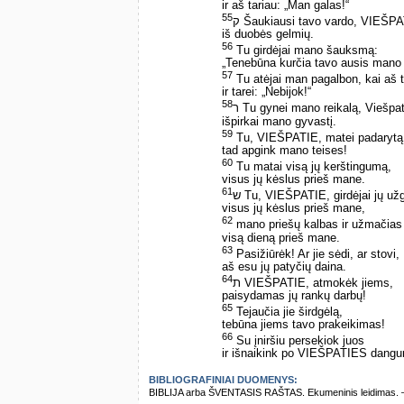
ir aš tariau: „Man galas!“
55
ק Šaukiausi tavo vardo, VIEŠPA
iš duobės gelmių.
56
Tu girdėjai mano šauksmą:
„Tenebūna kurčia tavo ausis mano
57
Tu atėjai man pagalbon, kai aš 
ir tarei: „Nebijok!“
58
ר Tu gynei mano reikalą, Viešpat
išpirkai mano gyvastį.
59
Tu, VIEŠPATIE, matei padarytą 
tad apgink mano teises!
60
Tu matai visą jų kerštingumą,
visus jų kėslus prieš mane.
61
ש Tu, VIEŠPATIE, girdėjai jų už
visus jų kėslus prieš mane,
62
mano priešų kalbas ir užmačias
visą dieną prieš mane.
63
Pasižiūrėk! Ar jie sėdi, ar stovi,
aš esu jų patyčių daina.
64
ת VIEŠPATIE, atmokėk jiems,
paisydamas jų rankų darbų!
65
Tejaučia jie širdgėlą,
tebūna jiems tavo prakeikimas!
66
Su įniršiu persekiok juos
ir išnaikink po VIEŠPATIES dangu
BIBLIOGRAFINIAI DUOMENYS:
BIBLIJA arba ŠVENTASIS RAŠTAS. Ekumeninis leidimas. – Vi