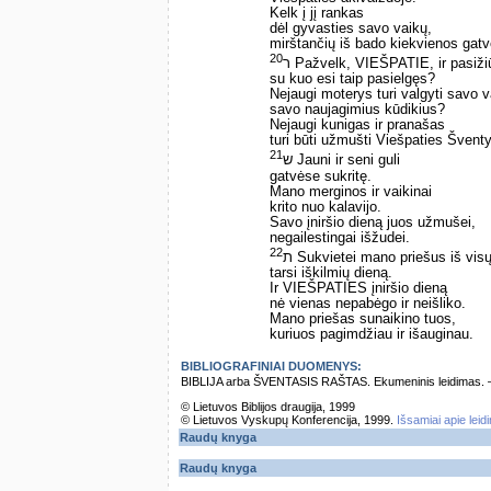
Kelk į jį rankas
dėl gyvasties savo vaikų,
mirštančių iš bado kiekvienos gat
20
ר Pažvelk, VIEŠPATIE, ir pasiži
su kuo esi taip pasielgęs?
Nejaugi moterys turi valgyti savo v
savo naujagimius kūdikius?
Nejaugi kunigas ir pranašas
turi būti užmušti Viešpaties Švent
21
ש Jauni ir seni guli
gatvėse sukritę.
Mano merginos ir vaikinai
krito nuo kalavijo.
Savo įniršio dieną juos užmušei,
negailestingai išžudei.
22
ת Sukvietei mano priešus iš vis
tarsi iškilmių dieną.
Ir VIEŠPATIES įniršio dieną
nė vienas nepabėgo ir neišliko.
Mano priešas sunaikino tuos,
kuriuos pagimdžiau ir išauginau.
BIBLIOGRAFINIAI DUOMENYS:
BIBLIJA arba ŠVENTASIS RAŠTAS. Ekumeninis leidimas. – Vi
© Lietuvos Biblijos draugija, 1999
© Lietuvos Vyskupų Konferencija, 1999.
Išsamiai apie leid
Raudų knyga
Raudų knyga