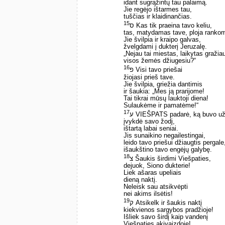
idant sugrąžintų tau palaimą.
Jie regėjo ištarmes tau,
tuščias ir klaidinančias.
15
ס Kas tik praeina tavo keliu,
tas, matydamas tave, ploja rankom
Jie švilpia ir kraipo galvas,
žvelgdami į dukterį Jeruzalę.
„Nejau tai miestas, laikytas gražia
visos žemės džiugesiu?“
16
פ Visi tavo priešai
žiojasi prieš tave.
Jie švilpia, griežia dantimis
ir šaukia: „Mes ją prarijome!
Tai tikrai mūsų lauktoji diena!
Sulaukėme ir pamatėme!“
17
ע VIEŠPATS padarė, ką buvo už
įvykdė savo žodį,
ištartą labai seniai.
Jis sunaikino negailestingai,
leido tavo priešui džiaugtis pergale
išaukštino tavo engėjų galybę.
18
צ Šaukis širdimi Viešpaties,
dejuok, Siono dukterie!
Liek ašaras upeliais
dieną naktį.
Neleisk sau atsikvėpti
nei akims ilsėtis!
19
ק Atsikelk ir šaukis naktį
kiekvienos sargybos pradžioje!
Išliek savo širdį kaip vandenį
Viešpaties akivaizdoje!