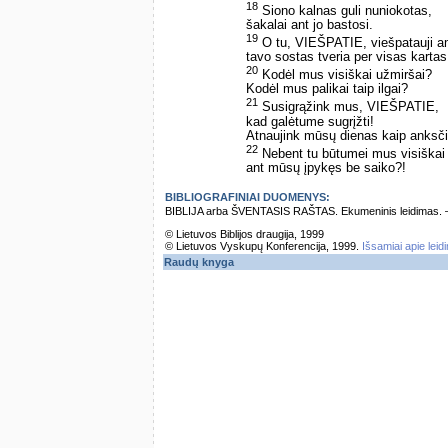
18
Siono kalnas guli nuniokotas,
šakalai ant jo bastosi.
19
O tu, VIEŠPATIE, viešpatauji a
tavo sostas tveria per visas kartas
20
Kodėl mus visiškai užmiršai?
Kodėl mus palikai taip ilgai?
21
Susigrąžink mus, VIEŠPATIE,
kad galėtume sugrįžti!
Atnaujink mūsų dienas kaip anksči
22
Nebent tu būtumei mus visiškai
ant mūsų įpykęs be saiko?!
BIBLIOGRAFINIAI DUOMENYS:
BIBLIJA arba ŠVENTASIS RAŠTAS. Ekumeninis leidimas. – Vi
© Lietuvos Biblijos draugija, 1999
© Lietuvos Vyskupų Konferencija, 1999.
Išsamiai apie leid
Raudų knyga