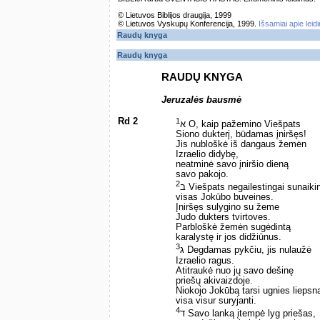
© Lietuvos Biblijos draugija, 1999
© Lietuvos Vyskupų Konferencija, 1999.
Išsamiai apie leid
Raudų knyga
Raudų knyga
RAUDŲ KNYGA
Jeruzalės bausmė
Rd 2
1
א O, kaip pažemino Viešpats
Siono dukterį, būdamas įniršęs!
Jis nubloškė iš dangaus žemėn
Izraelio didybę,
neatminė savo įniršio dieną
savo pakojo.
2
ב Viešpats negailestingai sunaiki
visas Jokūbo buveines.
Įniršęs sulygino su žeme
Judo dukters tvirtoves.
Parbloškė žemėn sugėdintą
karalystę ir jos didžiūnus.
3
ג Degdamas pykčiu, jis nulaužė
Izraelio ragus.
Atitraukė nuo jų savo dešinę
priešų akivaizdoje.
Niokojo Jokūbą tarsi ugnies liepsn
visa visur suryjanti.
4
ד Savo lanką įtempė lyg priešas,