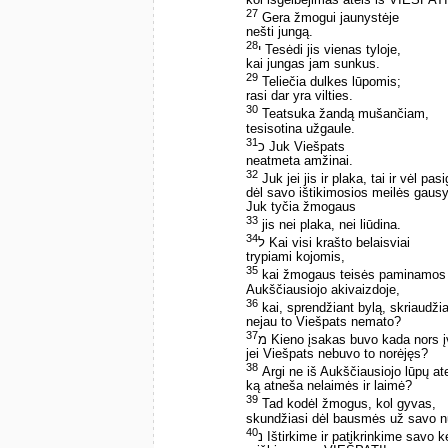
27
Gera žmogui jaunystėje
nešti jungą.
28
י Tesėdi jis vienas tyloje,
kai jungas jam sunkus.
29
Teliečia dulkes lūpomis;
rasi dar yra vilties.
30
Teatsuka žandą mušančiam,
tesisotina užgaule.
31
כ Juk Viešpats
neatmeta amžinai.
32
Juk jei jis ir plaka, tai ir vėl pasig
dėl savo ištikimosios meilės gaus
Juk tyčia žmogaus
33
jis nei plaka, nei liūdina.
34
ל Kai visi krašto belaisviai
trypiami kojomis,
35
kai žmogaus teisės paminamos
Aukščiausiojo akivaizdoje,
36
kai, sprendžiant bylą, skriaudž
nejau to Viešpats nemato?
37
מ Kieno įsakas buvo kada nors 
jei Viešpats nebuvo to norėjęs?
38
Argi ne iš Aukščiausiojo lūpų ate
ką atneša nelaimės ir laimė?
39
Tad kodėl žmogus, kol gyvas,
skundžiasi dėl bausmės už savo
40
נ Ištirkime ir patikrinkime savo k