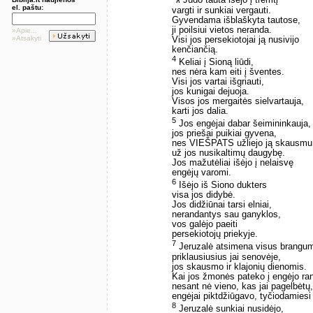
ג Judo tauta išėjo į tremtį
el. paštu:
vargti ir sunkiai vergauti.
Gyvendama išblaškyta tautose,
ji poilsiui vietos neranda.
»Apie...
»Atsakyti
Visi jos persekiotojai ją nusivijo
kenčiančią.
4
Keliai į Sioną liūdi,
nes nėra kam eiti į šventes.
Visi jos vartai išgriauti,
jos kunigai dejuoja.
Visos jos mergaitės sielvartauja,
karti jos dalia.
5
Jos engėjai dabar šeimininkauja,
jos priešai puikiai gyvena,
nes VIEŠPATS užliejo ją skausmu
už jos nusikaltimų daugybę.
Jos mažutėliai išėjo į nelaisvę
engėjų varomi.
6
Išėjo iš Siono dukters
visa jos didybė.
Jos didžiūnai tarsi elniai,
nerandantys sau ganyklos,
vos galėjo paeiti
persekiotojų priekyje.
7
Jeruzalė atsimena visus brangu
priklausiusius jai senovėje,
jos skausmo ir klajonių dienomis.
Kai jos žmonės pateko į engėjo ra
nesant nė vieno, kas jai pagelbėtų,
engėjai piktdžiūgavo, tyčiodamiesi 
8
Jeruzalė sunkiai nusidėjo,