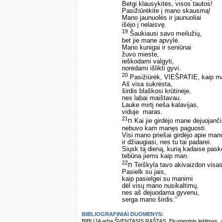
Betgi klausykitės, visos tautos!
Pasižiūrėkite į mano skausmą!
Mano jaunuolės ir jaunuoliai
išėjo į nelaisvę.
19
Šaukiausi savo meilužių,
bet jie mane apvylė.
Mano kunigai ir seniūnai
žuvo mieste,
ieškodami valgyti,
norėdami išlikti gyvi.
20
Pasižiūrėk, VIEŠPATIE, kaip m
Aš visa sukrėsta,
širdis blaškosi krūtinėje,
nes labai maištavau.
Lauke mirtį neša kalavijas,
viduje ­ maras.
21
ח Kai jie girdėjo mane dejuojanči
nebuvo kam manęs paguosti.
Visi mano priešai girdėjo apie man
ir džiaugiasi, nes tu tai padarei.
Siųsk tą dieną, kurią kadaise pask
tebūna jiems kaip man.
22
ת Teiškyla tavo akivaizdon visa
Pasielk su jais,
kaip pasielgei su manimi
dėl visų mano nusikaltimų,
nes aš dejuodama gyvenu,
serga mano širdis.“
BIBLIOGRAFINIAI DUOMENYS:
BIBLIJA arba ŠVENTASIS RAŠTAS. Ekumeninis leidimas. – Vi