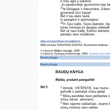
o mes apie jį sakėme:
„Jo paunksmėje gyvensime tarp tau
21
ש Džiūgauk ir linksminkis, Edom
gyvenanti Uco šalyje!
Bet ir tau ateis taurė,
tu pasigersi ir apsinuoginsi.
22
ת Tavo kaltė, Siono dukterie, išp
tavęs tremtyje jis daugiau nebelaik
Bet už tavo kaltę, Edomo dukterie,
parodys tavo nuodėmes.
BIBLIOGRAFINIAI DUOMENYS:
BIBLIJA arba ŠVENTASIS RAŠTAS. Ekumeninis leidimas. – Vi
© Lietuvos Biblijos draugija, 1999
© Lietuvos Vyskupų Konferencija, 1999.
Išsamiai apie leid
Raudų knyga
Raudų knyga
RAUDŲ KNYGA
Malda, prašant pasigailėti
Rd 5
1
Atmink, VIEŠPATIE, kas mums at
pažvelk ir pamatyk mūsų gėdą!
2
Mūsų paveldas buvo perduotas s
mūsų namai ­ ateiviams.
3
Mes tapome našlaičiais, esame b
mūsų motinos tarsi našlės.