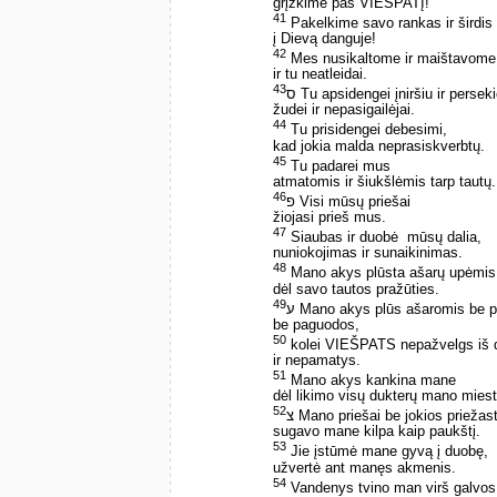
grįžkime pas VIEŠPATĮ!
41
Pakelkime savo rankas ir širdis
į Dievą danguje!
42
Mes nusikaltome ir maištavome
ir tu neatleidai.
43
ס Tu apsidengei įniršiu ir persek
žudei ir nepasigailėjai.
44
Tu prisidengei debesimi,
kad jokia malda neprasiskverbtų.
45
Tu padarei mus
atmatomis ir šiukšlėmis tarp tautų.
46
פ Visi mūsų priešai
žiojasi prieš mus.
47
Siaubas ir duobė ­ mūsų dalia,
nuniokojimas ir sunaikinimas.
48
Mano akys plūsta ašarų upėmis
dėl savo tautos pražūties.
49
ע Mano akys plūs ašaromis be p
be paguodos,
50
kolei VIEŠPATS nepažvelgs iš
ir nepamatys.
51
Mano akys kankina mane
dėl likimo visų dukterų mano miest
52
צ Mano priešai be jokios priežas
sugavo mane kilpa kaip paukštį.
53
Jie įstūmė mane gyvą į duobę,
užvertė ant manęs akmenis.
54
Vandenys tvino man virš galvos