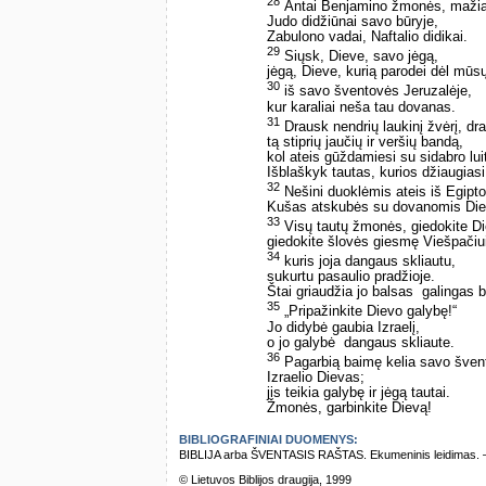
28
Antai Benjamino žmonės, mažiaus
Judo didžiūnai savo būryje,
Zabulono vadai, Naftalio didikai.
29
Siųsk, Dieve, savo jėgą,
jėgą, Dieve, kurią parodei dėl mūs
30
iš savo šventovės Jeruzalėje,
kur karaliai neša tau dovanas.
31
Drausk nendrių laukinį žvėrį, dr
tą stiprių jaučių ir veršių bandą,
kol ateis gūždamiesi su sidabro lui
Išblaškyk tautas, kurios džiaugiasi
32
Nešini duoklėmis ateis iš Egipto
Kušas atskubės su dovanomis Die
33
Visų tautų žmonės, giedokite Di
giedokite šlovės giesmę Viešpačiu
34
kuris joja dangaus skliautu,
sukurtu pasaulio pradžioje.
Štai griaudžia jo balsas ­ galingas 
35
„Pripažinkite Dievo galybę!“
Jo didybė gaubia Izraelį,
o jo galybė ­ dangaus skliaute.
36
Pagarbią baimę kelia savo šven
Izraelio Dievas;
jis teikia galybę ir jėgą tautai.
Žmonės, garbinkite Dievą!
BIBLIOGRAFINIAI DUOMENYS:
BIBLIJA arba ŠVENTASIS RAŠTAS. Ekumeninis leidimas. – Vi
© Lietuvos Biblijos draugija, 1999