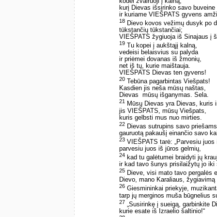
kodėl žvairuoji į kalną,
kurį Dievas išsirinko savo buveine
ir kuriame VIEŠPATS gyvens amži
18
Dievo kovos vežimų dusyk po de
tūkstančių tūkstančiai;
VIEŠPATS žygiuoja iš Sinajaus į š
19
Tu kopei į aukštąjį kalną,
vedeisi belaisvius su palyda
ir priėmei dovanas iš žmonių,
net iš tų, kurie maištauja.
VIEŠPATS Dievas ten gyvens!
20
Tebūna pagarbintas Viešpats!
Kasdien jis neša mūsų naštas,
Dievas ­ mūsų išganymas. Sela.
21
Mūsų Dievas yra Dievas, kuris 
jis VIEŠPATS, mūsų Viešpats,
kuris gelbsti mus nuo mirties.
22
Dievas sutrupins savo priešams
gauruotą pakaušį einančio savo kal
23
VIEŠPATS tarė: „Parvesiu juos 
parvesiu juos iš jūros gelmių,
24
kad tu galėtumei braidyti jų krau
ir kad tavo šunys prisilaižytų jo iki 
25
Dieve, visi mato tavo pergalės e
Dievo, mano Karaliaus, žygiavimą 
26
Giesmininkai priekyje, muzikanta
tarp jų merginos muša būgnelius s
27
„Susirinkę į sueigą, garbinkite 
kurie esate iš Izraelio šaltinio!“