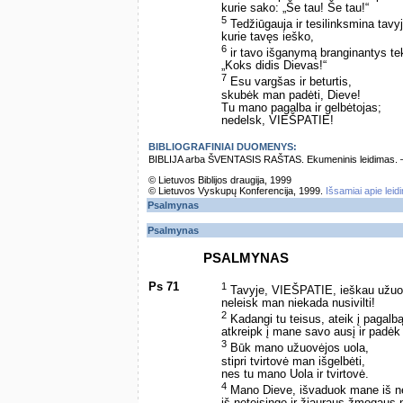
kurie sako: „Še tau! Še tau!“
5
Tedžiūgauja ir tesilinksmina tavyj
kurie tavęs ieško,
6
ir tavo išganymą branginantys tek
„Koks didis Dievas!“
7
Esu vargšas ir beturtis,
skubėk man padėti, Dieve!
Tu mano pagalba ir gelbėtojas;
nedelsk, VIEŠPATIE!
BIBLIOGRAFINIAI DUOMENYS:
BIBLIJA arba ŠVENTASIS RAŠTAS. Ekumeninis leidimas. – Vi
© Lietuvos Biblijos draugija, 1999
© Lietuvos Vyskupų Konferencija, 1999.
Išsamiai apie leid
Psalmynas
Psalmynas
PSALMYNAS
Ps 71
1
Tavyje, VIEŠPATIE, ieškau užuo
neleisk man niekada nusivilti!
2
Kadangi tu teisus, ateik į pagalbą
atkreipk į mane savo ausį ir padė
3
Būk mano užuovėjos uola,
stipri tvirtovė man išgelbėti,
nes tu mano Uola ir tvirtovė.
4
Mano Dieve, išvaduok mane iš ne
iš neteisingo ir žiauraus žmogaus 