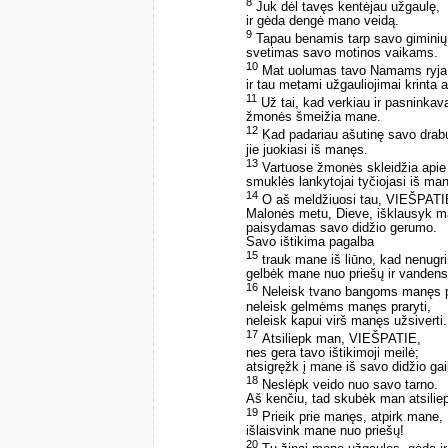
8
Juk dėl tavęs kentėjau užgaulę,
ir gėda dengė mano veidą.
9
Tapau benamis tarp savo giminių
svetimas savo motinos vaikams.
10
Mat uolumas tavo Namams ryja 
ir tau metami užgauliojimai krinta
11
Už tai, kad verkiau ir pasninkav
žmonės šmeižia mane.
12
Kad padariau ašutinę savo drab
jie juokiasi iš manęs.
13
Vartuose žmonės skleidžia apie
smuklės lankytojai tyčiojasi iš ma
14
O aš meldžiuosi tau, VIEŠPATI
Malonės metu, Dieve, išklausyk m
paisydamas savo didžio gerumo.
Savo ištikima pagalba
15
trauk mane iš liūno, kad nenugr
gelbėk mane nuo priešų ir vandens
16
Neleisk tvano bangoms manęs p
neleisk gelmėms manęs praryti,
neleisk kapui virš manęs užsiverti.
17
Atsiliepk man, VIEŠPATIE,
nes gera tavo ištikimoji meilė;
atsigręžk į mane iš savo didžio ga
18
Neslėpk veido nuo savo tarno.
Aš kenčiu, tad skubėk man atsiliep
19
Prieik prie manęs, atpirk mane,
išlaisvink mane nuo priešų!
20