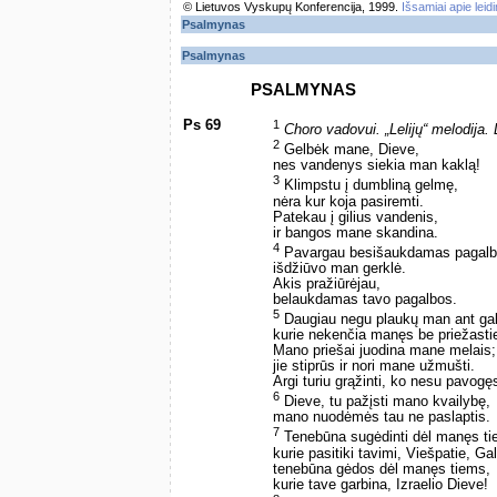
© Lietuvos Vyskupų Konferencija, 1999.
Išsamiai apie leid
Psalmynas
Psalmynas
PSALMYNAS
Ps 69
1
Choro vadovui. „Lelijų“ melodija
2
Gelbėk mane, Dieve,
nes vandenys siekia man kaklą!
3
Klimpstu į dumbliną gelmę,
nėra kur koja pasiremti.
Patekau į gilius vandenis,
ir bangos mane skandina.
4
Pavargau besišaukdamas pagalb
išdžiūvo man gerklė.
Akis pražiūrėjau,
belaukdamas tavo pagalbos.
5
Daugiau negu plaukų man ant gal
kurie nekenčia manęs be priežasti
Mano priešai juodina mane melais;
jie stiprūs ir nori mane užmušti.
Argi turiu grąžinti, ko nesu pavogę
6
Dieve, tu pažįsti mano kvailybę,
mano nuodėmės tau ne paslaptis.
7
Tenebūna sugėdinti dėl manęs tie
kurie pasitiki tavimi, Viešpatie, G
tenebūna gėdos dėl manęs tiems,
kurie tave garbina, Izraelio Dieve!