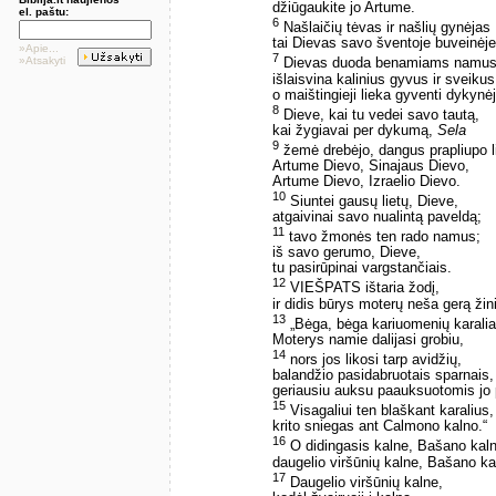
džiūgaukite jo Artume.
el. paštu:
6
Našlaičių tėvas ir našlių gynėjas ­
tai Dievas savo šventoje buveinėje
»Apie...
7
»Atsakyti
Dievas duoda benamiams namus
išlaisvina kalinius gyvus ir sveikus
o maištingieji lieka gyventi dykynėj
8
Dieve, kai tu vedei savo tautą,
kai žygiavai per dykumą,
Sela
9
žemė drebėjo, dangus prapliupo l
Artume Dievo, Sinajaus Dievo,
Artume Dievo, Izraelio Dievo.
10
Siuntei gausų lietų, Dieve,
atgaivinai savo nualintą paveldą;
11
tavo žmonės ten rado namus;
iš savo gerumo, Dieve,
tu pasirūpinai vargstančiais.
12
VIEŠPATS ištaria žodį,
ir didis būrys moterų neša gerą žin
13
„Bėga, bėga kariuomenių karalia
Moterys namie dalijasi grobiu,
14
nors jos likosi tarp avidžių,
balandžio pasidabruotais sparnais,
geriausiu auksu paauksuotomis jo
15
Visagaliui ten blaškant karalius,
krito sniegas ant Calmono kalno.“
16
O didingasis kalne, Bašano kaln
daugelio viršūnių kalne, Bašano ka
17
Daugelio viršūnių kalne,