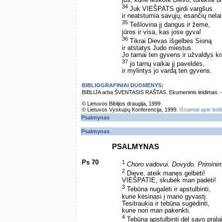
jūs, kurie ieškote Dievo, turėkite d
34
Juk VIEŠPATS girdi vargšus
ir neatstumia savųjų, esančių nelai
35
Tešlovina jį dangus ir žemė,
jūros ir visa, kas jose gyva!
36
Tikrai Dievas išgelbės Sioną
ir atstatys Judo miestus.
Jo tarnai ten gyvens ir užvaldys kr
37
jo tarnų vaikai jį paveldės,
ir mylintys jo vardą ten gyvens.
BIBLIOGRAFINIAI DUOMENYS:
BIBLIJA arba ŠVENTASIS RAŠTAS. Ekumeninis leidimas. – Vi
© Lietuvos Biblijos draugija, 1999
© Lietuvos Vyskupų Konferencija, 1999.
Išsamiai apie leid
Psalmynas
Psalmynas
PSALMYNAS
Ps 70
1
Choro vadovui. Dovydo. Primini
2
Dieve, ateik manęs gelbėti!
VIEŠPATIE, skubėk man padėti!
3
Tebūna nugalėti ir apstulbinti,
kurie kėsinasi į mano gyvastį.
Tesitraukia ir tebūna sugėdinti,
kurie nori man pakenkti.
4
Tebūna apstulbinti dėl savo prala