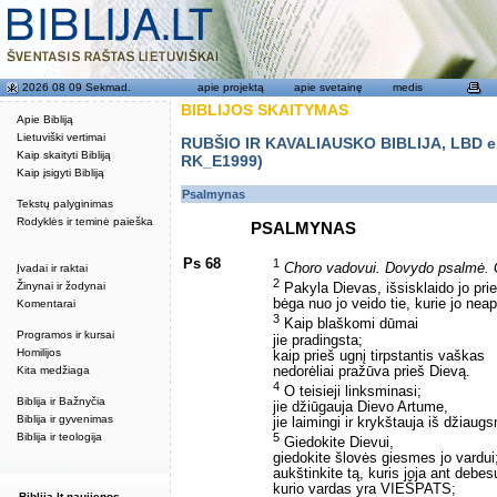
2026 08 09 Sekmad.
apie projektą
apie svetainę
medis
BIBLIJOS SKAITYMAS
Apie Bibliją
Lietuviški vertimai
RUBŠIO IR KAVALIAUSKO BIBLIJA, LBD eku
Kaip skaityti Bibliją
RK_E1999)
Kaip įsigyti Bibliją
Psalmynas
Tekstų palyginimas
Rodyklės ir teminė paieška
PSALMYNAS
Ps 68
1
Choro vadovui. Dovydo psalmė.
Įvadai ir raktai
2
Žinynai ir žodynai
Pakyla Dievas, išsisklaido jo prie
bėga nuo jo veido tie, kurie jo nea
Komentarai
3
Kaip blaškomi dūmai
Programos ir kursai
jie pradingsta;
Homilijos
kaip prieš ugnį tirpstantis vaškas
nedorėliai pražūva prieš Dievą.
Kita medžiaga
4
O teisieji linksminasi;
Biblija ir Bažnyčia
jie džiūgauja Dievo Artume,
Biblija ir gyvenimas
jie laimingi ir krykštauja iš džiaug
5
Biblija ir teologija
Giedokite Dievui,
giedokite šlovės giesmes jo vardui
aukštinkite tą, kuris joja ant debes
kurio vardas yra VIEŠPATS;
Biblija.lt naujienos