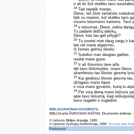
ir aš iki šiol skelbiu tavo nuostabi
18
Tad nepalik manęs,
Dieve, net žilos senatvės sulaukus
būk su manimi, kol skelbiu tavo g
visoms būsimoms kartoms. Tavo j
19
ir teisumas, Dieve, siekia dangų
Tu padarei didžių dalykų,
Dieve; kas tau gali prilygti?
20
Tu siuntei man daug vargų ir ka
bet vėl mane atgaivinsi,
iš žemės gelmių iškelsi.
21
Suteiksi man daugiau garbės,
nuolat mane guosi.
22
Ir aš šlovinsiu tave arfa
dėl tavo ištikimybės, mano Dieve,
skambinsiu tau šlovės giesmę lyra,
23
Kai giedosiu šlovės giesmę tau,
džiūgaus mano lūpos
ir visa mano gyvastis, kurią tu atpi
24
Per visą dieną mano liežuvis p
apie tavo teisumą, kaip ieškojusie
buvo nugalėti ir sugėdinti.
BIBLIOGRAFINIAI DUOMENYS:
BIBLIJA arba ŠVENTASIS RAŠTAS. Ekumeninis leidimas. – Vi
© Lietuvos Biblijos draugija, 1999
© Lietuvos Vyskupų Konferencija, 1999.
Išsamiai apie leid
Psalmynas