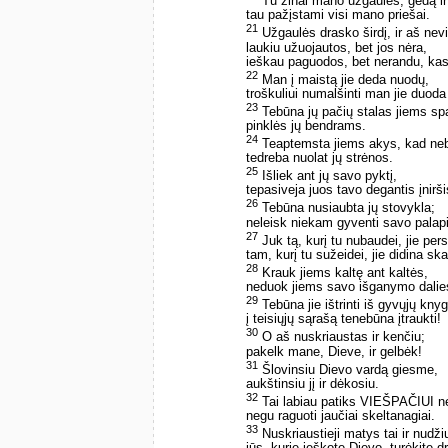
Tu žinai mano užgaules, gėdą ir
tau pažįstami visi mano priešai.
21
Užgaulės drasko širdį, ir aš nevi
laukiu užuojautos, bet jos nėra,
ieškau paguodos, bet nerandu, ka
22
Man į maistą jie deda nuodų,
troškuliui numalšinti man jie duoda
23
Tebūna jų pačių stalas jiems spą
pinklės jų bendrams.
24
Teaptemsta jiems akys, kad neb
tedreba nuolat jų strėnos.
25
Išliek ant jų savo pyktį,
tepasiveja juos tavo degantis įnirši
26
Tebūna nusiaubta jų stovykla;
neleisk niekam gyventi savo palap
27
Juk tą, kurį tu nubaudei, jie pers
tam, kurį tu sužeidei, jie didina s
28
Krauk jiems kaltę ant kaltės,
neduok jiems savo išganymo dalie
29
Tebūna jie ištrinti iš gyvųjų kny
į teisiųjų sąrašą tenebūna įtraukti!
30
O aš nuskriaustas ir kenčiu;
pakelk mane, Dieve, ir gelbėk!
31
Šlovinsiu Dievo vardą giesme,
aukštinsiu jį ir dėkosiu.
32
Tai labiau patiks VIEŠPAČIUI ne
negu raguoti jaučiai skeltanagiai.
33
Nuskriaustieji matys tai ir nudži