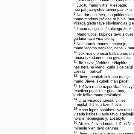
5
Juk tu mano viltis, Viešpatie;
nuo pat jaunystės tavimi pasitiki
6
Net dar negimęs, tau priklausiau;
mano motinos įsčiose tu buvai ma
Visada giedu tave šlovinančias gi
7
Tapau daugeliui iškalbingu ženklu
8
Mano lūpos, kupinos tavo šlovės
garbina tave visą dieną.
9
Neatstumk manęs senatvėje;
mano jėgoms senkant, nepalik ma
10
Juk mano priešai kalba prieš m
tariasi tykodami mano gyvasties.
11
Jie sako: „Vykitės ir čiupkite jį,
nes nėra nė vieno, kuris jį gelbėtų!
Dievas jį paliko!“
12
Dieve, neatsitolink nuo manęs;
mano Dieve, skubėk man padėti!
13
Težūva mano užpuolikai nusivyl
tesvilina panieka ir gėda tuos,
kurie ieško mano pražūties!
14
O aš visados turėsiu vilties
ir nuolat didinsiu tavo šlovę.
15
Mano lūpos pasakos tavo teisiu
visada kalbėsiu apie tavo išgelbėj
nors ir nepajėgsiu jų apsakyti.
16
Ateisiu šlovindamas didžius Vi
minėsiu vien tavo gerumą.
17
Dieve, tu mokei mane nuo jauny